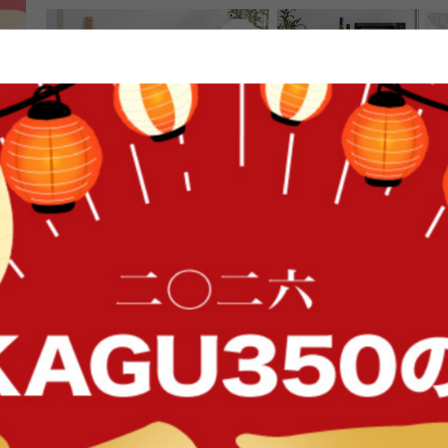
FFク
【幅88cm】Plum レンジ台
【幅55cm】Topu レンジ
送料無料
オススメ
送料無料
82
件
¥14,999
クーポン利用で
¥15,299
¥17,999→
在庫：〇
在庫：〇
イン