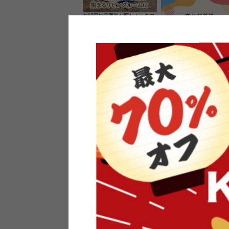
お部屋の雰囲気が変わるラグマ
ット＆カーペット
家具のレビューを書くと10%O
ーポンプレゼント
素材の良さを活かしたウッドソ
ケットのペンダントライト
インフォメーション
よくあるご質問
送料・お支払い
オフィスやモデルハウスなど
返品・交換