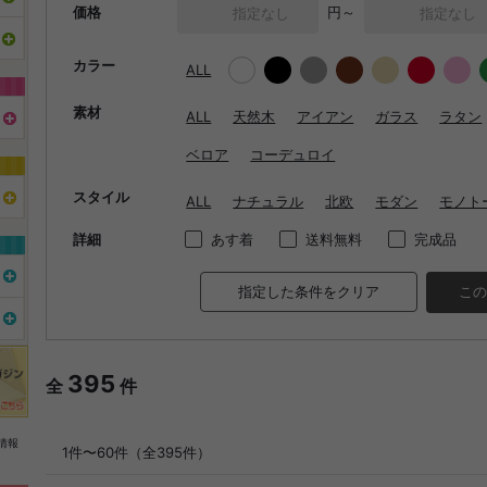
価格
円～
カラー
ALL
素材
ALL
天然木
アイアン
ガラス
ラタン
ベロア
コーデュロイ
スタイル
ALL
ナチュラル
北欧
モダン
モノト
詳細
あす着
送料無料
完成品
指定した条件をクリア
この
395
全
件
情報
1件〜60件（全395件）