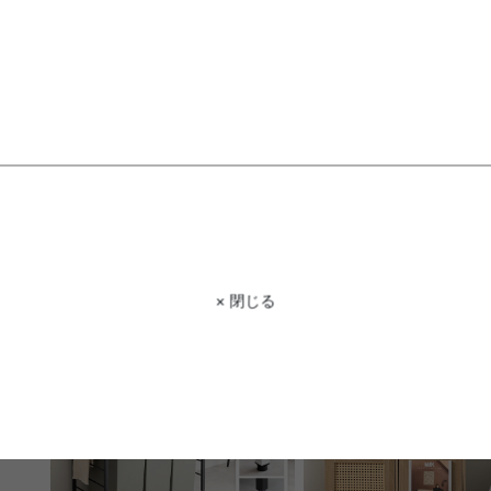
【幅35cm】Brokig キューブボッ
【幅60cm】コンセント付
クス扉付き
ラック
¥2,160
送料無料
在庫：〇
¥10,999
在庫：〇
× 閉じる