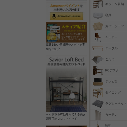
キッチン収納
寝具
カバーシーツ
チェアー
家具350の受賞歴やメディア実
テーブル
績をご紹介
こたつ
PCデスク
テレビ台
ダイニング
ラグカーペット
カーテン
ベッド下を有効活用できる高さ
調節可能なロフトベッド
照明