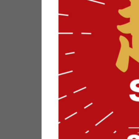
テリアにお悩みの法人のお客
ポイントシステムとは
特定商取引法について
メーカー様へのご案内
メディアへのリース
サイトマップ
お役立ち情報
どうする？不要家具！
家具お部屋に入る？
コーデテクニック
インテリア用語辞典
素材用語辞典
営業日カレンダー
2026年 8月
日
月
火
水
木
金
土