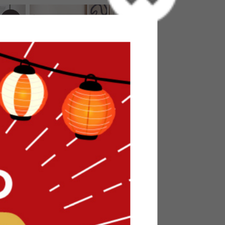
台
【幅100cm】Lykke 本棚付きキャ
ビネット
送料無料
23
件
16
件
クーポン利用で
¥16,149
¥18,999→
在庫：〇