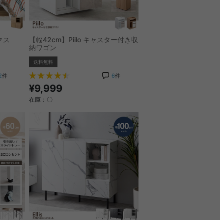
クス
【幅42cm】Piilo キャスター付き収
納ワゴン
送料無料
2
件
6
件
¥9,999
在庫：〇