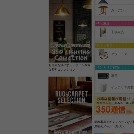
ガーデン
子供家具
子供家具
アウトドア
アウトドア
お部屋を演出するデザイン豊富
インテリア雑貨
な照明コレクション
家電
インテリア雑貨
新着家具やキャンペーンなど
満載のメールマガジン