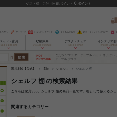
0
ゲスト
様
ご利用可能ポイント
ポイント
ての方へ
マイページ
ショッピングガイド
よくあるご質問
返品・キャンセルについて
ベッド・家具
収納家具
デスク・チェア
インテリア照
Bed & Bedding
Storage Furniture
Desk & Chair
Interior Lighting
こたつ
ソファ
ローテーブル
ベッド
椅子
テレ
円
テーブル
デスク
家具350【公式】
収納
シェルフ
シェルフ 棚
シェルフ 棚 の検索結果
こちらは家具350、シェルフ 棚の商品一覧です。棚として使えるシ
関連するカテゴリー