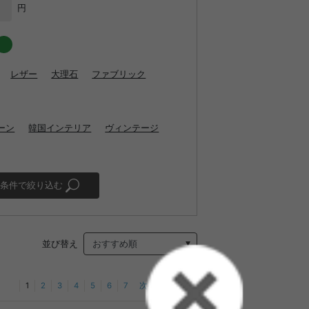
円
レザー
大理石
ファブリック
ーン
韓国インテリア
ヴィンテージ
条件で絞り込む
並び替え
1
2
3
4
5
6
7
次へ
最後へ