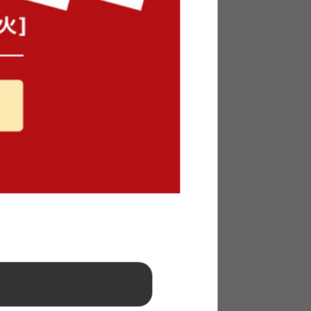
【幅96cm】Mysa スライド収納付
本棚ラック
送料無料
3
件
14
件
クーポン利用で
¥13,599
¥15,999→
在庫：〇