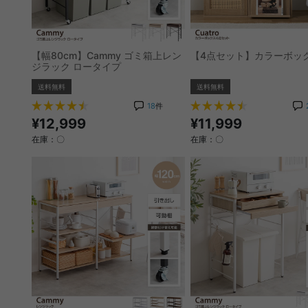
【幅80cm】Cammy ゴミ箱上レン
【4点セット】カラーボッ
ジラック ロータイプ
送料無料
送料無料
18
件
¥12,999
¥11,999
在庫：〇
在庫：〇