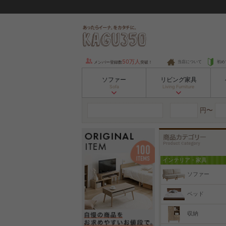
50万人
当店について
初め
メンバー登録数
突破！
ソファー
リビング家具
Sofa
Living Furniture
円〜
インテリア・家具
ソファー
ベッド
収納