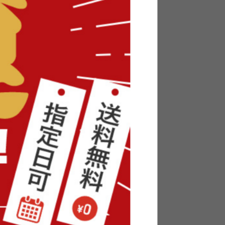
付きキャ
【幅70cm】キャビネット
送料無料
1
件
6
件
¥14,999
在庫：〇