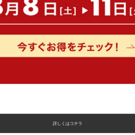
【幅71cm】Mysa スライド収納付
【幅95cm】キャビネット
本棚ラック
送料無料
送料無料
14
件
¥9,999
クーポン利用で
¥15,299
¥17,999→
在庫：△
在庫：△
詳しくはコチラ