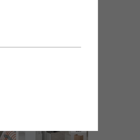
きレンジ
【幅100cm】Sharon キャスター付
きキャビネット
送料無料
2
件
15
件
クーポン利用で
¥20,399
¥23,999→
在庫：〇