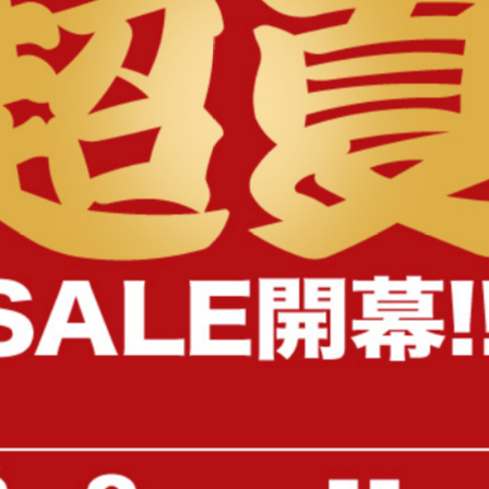
様へ
【幅100cm】キャビネット
【幅100cm】キャスター
ビネット
送料無料
送料無料
13
件
クーポン利用で
クーポン利用で
¥16,149
¥16,149
¥18,999→
¥18,999→
在庫：〇
在庫：〇