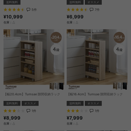
送料無料
送料無料
オススメ
5
件
7
件
¥10,999
¥6,999
在庫：△
在庫：△
【幅20.4cm】Tumsae 隙間収納ラック
【幅16.4cm】Tumsae 隙間収納ラック
送料無料
オススメ
送料無料
オススメ
1
件
1
件
¥8,999
¥7,999
在庫：△
在庫：△