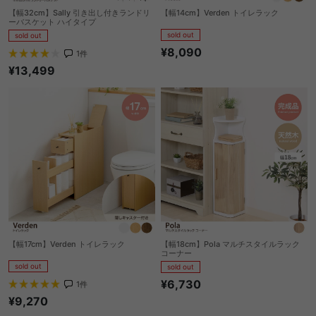
【幅32cm】Sally 引き出し付きランドリ
【幅14cm】Verden トイレラック
ーバスケット ハイタイプ
sold out
sold out
¥8,090
1
件
¥13,499
【幅17cm】Verden トイレラック
【幅18cm】Pola マルチスタイルラック
コーナー
sold out
sold out
¥6,730
1
件
¥9,270