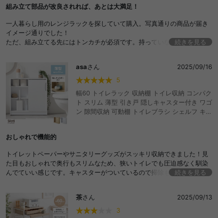
組み立て部品が改良されれば、あとは大満足！
イプ ゴミ箱 ごみ箱 キッチン ラック 収納ラック
おしゃれ おすすめ 安い
一人暮らし用のレンジラックを探していて購入。写真通りの商品が届き
イメージ通りでした！
ただ、組み立てる先にはトンカチが必須です。持っていなかった私は大
続きを見る
変でした。
ラック脚が上下で分かれており、連結して組み立てるのですが、、、接
asa
さん
2025/09/16
続部分の部品をはめるのが、トンカチがあれば簡単ですが持っていない
人は超大変だと思います。自重をかけても完全には接続しきれず、それ
5
に伴いビスが打てないためビス無し連結して使っています。あとスライ
幅60 トイレラック 収納棚 トイレ収納 コンパク
ド天板の部品が納品時オイリーでした。組み立て部品の商品改良がされ
ト スリム 薄型 引き戸 隠しキャスター付き ワゴ
れば、その他は文句なしに使いやすいです！
ン 隙間収納 可動棚 トイレブラシ シェルフ キャ
ビネット シンプル トイレットペーパー 18ロー
ル ストッカー 物置台 掃除用具入れ 目隠し コー
おしゃれで機能的
ナー 角 サニタリー ランドリー 洗面所 小さい
サイドラック 省スペース スライド扉 リビング
トイレットペーパーやサニタリーグッズがスッキリ収納できました！見
玄関 キッチン すきま収納 トイレ用品 おしゃれ
た目もおしゃれで奥行もスリムなため、狭いトイレでも圧迫感なく馴染
おすすめ 安い
んでていい感じです。キャスターがついているので掃除もしやすくて助
続きを見る
かります。購入してよかったです！
茶
さん
2025/09/13
3