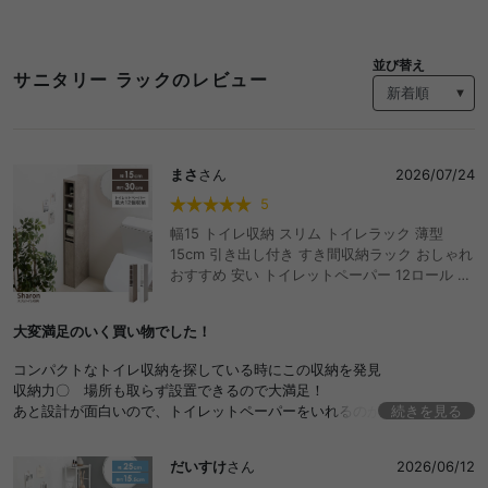
並び替え
サニタリー ラックのレビュー
まさ
さん
2026/07/24
5
幅15 トイレ収納 スリム トイレラック 薄型
15cm 引き出し付き すき間収納ラック おしゃれ
おすすめ 安い トイレットペーパー 12ロール キ
ャスター付き サニタリー 省スペース トイレブ
ラシ収納 収納棚 収納家具 コーナー ハイタイプ
大変満足のいく買い物でした！
隙間収納ラック 掃除用具入れ 洗面 トイレ用品
一人暮らし ストッカー
コンパクトなトイレ収納を探している時にこの収納を発見
収納力〇 場所も取らず設置できるので大満足！
あと設計が面白いので、トイレットペーパーをいれるのが少し楽しみで
続きを見る
す◎
だいすけ
さん
2026/06/12