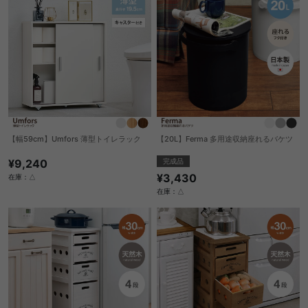
【幅59cm】Umfors 薄型トイレラック
【20L】Ferma 多用途収納座れるバケツ
¥9,240
完成品
¥3,430
在庫：△
在庫：△