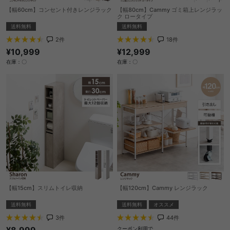
【幅60cm】コンセント付きレンジラック
【幅80cm】Cammy ゴミ箱上レンジラッ
ク ロータイプ
送料無料
送料無料
2
件
18
件
¥10,999
¥12,999
在庫：〇
在庫：〇
【幅15cm】スリムトイレ収納
【幅120cm】Cammy レンジラック
送料無料
送料無料
オススメ
3
件
44
件
¥8,999
クーポン利用で