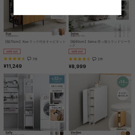
【幅70cm】Xue ラック付きキャビネット
【幅60cm】Seina 突っ張りランドリーラ
ック
sold out
sold out
7
件
2
件
¥11,249
¥8,999