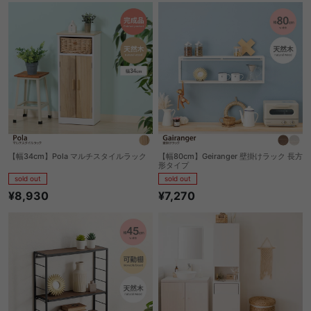
【幅34cm】Pola マルチスタイルラック
【幅80cm】Geiranger 壁掛けラック 長方
形タイプ
sold out
sold out
¥8,930
¥7,270