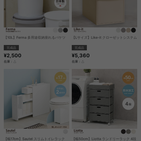
【10L】Ferma 多用途収納座れるバケツ
【Lサイズ】Like-it クローゼットシステム
完成品
完成品
¥2,500
¥5,360
在庫：△
在庫：△
【幅17cm】Sautel スリムトイレラック
【幅50cm】Liotta ランドリーラック 4段