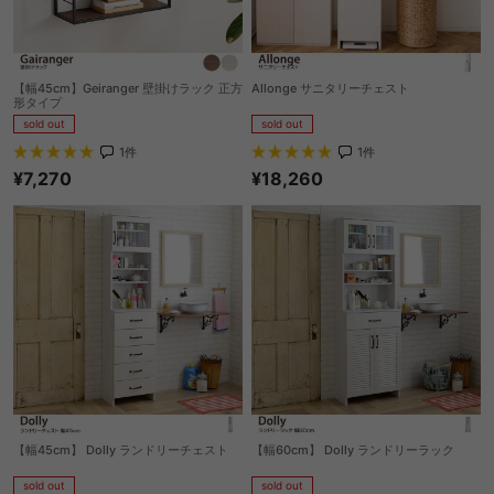
【幅45cm】Geiranger 壁掛けラック 正方
Allonge サニタリーチェスト
形タイプ
sold out
sold out
1
件
1
件
¥18,260
¥7,270
【幅45cm】 Dolly ランドリーチェスト
【幅60cm】 Dolly ランドリーラック
sold out
sold out