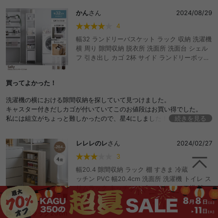
かん
さん
2024/08/29
4
幅32 ランドリーバスケット ラック 収納 洗濯機
横 周り 隙間収納 脱衣所 洗面所 洗面台 シェル
フ 引き出し カゴ 2杯 サイド ランドリーボック
ス 洗濯物入れ S字フック 棚 キャスター スリム
コンパクト 省スペース サニタリー マグネット
買ってよかった！
磁石 洗濯かご ハンガー収納 洗剤 柔軟剤 タオル
おしゃれ おすすめ 安い
洗濯機の横における隙間収納を探していて見つけました。
キャスター付きだしカゴが付いていてこのお値段はお買い得でした。
私には組立がちょっと難しかったので、星4にしました！
続きを見る
使い勝手はとても良いです。
頑張って組立てたので、大事に使おうと思います。
レレレのレ
さん
2024/02/27
3
幅20.4 隙間収納 ラック 棚 すきま 冷蔵庫横 キ
ッチン PVC 幅20.4cm 洗面所 洗濯機 トイレ ス
リムラック キッチンワゴン ストッカー 横 隙間
ラック 洗面台 玄関 パントリー キャスター付き
ワゴン ランドリーラック サニタリー 台所 細い
隙間収納ラック20cm
薄型 木製 キッチン収納 すき間 おしゃれ おすす