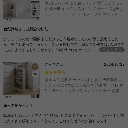
幅60 レンジ台 ゴミ箱上ラック 電子レンジラッ
ク 食器棚 キッチン収納 レンジボード 引き出し
スライドトレー スライドテーブル カウンター
コンセント付き 2口 ゴミ箱収納 スチールラック
オーブントースター 置く台 作業台 ゴミ箱の上
色だけちょっと残念でした
ごみ箱 省スペース レンジ下収納 スリム ロータ
イプ 隙間収納 シェルフ 1人暮らし ワンルーム
ナチュラルの色は画像よりもけっこう暗めだったのが少し残念でした
台所 リビング ランドリーラック サニタリーラ
が、重さもあってしっかりしている感じです。組み立て作業は2人必要で
ック ダストボックス上 炊飯器
（人によるかもしれませんが）30分以上はかかったかな。キッチンのス
続きを見る
ペースを有効的に使えそうです。
さっち
さん
2024/10/23
5
幅10.4 隙間収納 ラック 棚 すきま 冷蔵庫横 キ
ッチン PVC 幅10.4cm 洗面所 洗濯機 トイレ ス
リムラック キッチンワゴン ストッカー 横 隙間
ラック 洗面台 玄関 パントリー キャスター付き
ワゴン ランドリーラック サニタリー 台所 細い
買って良かった！
薄型 木製 キッチン収納 すき間 おしゃれ おすす
め 安い
写真通りの見た目で1人でも簡単に組み立てできました。コンパクトな割
にたくさん収納できそうなので、これから使うのが楽しみです！