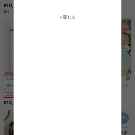
¥8,540
¥10,220
在庫：△
在庫：△
× 閉じる
【幅50cm】Kuhmo バスケット付きトイ
【幅50cm】Pola マルチスタイルラック
レラック
ワイド
sold out
sold out
¥13,830
¥13,040