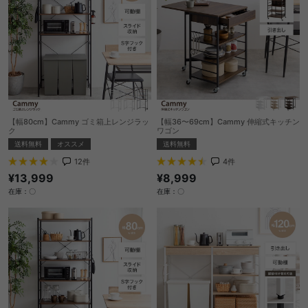
【幅80cm】Cammy ゴミ箱上レンジラッ
【幅36〜69cm】Cammy 伸縮式キッチン
ク
ワゴン
送料無料
オススメ
送料無料
12
件
4
件
¥13,999
¥8,999
在庫：〇
在庫：〇