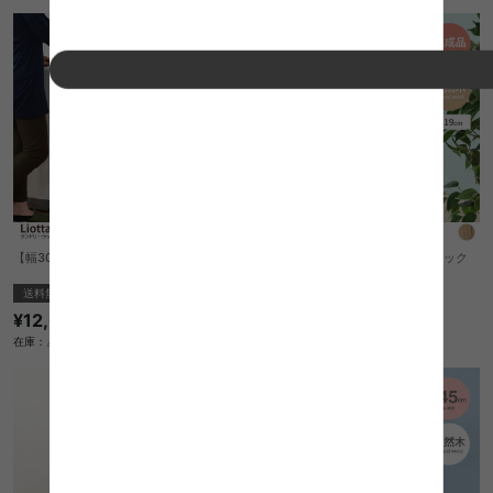
【幅30cm】Liotta ランドリーラック 4段
【幅19cm】Pola マルチスタイルラック
スリム
送料無料
完成品
¥12,040
¥7,830
在庫：△
在庫：△