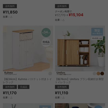
送料無料
送料無料
¥11,850
クーポン利用で
¥15,104
¥17,770→
在庫：△
在庫：△
【幅34cm】Kuhmo バスケット付きトイ
【幅74cm】Umfors ブラシ収納付き薄型
レラック
トイレラック
送料無料
完成品
送料無料
¥11,170
¥11,110
在庫：△
在庫：△