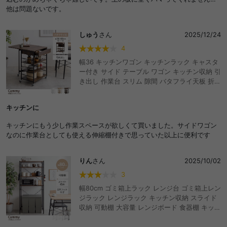
他は問題ないです。
しゅう
さん
2025/12/24
4
幅36 キッチンワゴン キッチンラック キャスタ
ー付き サイド テーブル ワゴン キッチン収納 引
き出し 作業台 スリム 隙間 バタフライ天板 折り
たたみ 伸縮 伸長 コンパクト 省スペース ワンル
ーム 1R 1人暮らし 可動棚 S字フック 大容量 ウ
キッチンに
ッドテーブル カート カトラリー サニタリー ワ
ークデスク トースターラック おしゃれ おすす
キッチンにもう少し作業スペースが欲しくて買いました。サイドワゴン
め 安い
なのに作業台としても使える伸縮棚付きで思っていた以上に便利です
りん
さん
2025/10/02
3
幅80cm ゴミ箱上ラック レンジ台 ゴミ箱上レン
ジラック レンジラック キッチン収納 スライド
収納 可動棚 大容量 レンジボード 食器棚 キッチ
ンラック キッチンボード ランドリーラック サ
ニタリーラック 収納 おしゃれ シンプル ハイタ