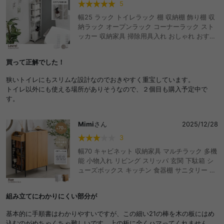
5
幅25 ラック トイレラック 棚 収納棚 飾り棚 収
納ラック オープンラック コーナーラック スト
ッカー 収納家具 掃除用具入れ おしゃれ おすす
め 安い 薄い 可動棚 コンパクト スリム 省スペ
ース 薄型 ハイタイプ トイレ トイレットペーパ
買って正解でした！
ー トイレ収納 収納 隙間収納 ブラシ お手洗い
サニタリー コーナー 狭い 狭小 洗面 トイレ用品
狭いトイレにもスリムな設計なのでおきやすく重宝しています。
一人暮らし
トイレ以外にも使える場所がありそうなので、２個目も購入予定中で
す。
Mimi
さん
2025/12/28
3
幅70 キャビネット 収納家具 マルチラック 多機
能 小物入れ リビング スリッパ 玄関 下駄箱 シ
ューズボックス キッチン 食器棚 サニタリー 石
目調 木目調 左右入れ替え 子供部屋 S字フック
スリム コンパクト 省スペース ルーター Wi-Fi
組み立てにわかりにくい部分が
ロボット掃除機 可動棚 シェルフ 本棚 両開き 一
人暮らし 1R ワンルーム 台所 おもちゃ 衣類 お
基本的に手順書はわかりやすいですが、この細い21の棒を木の板にはめ
しゃれ おすすめ 安い
込むのがめちゃくちゃ難しいです。上の板に全くハマってくれません…