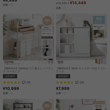
¥14,449
¥16,999→
在庫：〇
在庫：〇
【幅60cm】Cammy ゴミ箱上レンジラッ
【幅60cm】Siisti キャスター付きトイレ
ク ロータイプ
ラック
送料無料
送料無料
7
件
5
件
¥10,999
¥7,999
在庫：〇
在庫：〇