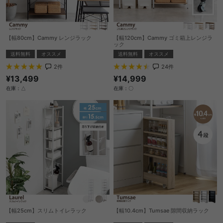
【幅80cm】Cammy レンジラック
【幅120cm】Cammy ゴミ箱上レンジラ
ック
送料無料
オススメ
送料無料
オススメ
2
件
24
件
¥13,499
¥14,999
在庫：△
在庫：〇
【幅25cm】スリムトイレラック
【幅10.4cm】Tumsae 隙間収納ラック