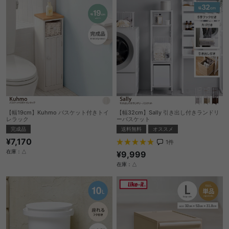
【幅19cm】Kuhmo バスケット付きトイ
【幅32cm】Sally 引き出し付きランドリ
レラック
ーバスケット
完成品
送料無料
オススメ
¥7,170
1
件
在庫：△
¥9,999
在庫：△