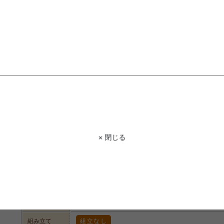
STAFF VOICE
スタッフ
アリスインワンダーランド等で有名な”
ットです。ティーカップやティーポッ
るような雰囲気を感じます。ナチュラル
品でシックなインテリアでありながら
困りません。製品には防ダニ加工・耐
くことができます。オシャレでかわい
商品コード
g9530
× 閉じる
商品名
Alice Tea Cup RUG ティーカップラグ130cm×190cm
サイズ
約130cm×190cm
材質
組成:ポリエステル100%、パイル長:13/8/3mm
脚部
組み立て
組立なし