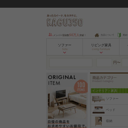
50万人
当店について
初め
メンバー登録数
突破！
ソファー
リビング家具
Sofa
Living Furniture
円〜
インテリア・家具
ソファー
ベッド
収納