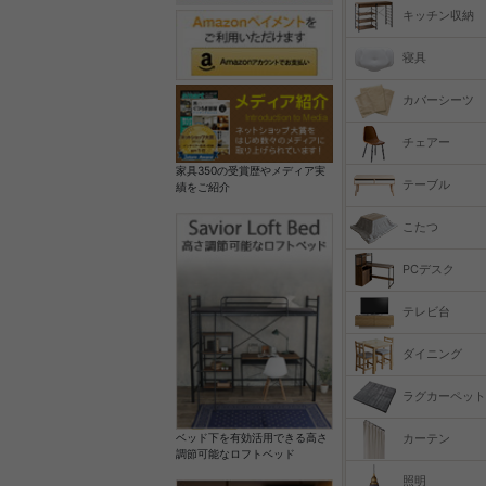
キッチン収納
寝具
カバーシーツ
チェアー
家具350の受賞歴やメディア実
テーブル
績をご紹介
こたつ
PCデスク
テレビ台
ダイニング
ラグカーペット
カーテン
ベッド下を有効活用できる高さ
調節可能なロフトベッド
照明