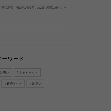
日時の調整・確認の意向で「お届け先電話番号」へ
キーワード
グ 安い
ネット ペット
玄関マット
畳 ラグ