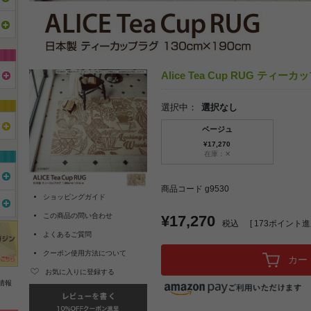
Alice Tea Cup RUG ティーカ
選択中：
選択なし
ベージュ
¥17,270
在庫：✕
商品コード g9530
ショッピングガイド
この商品の問い合わせ
¥17,270
税込
[
173
ポイント進呈
よくあるご質問
クーポン使用方法について
カー
お気に入りに登録する
情報