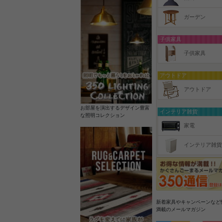
ガーデン
子供家具
子供家具
アウトドア
アウトドア
お部屋を演出するデザイン豊富
インテリア雑貨
な照明コレクション
家電
インテリア雑貨
新着家具やキャンペーンなど
満載のメールマガジン