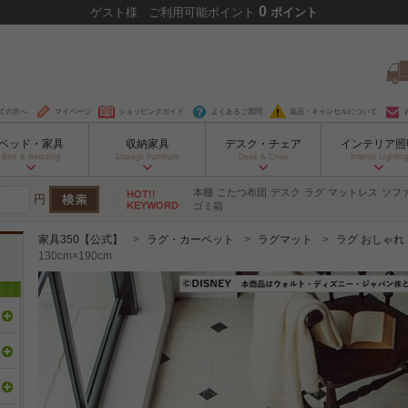
0
ゲスト
様
ご利用可能ポイント
ポイント
ての方へ
マイページ
ショッピングガイド
よくあるご質問
返品・キャンセルについて
ベッド・家具
収納家具
デスク・チェア
インテリア照
Bed & Bedding
Storage Furniture
Desk & Chair
Interior Lighting
本棚
こたつ布団
デスク
ラグ
マットレス
ソフ
円
ゴミ箱
家具350【公式】
ラグ・カーペット
ラグマット
ラグ おしゃれ
130cm×190cm