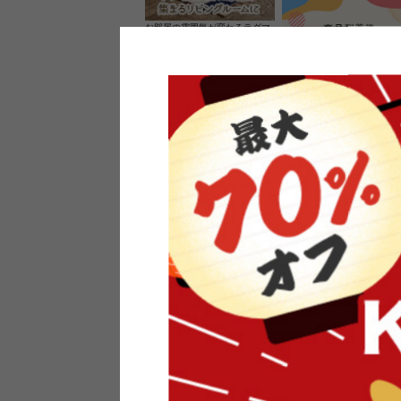
お部屋の雰囲気が変わるラグマ
ット＆カーペット
家具のレビューを書くと10%O
ーポンプレゼント
素材の良さを活かしたウッドソ
ケットのペンダントライト
インフォメーション
よくあるご質問
送料・お支払い
オフィスやモデルハウスなど
返品・交換