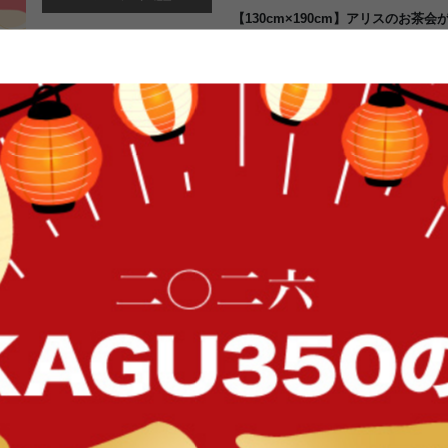
【130cm×190cm】アリスのお茶
老若男女にファンが多い”不思議の国
画にもなりました。そんなアリスの
するティーパーティーのシーンです
されたラグマットになります。全体
飾や描きこみがないので上品な印象
カラーですのでどんなお部屋、イン
びません。耐熱加工をしております
FFク
イン