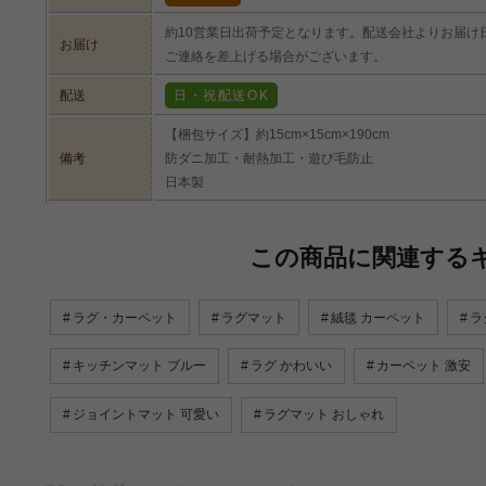
約10営業日出荷予定となります。配送会社よりお届け
お届け
ご連絡を差上げる場合がございます。
配送
日・祝配送OK
【梱包サイズ】約15cm×15cm×190cm
備考
防ダニ加工・耐熱加工・遊び毛防止
日本製
この商品に関連する
ラグ・カーペット
ラグマット
絨毯 カーペット
ラ
キッチンマット ブルー
ラグ かわいい
カーペット 激安
ジョイントマット 可愛い
ラグマット おしゃれ