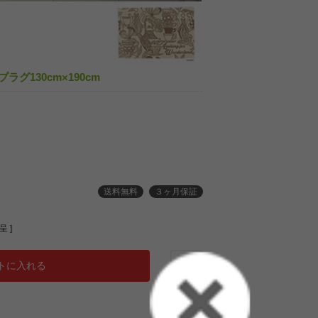
ップラグ130cm×190cm
送料無料
３ヶ月保証
 ]
トに入れる