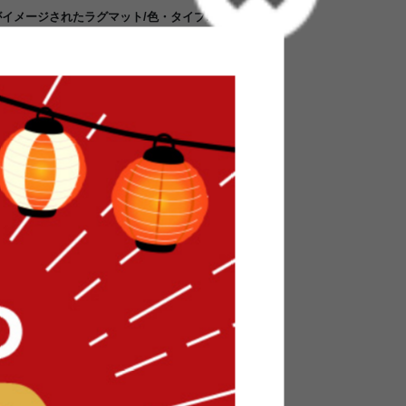
会がイメージされたラグマット/色・タイプ:ベージュ
のアリス”。アニメや絵本はもちろん、最近では映
お話で有名なのがさまざまなキャラクターが登場
。この商品はそのシーンをイメージし、デザイン
色のベージュは落ち着きを与えており、無駄な装
を感じさせます。またコーディネートがしやすい
テリアともコーディネートしやすく設置場所を選
ので床暖房の上でも安心してご使用頂けます。