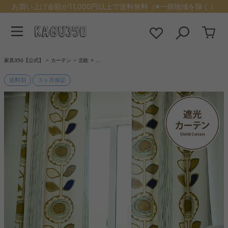
お買い上げ金額が11,000円以上で送料無料（※一部地域を除く）
家具350【公式】
カーテン
北欧
…
送料別
３ヶ月保証