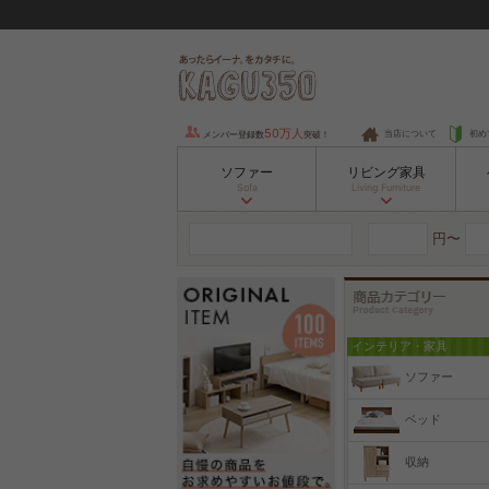
50万人
当店について
初め
メンバー登録数
突破！
ソファー
リビング家具
Sofa
Living Furniture
円〜
インテリア・家具
ソファー
ベッド
収納