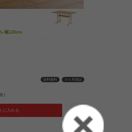
 幅120cm
送料無料
３ヶ月保証
 ]
トに入れる