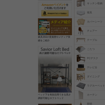
キッチン収納
寝具
カバーシーツ
チェアー
家具350の受賞歴やメディア実
テーブル
績をご紹介
こたつ
PCデスク
テレビ台
ダイニング
ラグカーペット
カーテン
ベッド下を有効活用できる高さ
調節可能なロフトベッド
照明