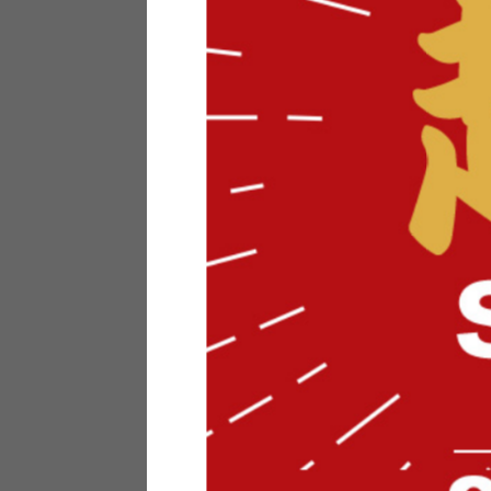
テリアにお悩みの法人のお客
ポイントシステムとは
特定商取引法について
メーカー様へのご案内
メディアへのリース
サイトマップ
お役立ち情報
どうする？不要家具！
家具お部屋に入る？
コーデテクニック
インテリア用語辞典
素材用語辞典
営業日カレンダー
2026年 8月
日
月
火
水
木
金
土