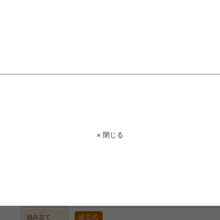
STAFF VOICE
スタッフ
温もりある北欧デザインが魅力の”Celt
を沢山並べられるだけでなく裁縫や仕
けます。 大人4人が囲んでも窮屈感を
めますよ◎天板下には収納スペースが
けの新聞などを置いておくことができ
らっしゃるご家庭でも安心してお使い
商品コード
g78116
× 閉じる
商品名
【単品】Celt ダイニングテーブル 幅120cm
サイズ
幅120cm×奥行80cm×高さ62cm
材質
ラバーウッド、MDF、オーク突板
脚部
ラバーウッド
組み立て
組立式