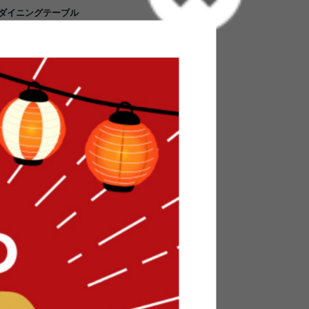
いダイニングテーブル
馴染みやすいデザインが魅力の”Celt”シリーズ
と滑らかな手触りが優しい幅120cmテーブル
ことができるのでご家族での団欒は勿論、ホーム
です。天板下にはリモコンや眼鏡、新聞紙などを
る収納スペースを備えました。素朴な質感とシン
相性が良く、特に北欧・ナチュラルテイストのお