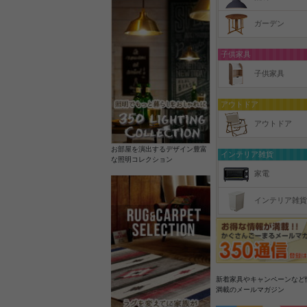
ガーデン
子供家具
子供家具
アウトドア
アウトドア
お部屋を演出するデザイン豊富
インテリア雑貨
な照明コレクション
家電
インテリア雑貨
新着家具やキャンペーンなど
満載のメールマガジン