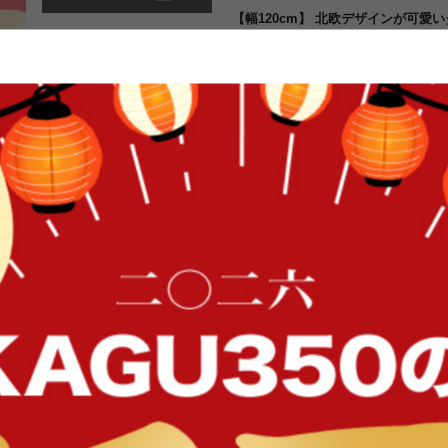
【幅120cm】 北欧デザインが可愛
飾らない素朴な質感とどんなお部屋にも
のダイニングテーブル。穏やかな木目
は、お料理やお飲み物を沢山並べる
パーティなどでも大活躍間違いなし
普段からよく使うものを置いて置け
プルなデザインでどんなお部屋とも
部屋によく馴染みます。
FFク
イン