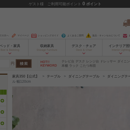
0
ゲスト
様
ご利用可能ポイント
ポイント
ての方へ
マイページ
ショッピングガイド
よくあるご質問
返品・キャンセルについて
ベッド・家具
収納家具
デスク・チェア
インテリア照
Bed & Bedding
Storage Furniture
Desk & Chair
Interior Lighting
テレビ台
デスク
レンジ台
ドレッサー
ダイニン
円
本棚
ラック
こたつ布団
家具350【公式】
テーブル
ダイニングテーブル
ダイニングテ
ル 幅120cm