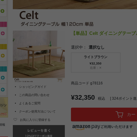
【単品】Celt ダイニングテーブル
選択中：
選択なし
ライトブラウン
¥32,350
在庫：✕
商品コード g78116
ショッピングガイド
この商品の問い合わせ
¥32,350
税込
[
324
ポイント進呈
よくあるご質問
クーポン使用方法について
カー
お気に入りに登録する
情報