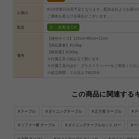
約10営業日出荷予定となります。配送会社よりお届け
お届け
ご連絡を差上げる場合がございます。
配送
日・祝配送OK
【梱包サイズ】125cm×85cm×12cm
【商品重量】約19kg
【耐荷重】約30kg
備考
※付属工具で組み立て願います。
※付属工具のほか、プラスドライバーをご用意くださ
※組立時間：２人以上で約20分
この商品に関連する
テーブル
ダイニングテーブル
正方形 テーブル
テ
ソファー横 テーブル
ダイニングテーブルセット ロー
ベ