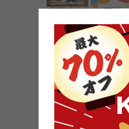
お部屋の雰囲気が変わるラグマ
ット＆カーペット
家具のレビューを書くと10%O
ーポンプレゼント
素材の良さを活かしたウッドソ
ケットのペンダントライト
インフォメーション
よくあるご質問
送料・お支払い
オフィスやモデルハウスなど
返品・交換