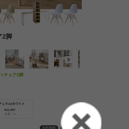
ア2脚
成長に寄り添い
ク+チェア2脚
チュラル/ホワイト
¥31,997
在庫：✕
送料無料
３ヶ月保証