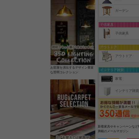
ガーデン
子供家具
子供家具
アウトドア
アウトドア
お部屋を演出するデザイン豊富
インテリア雑貨
な照明コレクション
家電
インテリア雑貨
新着家具やキャンペーンなど
満載のメールマガジン