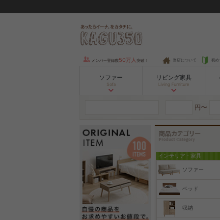
50万人
当店について
初め
メンバー登録数
突破！
ソファー
リビング家具
Sofa
Living Furniture
円〜
インテリア・家具
ソファー
ベッド
収納