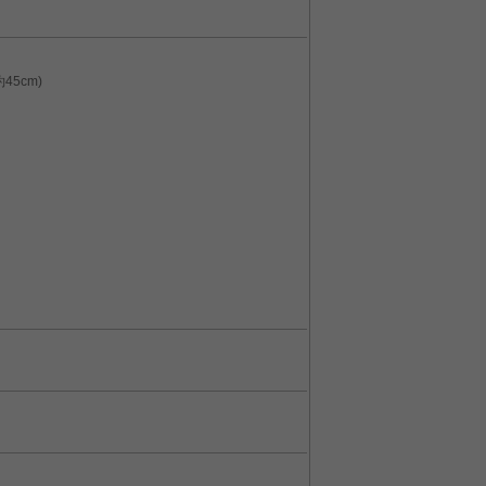
45cm)
られます
軟に変更していただけます。最適なレイアウ