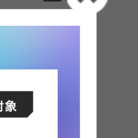
 ]
トに入れる
子ども 学習机 パソコン pc ワーク イームズチェア
替え自由 ゲーミング オフィス 事務 作業 椅子 チ
 子供部屋 2人用 二人 4台セット ランドセル 可
斎 長机 レイアウト 白い 在宅 入学祝 親子 木目調
トを自由に変更できるツインデスク。スリムなサ
もすっきり収まります。ランドセルまで収納でき
勝手も抜群。シンプルで洗練されたデザインのた
す。