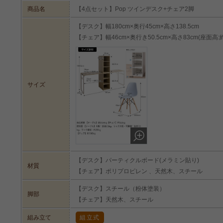
商品名
【4点セット】Pop ツインデスク+チェア2脚
【デスク】幅180cm×奥行45cm×高さ138.5cm
【チェア】幅46cm×奥行き50.5cm×高さ83cm(座面高:約
ライフスタイルの変化に合わせて変え
サイズ
4通りのレイアウトができ、ライフスタイルの変化に合わせて柔
トを見つけて、快適にお過ごしください。
【デスク】パーティクルボード(メラミン貼り)
材質
【チェア】ポリプロピレン 、天然木、スチール
【デスク】スチール（粉体塗装）
脚部
【チェア】天然木、スチール
組み立て
組立式