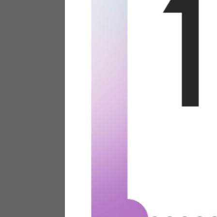
テリアにお悩みの法人のお客
ポイントシステムとは
特定商取引法について
メーカー様へのご案内
メディアへのリース
サイトマップ
お役立ち情報
どうする？不要家具！
家具お部屋に入る？
コーデテクニック
インテリア用語辞典
素材用語辞典
営業日カレンダー
2026年 8月
日
月
火
水
木
金
土