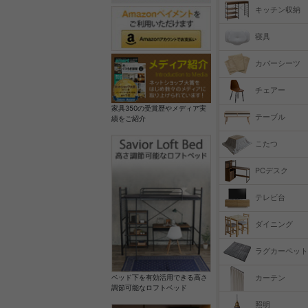
キッチン収納
寝具
カバーシーツ
チェアー
家具350の受賞歴やメディア実
テーブル
績をご紹介
こたつ
PCデスク
テレビ台
ダイニング
ラグカーペット
カーテン
ベッド下を有効活用できる高さ
調節可能なロフトベッド
照明