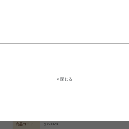
もっと見る
STAFF VOICE
スタッフ
× 閉じる
レイアウト自由なツインデスクセット!
り。広々天板&収納ラックで使いやすさ
す!オフィスや在宅ワークにもおすすめ
商品コード
g350028