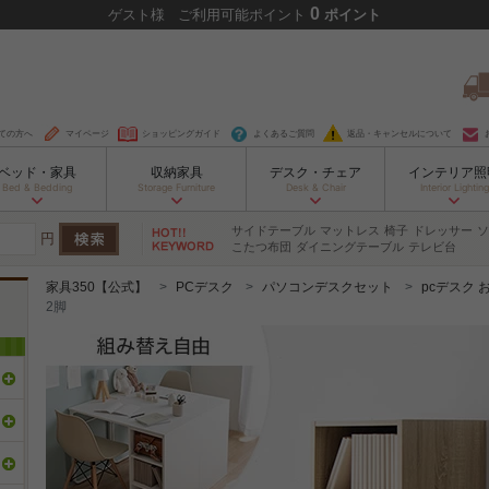
0
ゲスト
様
ご利用可能ポイント
ポイント
ての方へ
マイページ
ショッピングガイド
よくあるご質問
返品・キャンセルについて
ベッド・家具
収納家具
デスク・チェア
インテリア照
Bed & Bedding
Storage Furniture
Desk & Chair
Interior Lighting
サイドテーブル
マットレス
椅子
ドレッサー
ソ
円
こたつ布団
ダイニングテーブル
テレビ台
家具350【公式】
PCデスク
パソコンデスクセット
pcデスク 
2脚