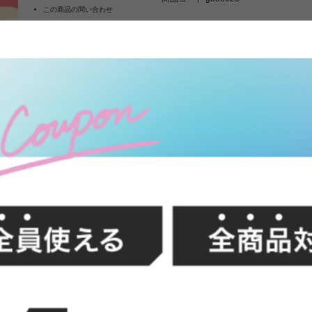
この商品の問い合わせ
¥31,997
よくあるご質問
税込
[
320
ポイント進呈
クーポン使用方法について
お気に入りに登録する
カー
FFク
幅180 ツインデスクセット キッズ 
おしゃれ おすすめ 収納付き 棚 組み
ェア 勉強 大人 サイドラック リビング
動棚 2口コンセント付き リモート 書
ライフスタイルに合わせてレイアウ
イズ感で、子ども部屋やリビングに
るラックや広々とした天板で、使い
め、大人になっても長く愛用できま
イン