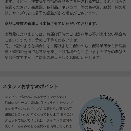
ます。リピート注文等で同様の商品をご希望される方は、くれぐれもご
注意ください。生産国、各部品、ネジカバー等の色や形、縫製、脚の形
状、サイズなどに若干の誤差がある場合がございます。
商品は複数の倉庫より出荷させていただいております。
出荷元によりましては、お届け日時のご指定を承る事が出来ない場合も
ございますので、予めご了承くださいませ。
尚、上記のような場合には、弊社より手配ののち、配送業者から日程調
整・確認の意向でお電話を差し上げる場合もございますのでその際は大
変お手数ですが、ご対応の程よろしくお願いいたします。
スタッフおすすめポイント
シンプルで温かみのあるデザインが人気の
Timberシリーズ。素材の良さを生かしたシンプ
ルなデザインなので、どんな家具やお部屋の雰
囲気にも合わせやすくなっております!ダイニン
グセットで揃えて頂ければ、ダイニング空間を
優しく、温かみのある空間へと演出してくれま