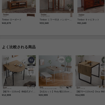
Timber ローボード
Timber ミラー付き ハンガーラック
Timber キャビネット
¥43,670
¥33,340
¥61,640
よく比較される商品
【幅78～110cm】伸縮式ダイニングテーブル
【4点セット】Roly 幅110cm ダイニングテーブル+ダイニングベンチ+チェア2脚
¥12,999
¥20,999
¥14,999