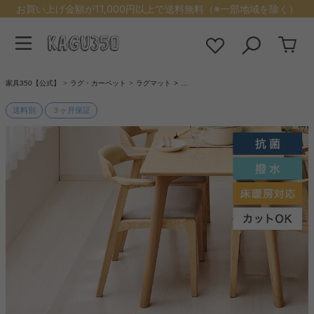
お買い上げ金額が11,000円以上で送料無料（※一部地域を除く）
家具350【公式】
ラグ・カーペット
ラグマット
…
送料別
３ヶ月保証