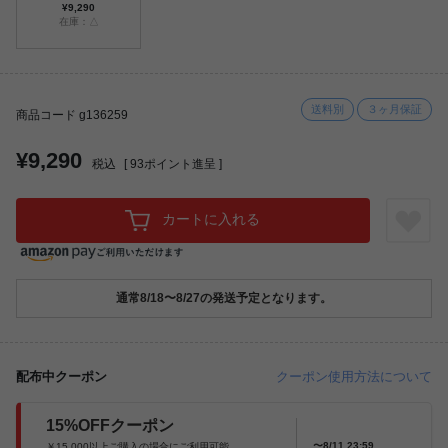
¥9,290
在庫：△
送料別
３ヶ月保証
商品コード g136259
¥9,290
税込
[
93
ポイント進呈 ]
カートに入れる
通常8/18〜8/27の発送予定となります。
配布中クーポン
クーポン使用方法について
15%OFFクーポン
〜8/11 23:59
￥15,000以上ご購入の場合にご利用可能。