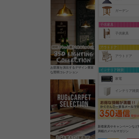
ガーデン
子供家具
子供家具
アウトドア
アウトドア
お部屋を演出するデザイン豊富
インテリア雑貨
な照明コレクション
家電
インテリア雑貨
新着家具やキャンペーンなど
満載のメールマガジン