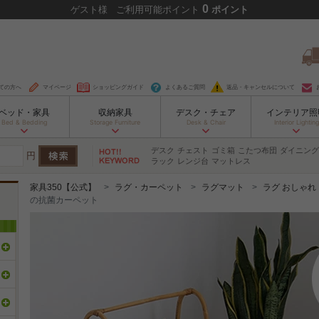
0
ゲスト
様
ご利用可能ポイント
ポイント
ての方へ
マイページ
ショッピングガイド
よくあるご質問
返品・キャンセルについて
ベッド・家具
収納家具
デスク・チェア
インテリア照
Bed & Bedding
Storage Furniture
Desk & Chair
Interior Lighting
デスク
チェスト
ゴミ箱
こたつ布団
ダイニング
円
ラック
レンジ台
マットレス
家具350【公式】
ラグ・カーペット
ラグマット
ラグ おしゃれ
の抗菌カーペット