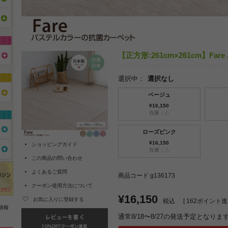
【正方形:261cm×261cm】F
選択中：
選択なし
ベージュ
¥16,150
在庫：△
ローズピンク
¥16,150
ショッピングガイド
在庫：△
この商品の問い合わせ
よくあるご質問
商品コード g136173
クーポン使用方法について
¥16,150
お気に入りに登録する
税込
[
162
ポイント進呈
情報
通常8/18〜8/27の発送予定となりま