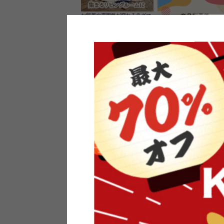
お部屋の雰囲気が変わるラグマ
ット＆カーペット
家具のレビューを書くと10%O
ーポンプレゼント
素材の良さを活かしたウッドソ
ケットのペンダントライト
インフォメーション
よくあるご質問
送料・お支払い
オフィスやモデルハウスなど
返品・交換