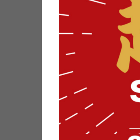
テリアにお悩みの法人のお客
ポイントシステムとは
特定商取引法について
メーカー様へのご案内
メディアへのリース
サイトマップ
お役立ち情報
どうする？不要家具！
家具お部屋に入る？
コーデテクニック
インテリア用語辞典
素材用語辞典
営業日カレンダー
2026年 8月
日
月
火
水
木
金
土