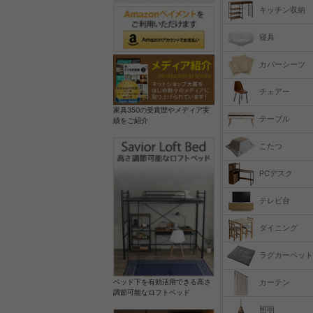
キッチン収納
寝具
カバーシーツ
チェアー
家具350の受賞歴やメディア実
テーブル
績をご紹介
こたつ
PCデスク
テレビ台
ダイニング
ラグカーペット
カーテン
ベッド下を有効活用できる高さ
調節可能なロフトベッド
照明