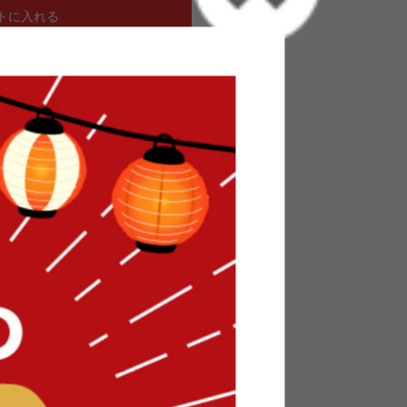
トに入れる
防臭加工 パステル 子供 キッズ 赤ちゃん ペット カット
made in japan ラグ カットパイル 床暖房 ホ
ステルカラーの『Fare(ファーレ)』日本製抗菌
わカーペットです。表面のパイルはカットされて
爪が引っかからず安心してお使いいただけます。
2%入れることで、まだらミックス感をだし汚れを
戸間3帖から10帖までと幅広いサイズ展開なので
ラグとしても使用可能です。