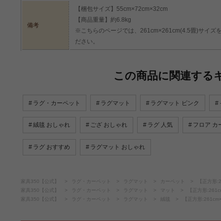
【梱包サイズ】55cm×72cm×32cm
【商品重量】約6.8kg
備考
※こちらのページでは、261cm×261cm(4.5畳)
ださい。
この商品に関連する
ラグ・カーペット
ラグマット
ラグマット ピンク
絨毯 おしゃれ
ござ おしゃれ
ラグ 人気
フロア カ
ラグ おすすめ
ラグマット おしゃれ
家具350【公式】
ラグ・カーペット
ラグマット
カーペット
【正方形:2
家具350【公式】
ラグ・カーペット
ラグマット
マット
【正方形:261
家具350【公式】
ラグ・カーペット
ラグマット
絨毯
【正方形:261c