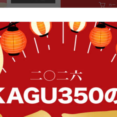
カー
261×261 江戸間4.5帖 畳 抗菌 
タイプ 汚れにくい お手入れ簡単 日本製 
ットカーペット対応 ふかふか 犬
敷くだけでお部屋がぱっと明るくなるパ
FFク
カーペット。肌ざわりの良いふわふ
いるので、ペットのいるご家庭でも
生地は、ポリエステルにアクリルを
目立ちにくくしました。大きさは、江
部屋全体に敷き詰めたり、大きめの
イン