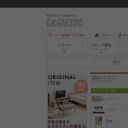
50万人
当店について
初め
メンバー登録数
突破！
ソファー
リビング家具
Sofa
Living Furniture
円〜
インテリア・家具
ソファー
ベッド
収納