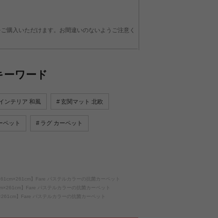
サイズをご購入いただけます。お間違いのないようご注意く
キーワード
インテリア 和風
玄関マット 北欧
ーペット
ラグ カーペット
61cm×261cm】Fare パステルカラーの抗菌カーペット
cm×261cm】Fare パステルカラーの抗菌カーペット
m×261cm】Fare パステルカラーの抗菌カーペット