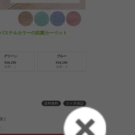
are パステルカラーの抗菌カーペット
グリーン
ブルー
¥16,150
¥16,150
在庫：△
在庫：✕
送料無料
３ヶ月保証
 ]
す。