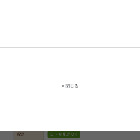
商品コード
g136173
商品名
【正方形:261cm×261cm】Fare パステルカラーの抗
サイズ
261cm×261cm
材質
【表面】ポリエステル98%、アクリル2%【 裏面】不
× 閉じる
脚部
組み立て
組立なし
約10営業日出荷予定となります。配送会社よりお届け
お届け
ご連絡を差上げる場合がございます。
配送
日・祝配送OK