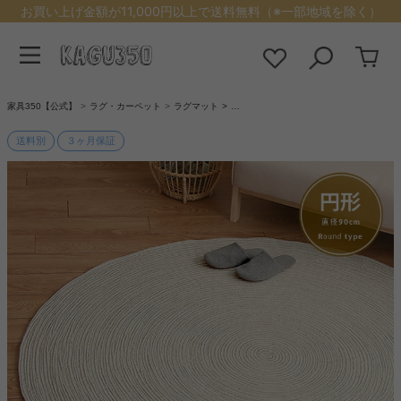
お買い上げ金額が11,000円以上で送料無料（※一部地域を除く）
家具350【公式】
ラグ・カーペット
ラグマット
…
送料別
３ヶ月保証