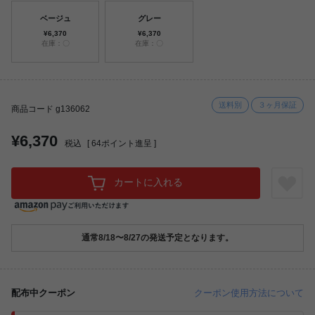
ベージュ
グレー
¥6,370
¥6,370
在庫：〇
在庫：〇
送料別
３ヶ月保証
商品コード g136062
¥6,370
税込
[
64
ポイント進呈 ]
カートに入れる
通常8/18〜8/27の発送予定となります。
配布中クーポン
クーポン使用方法について