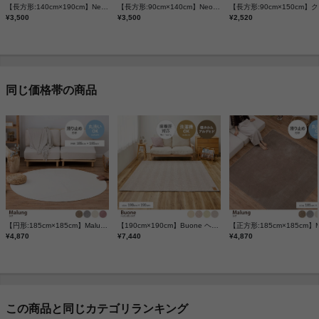
【長方形:140cm×190cm】Neochill sarasara ラグ
【長方形:90cm×140cm】Neochill sarasara ラグ
【長方
¥3,500
¥3,500
¥2,520
同じ価格帯の商品
【円形:185cm×185cm】Malung メレンゲタッチの洗えるコンパクトラグ
【190cm×190cm】Buone ヘリンボンラグ
¥4,870
¥7,440
¥4,870
この商品と同じカテゴリランキング