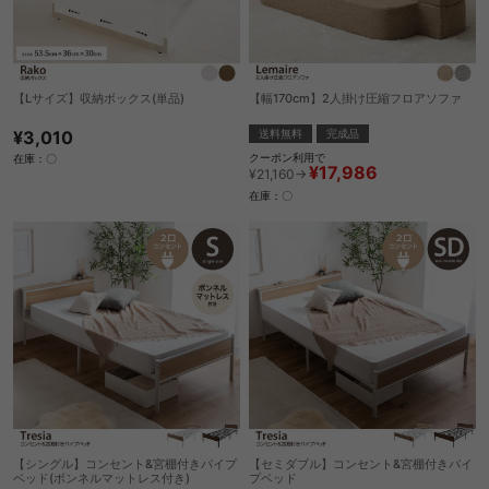
【Lサイズ】収納ボックス(単品)
【幅170cm】2人掛け圧縮フロアソファ
¥3,010
送料無料
完成品
クーポン利用で
在庫：〇
¥17,986
¥21,160→
在庫：〇
【シングル】コンセント&宮棚付きパイプ
【セミダブル】コンセント&宮棚付きパイ
ベッド(ボンネルマットレス付き)
プベッド