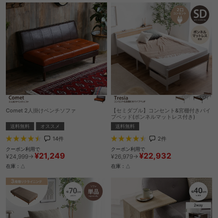
Comet 2人掛けベンチソファ
【セミダブル】コンセント&宮棚付きパイ
プベッド(ボンネルマットレス付き)
送料無料
オススメ
送料無料
14
件
2
件
クーポン利用で
クーポン利用で
¥21,249
¥22,932
¥24,999→
¥26,979→
在庫：△
在庫：△