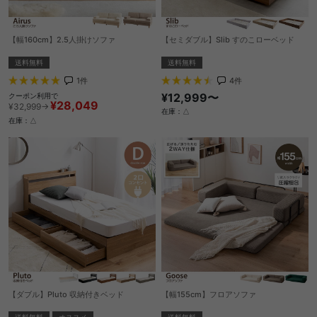
【幅160cm】2.5人掛けソファ
【セミダブル】Slib すのこローベッド
送料無料
送料無料
1
件
4
件
¥12,999〜
クーポン利用で
¥28,049
¥32,999→
在庫：△
在庫：△
【ダブル】Pluto 収納付きベッド
【幅155cm】フロアソファ