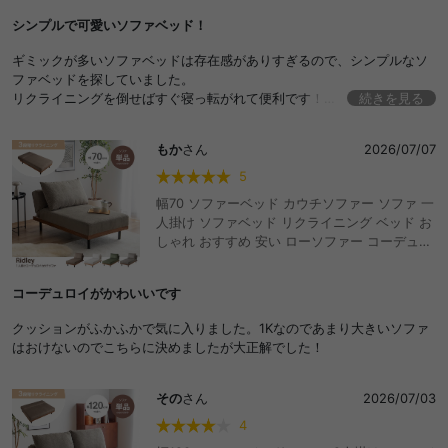
畳 7畳 ファミリー 来客 ゲストハウス フロア ロ
シンプルで可愛いソファベッド！
ー 黒脚 組立簡単
ギミックが多いソファベッドは存在感がありすぎるので、シンプルなソ
ファベッドを探していました。
リクライニングを倒せばすぐ寝っ転がれて便利です！
続きを見る
椅子も分かれているので、母や友人が来た時に重宝しています。
もか
さん
2026/07/07
5
幅70 ソファーベッド カウチソファー ソファ 一
人掛け ソファベッド リクライニング ベッド お
しゃれ おすすめ 安い ローソファー コーデュロ
イ フロアソファ 脚付き アームレス ひじ掛けな
し コンパクト ワンルーム 省スペース 3段階 折
コーデュロイがかわいいです
りたたみ 寝れる ごろ寝
クッションがふかふかで気に入りました。1Kなのであまり大きいソファ
はおけないのでこちらに決めましたが大正解でした！
その
さん
2026/07/03
4