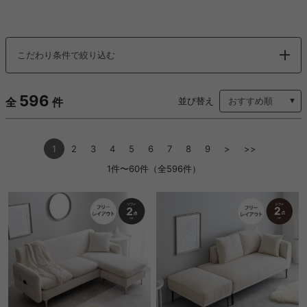
こだわり条件で絞り込む
596
全
件
並び替え
1
2
3
4
5
6
7
8
9
>
>>
1件〜60件（全596件）