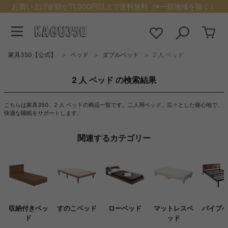
お買い上げ金額が11,000円以上で送料無料（※一部地域を除く）
家具350【公式】
ベッド
ダブルベッド
2 人 ベッド
2 人 ベッド の検索結果
こちらは家具350、2 人 ベッドの商品一覧です。二人用ベッド。広々とした寝心地で、
快適な睡眠をサポートします。
関連するカテゴリー
収納付きベッ
すのこベッド
ローベッド
マットレスベ
パイプ
ド
ッド