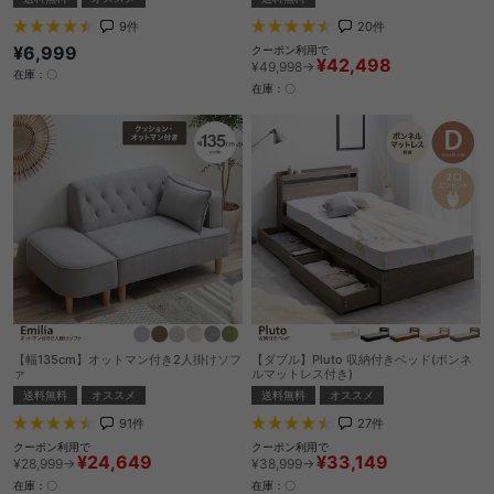
9
件
20
件
¥6,999
クーポン利用で
¥42,498
¥49,998→
在庫：〇
在庫：〇
【幅135cm】オットマン付き2人掛けソフ
【ダブル】Pluto 収納付きベッド(ボンネ
ァ
ルマットレス付き)
送料無料
オススメ
送料無料
オススメ
91
件
27
件
クーポン利用で
クーポン利用で
¥24,649
¥33,149
¥28,999→
¥38,999→
在庫：〇
在庫：〇