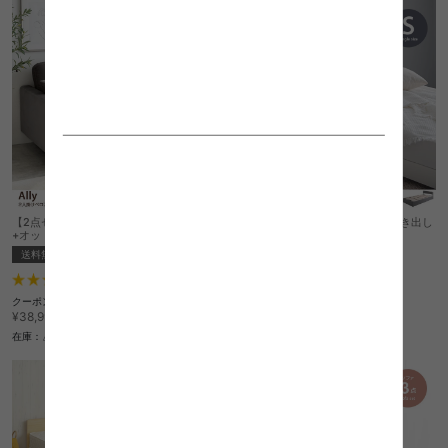
【2点セット】Ally 2人掛けベロアソファ
【シングル】宮棚&コンセント付引き出し
+オットマン
収納ベッド(マットレス付き)
送料無料
送料無料
6
件
6
件
クーポン利用で
クーポン利用で
¥33,148
¥28,882
¥38,998→
¥33,979→
在庫：△
在庫：△