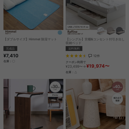
【ダブルサイズ】Himmel 除湿マット
【シングル】宮棚&コンセント付引き出し
収納ベッド
完成品
送料無料
¥7,410
12
件
在庫：〇
クーポン利用で
¥19,974〜
¥23,499〜→
在庫：△