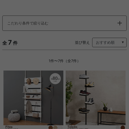
こだわり条件で絞り込む
7
全
件
並び替え
1件〜7件（全7件）