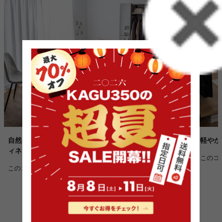
自然体で心地よく暮らす、ナチュラルなワンルームコーデ
軽やか
ィネート
このコ
このコーディネートを詳しく見る >