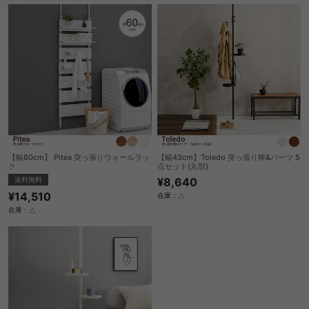
【幅60cm】 Pitea 突っ張りウォールラッ
【幅43cm】Toledo 突っ張り棒&パーツ 5
ク
点セット(丸型)
送料無料
¥8,640
¥14,510
在庫：△
在庫：△