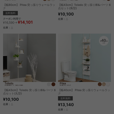
【幅80cm】 Pitea 突っ張りウォールラッ
【幅43cm】Toledo 突っ張り棒&パーツ 6
ク
点セット(角型)
送料無料
¥10,100
クーポン利用で
在庫：△
¥14,101
¥16,590→
在庫：△
【幅43cm】Toledo 突っ張り棒&パーツ 6
【幅40cm】 Pitea 突っ張りウォールラッ
点セット(丸型)
ク
¥10,100
送料無料
¥13,140
在庫：△
在庫：△