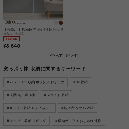
【幅43cm】Toledo 突っ張り棒&パーツ 5
点セット(角型)
sold out
¥8,640
1件〜7件（全7件）
突っ張り棒 収納に関するキーワード
パントリー 収納 ボックス おすすめ
傘 収納
玄関 突っ張り棒
スライド 収納
キッチン収納 キャビネット
脱衣所 タオル 収納
テーブル 収納 リビング
収納ボックス おしゃれ 北欧