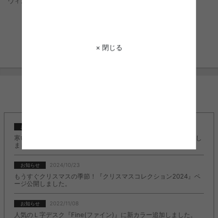
モダン
ヴィンテージ
コーディネートをもっと見る
× 閉じる
INFORMATION
2024/10/23
お知らせ
寒い季節もこたつでぬくぬく快適に♪『こたつ特集』ページ公開し
ました。
2024/10/23
お知らせ
もうすぐクリスマスの季節！『クリスマスコレクション2024』ペ
ージ公開しました。
2022/11/08
お知らせ
人気のＬ字デスク『Fine(ファイン)』に新カラー追加しました。