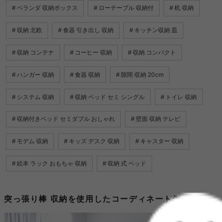
ベランダ 収納ボックス
ローテーブル 収納付
机 収納
収納 北欧
食器 引き出し 収納
キッチン収納 皿
収納 コンテナ
コーヒー 収納
収納 コンパクト
ハンガー 収納
食器 収納
隙間 収納 20cm
システム 収納
収納 ベッド セミ シングル
トイレ 収納
収納付きベッド セミダブル おしゃれ
壁面 収納 テレビ
モデム 収納
キッズ デスク 収納
キャスター 収納
絵本 ラック おもちゃ 収納
収納 式 ベッド
突っ張り棒 収納を使用したコーディネート例