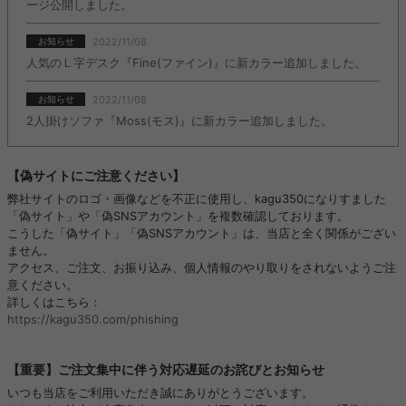
ージ公開しました。
2022/11/08
お知らせ
人気のＬ字デスク『Fine(ファイン)』に新カラー追加しました。
2022/11/08
お知らせ
2人掛けソファ『Moss(モス)』に新カラー追加しました。
【偽サイトにご注意ください】
弊社サイトのロゴ・画像などを不正に使用し、kagu350になりすました
「偽サイト」や「偽SNSアカウント」を複数確認しております。
こうした「偽サイト」「偽SNSアカウント」は、当店と全く関係がござい
ません。
アクセス、ご注文、お振り込み、個人情報のやり取りをされないようご注
意ください。
詳しくはこちら：
https://kagu350.com/phishing
【重要】ご注文集中に伴う対応遅延のお詫びとお知らせ
いつも当店をご利用いただき誠にありがとうございます。