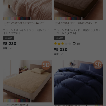
コットンタオルキルトケット&敷パッド
コットンタオルパッド一体型ボックスシ
【セミダブル】
ーツ【セミダブル】
完成品
完成品
¥8,230
1
件
在庫：△
¥5,330
在庫：△