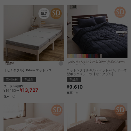
【セミダブル】Pitara マットレス
コットンタオルキルトケット&パッド一体
型ボックスシーツ【セミダブル】
送料無料
完成品
完成品
¥9,610
クーポン利用で
¥13,727
¥16,150→
在庫：△
在庫：〇