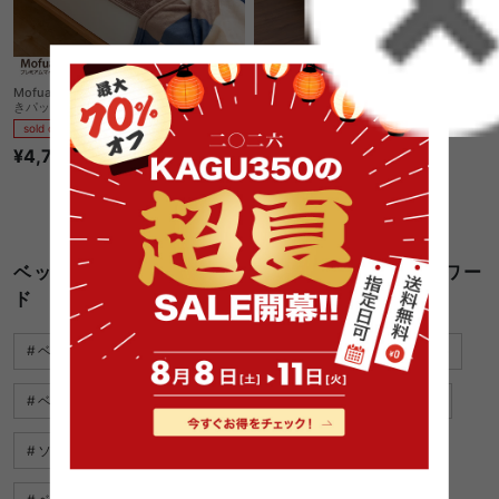
Mofua プレミアムマイクロファイバー敷
【セミダブル】Mofua うっとりなめらか
きパッド セミダブル
パフ 敷きパッド
sold out
sold out
¥4,790
1
件
¥3,960
1件〜16件（全16件）
ベッド パッド セミダブル おすすめに関するキーワー
ド
ベッド フレーム クイーン
パントリー 収納 ボックス おすすめ
ベッド フレーム すのこ ダブル
ベッド サイド テーブル 安い
ソファ ベッド インテリア
ベッド サイド テーブル ガラス