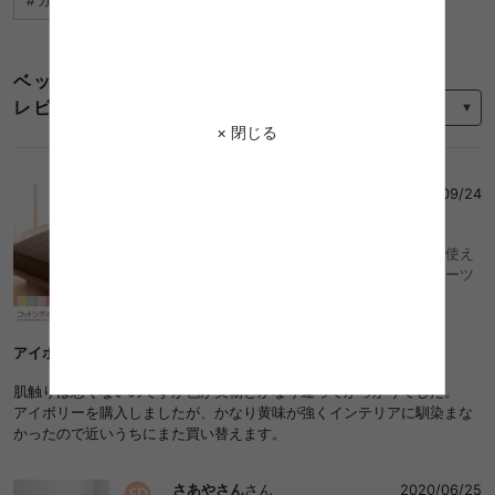
カラーボックス おすすめ
ロフトベッド コンパクト
ベッド パッド セミダブル おすすめの
並び替え
レビュー
× 閉じる
タンタン
さん
2023/09/24
3
【完成品】【セミダブル】オールシーズン使え
るコットンタオルパッド一体型ボックスシーツ
アイボリー？
肌触りは悪くないのですが色が実物とかなり違ってがっかりでした。
アイボリーを購入しましたが、かなり黄味が強くインテリアに馴染まな
かったので近いうちにまた買い替えます。
さあやさん
さん
2020/06/25