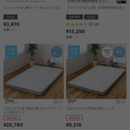
コットンタオル敷パッド【セミダブル】
【セミダブル】お買い得羽根布団8点セッ
ト
完成品
送料無料
完成品
¥3,810
3
件
在庫：△
¥13,250
在庫：〇
【セミダブル】Pitara 敷きパッド+マット
【セミダブル】Pitara 敷きパッド
レス2点セット
sold out
sold out
¥5,210
¥20,760