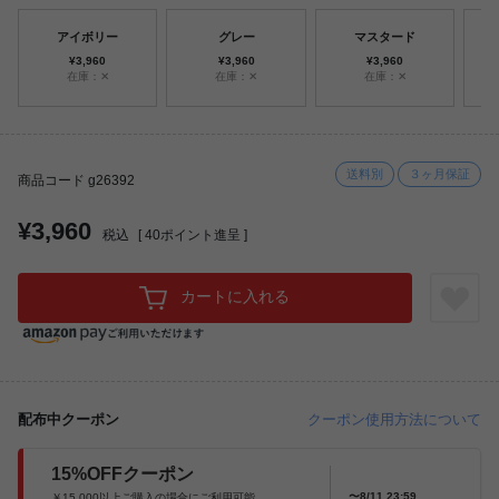
アイボリー
グレー
マスタード
¥3,960
¥3,960
¥3,960
在庫：✕
在庫：✕
在庫：✕
送料別
３ヶ月保証
商品コード g26392
¥3,960
税込
[
40
ポイント進呈 ]
カートに入れる
配布中クーポン
クーポン使用方法について
15%OFFクーポン
〜8/11 23:59
￥15,000以上ご購入の場合にご利用可能。