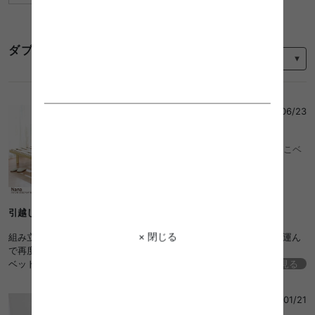
並び替え
ダブルベッド 畳のレビュー
くつした
さん
2024/06/23
5
木の温もりが魅力的な天然木パイン材すのこベ
ッド/色・タイプ:4color
引越し時もスムーズでした
× 閉じる
組み立て解体が簡単なので、先日引っ越しの際に一度解体して持ち運ん
で再度組み立てをしましたがとてもスムーズにできました。
ベッド下にスペースがあるので日々使わない荷物もたくさん収納でき便
続きを見る
利です。
ゆー
さん
2023/01/21