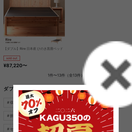
【ダブル】Rire 日本産 ひのき黒畳ベッド
sold out
¥87,220〜
1件〜13件（全13件）
ダブルベッド 畳に関するキーワード
収納 付き 畳 ベッド
折り畳み ベッド おしゃれ
折り畳み 机
ダブルベッド 白
可愛い ダブルベッド
セミダブルベッド 人気
収納 畳 ベッド
畳 椅子