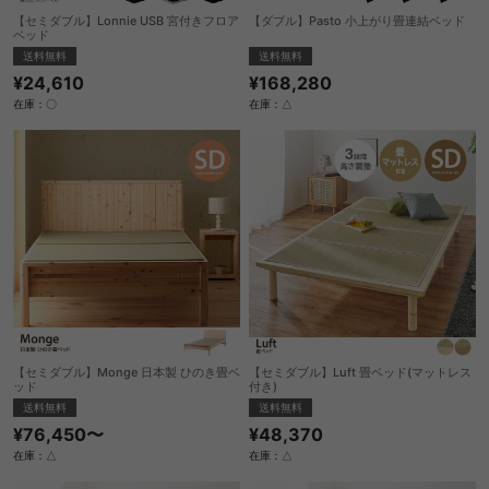
【セミダブル】Lonnie USB 宮付きフロア
【ダブル】Pasto 小上がり畳連結ベッド
ベッド
送料無料
送料無料
¥168,280
¥24,610
在庫：△
在庫：〇
【セミダブル】Monge 日本製 ひのき畳ベ
【セミダブル】Luft 畳ベッド(マットレス
ッド
付き)
送料無料
送料無料
¥76,450〜
¥48,370
在庫：△
在庫：△