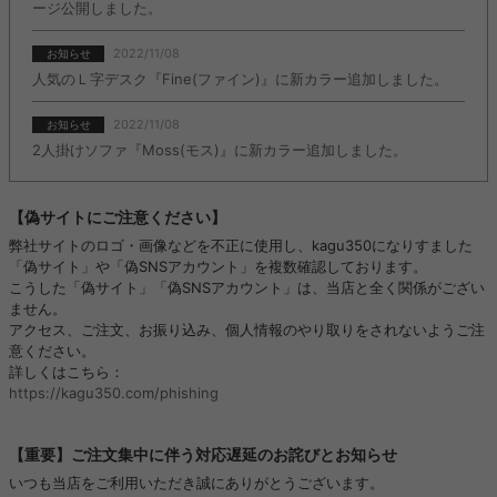
ージ公開しました。
2022/11/08
お知らせ
人気のＬ字デスク『Fine(ファイン)』に新カラー追加しました。
2022/11/08
お知らせ
2人掛けソファ『Moss(モス)』に新カラー追加しました。
【偽サイトにご注意ください】
弊社サイトのロゴ・画像などを不正に使用し、kagu350になりすました
「偽サイト」や「偽SNSアカウント」を複数確認しております。
こうした「偽サイト」「偽SNSアカウント」は、当店と全く関係がござい
ません。
アクセス、ご注文、お振り込み、個人情報のやり取りをされないようご注
意ください。
詳しくはこちら：
https://kagu350.com/phishing
【重要】ご注文集中に伴う対応遅延のお詫びとお知らせ
いつも当店をご利用いただき誠にありがとうございます。