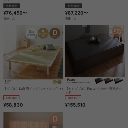
ッド
送料無料
送料無料
¥87,220〜
¥76,450〜
在庫：△
在庫：△
【ダブル】Luft 畳ベッド(マットレス付き)
【セミダブル】Pasto 小上がり畳連結ベ
ッド
sold out
sold out
¥58,830
¥155,510