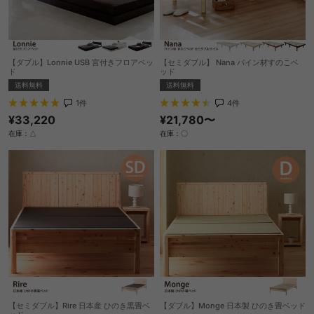
【ダブル】Lonnie USB 宮付きフロアベッ
【セミダブル】 Nana パイン材すのこベ
ド
ッド
送料無料
送料無料
1
件
4
件
¥33,220
¥21,780〜
在庫：△
在庫：〇
【セミダブル】Rire 日本産 ひのき黒畳ベ
【ダブル】Monge 日本製 ひのき畳ベッド