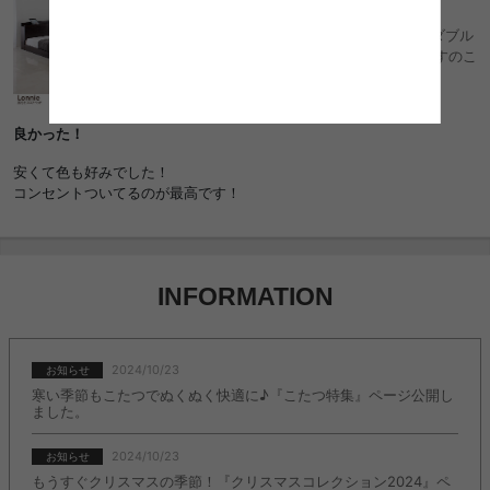
5
幅146cm ベッド ベッドフレーム ダブル ダブル
サイズ D USB コンセント 単品 フレーム すのこ
すのこベッド 通気性 bed ベット
良かった！
安くて色も好みでした！
コンセントついてるのが最高です！
INFORMATION
2024/10/23
お知らせ
寒い季節もこたつでぬくぬく快適に♪『こたつ特集』ページ公開し
ました。
2024/10/23
お知らせ
もうすぐクリスマスの季節！『クリスマスコレクション2024』ペ