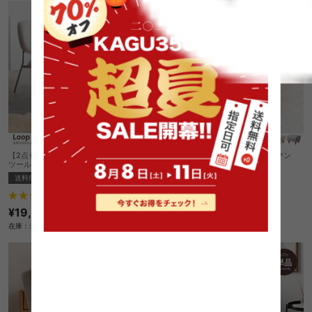
【2点セット】Loop ラウンジチェア+ス
【単品】Emma コンパクトオットマン
ツール
送料無料
送料無料
4
件
5
件
¥7,999
¥19,999
在庫：△
在庫：〇