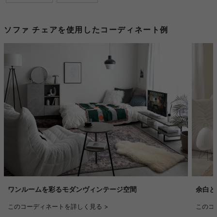
ソファ チェアを使用したコーディネート例
ワンルームを彩るモダンヴィンテージ空間
余白と
このコーディネートを詳しく見る >
このコ