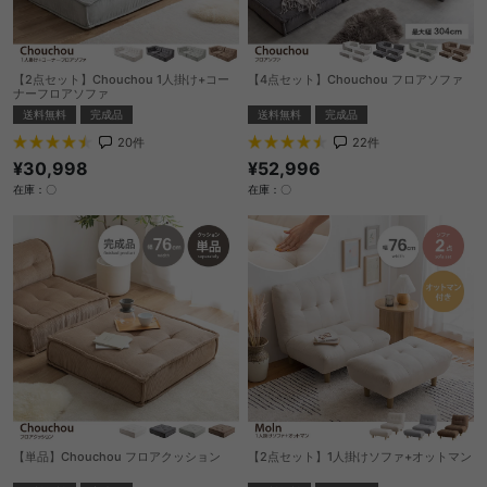
【2点セット】Chouchou 1人掛け+コー
【4点セット】Chouchou フロアソファ
ナーフロアソファ
送料無料
完成品
送料無料
完成品
22
件
20
件
¥52,996
¥30,998
在庫：〇
在庫：〇
【単品】Chouchou フロアクッション
【2点セット】1人掛けソファ+オットマン