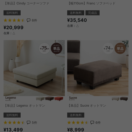
【単品】Cindy コーナーソファ
【幅110cm】Franc ソファベッド
送料無料
送料無料
完成品
¥35,540
6
件
在庫：△
¥20,999
在庫：△
【単品】Legeno オットマン
【単品】Sucre オットマン
送料無料
送料無料
5
件
6
件
¥13,499
¥8,999