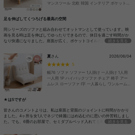
マンスツール 北欧 韓国 インテリア ポケットコ
イル おしゃれ 組み合わせ自由 アームレス カウ
チソファー コーナーソファー I字型 おしゃれ お
足を伸ばしてくつろげる最高の空間
すすめ 安い
同シリーズのソファと組み合わせてオットマンとして使っています。映
画を見る時は足を伸ばしてゆったりできるので、休日を過ごす時間がか
なり快適になりました。座面が広く、ポケットコイルのおかげで長時間
続きを見る
座っていても疲れにくいです。
夏
さん
2026/06/04
5
幅76 ソファ ソファー 1人掛け 一人掛け 1人用
一人用 1P ハイバックソファ チェア 椅子 アー
ムレス ローソファ I字 一人暮らし ワンルーム
フロアソファ コンパクト ベンチ 低い ファブリ
ック 脚付き 疲れない ダイニング リビング テレ
★は5ですが
ワーク 在宅 ひとりがけ おしゃれ おすすめ 安い
皆さんのコメントよりは、私は座面と背面のジョイントに時間がかかり
ました。4ヶ所を女1人でネジで綺麗にはめ込むのに思いの外苦戦しまし
た。でも、6畳のお部屋で、セミダブルベッド入れてる私の部屋には、有
続きを見る
難いサイズ感で、全体を白でまとめているお部屋にもバッチリと合いま
す！