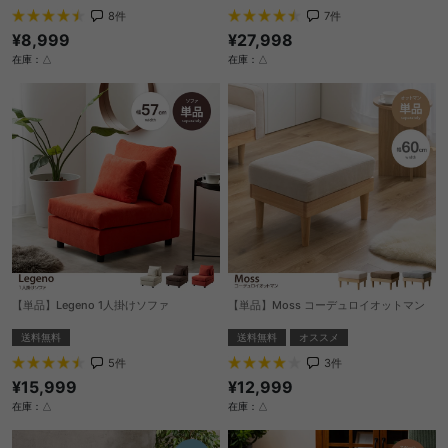
8
件
7
件
¥8,999
¥27,998
在庫：△
在庫：△
【単品】Legeno 1人掛けソファ
【単品】Moss コーデュロイオットマン
送料無料
送料無料
オススメ
5
件
3
件
¥15,999
¥12,999
在庫：△
在庫：△