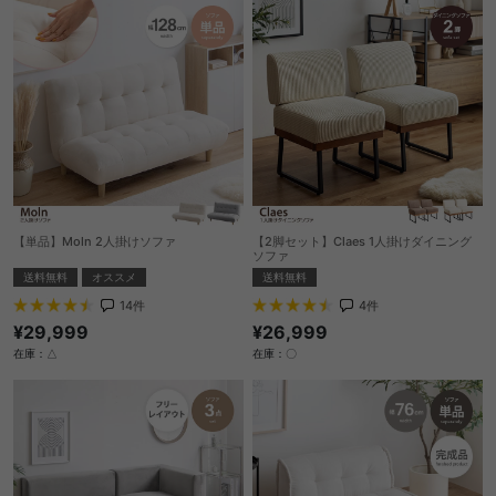
【単品】Moln 2人掛けソファ
【2脚セット】Claes 1人掛けダイニング
ソファ
送料無料
オススメ
送料無料
14
件
4
件
¥29,999
¥26,999
在庫：△
在庫：〇