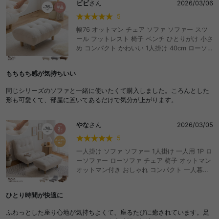
ビビ
さん
2026/03/06
5
幅76 オットマン チェア ソファ ソファー スツ
ール フットレスト 椅子 ベンチ ひとりがけ 小さ
め コンパクト かわいい 1人掛け 40cm ローソ
ファ I字 一人暮らし ワンルーム フロアソファ
オッドマン デスクワーク 低い ファブリック 脚
もちもち感が気持ちいい
付き 疲れない ダイニング リビング おしゃれ お
すすめ 安い
同じシリーズのソファと一緒に使いたくて購入しました。ころんとした
形も可愛くて、部屋に置いてあるだけで気分が上がります。
やな
さん
2026/03/05
5
一人掛け ソファ ソファー 1人掛け 一人用 1P ロ
ーソファー ローソファ チェア 椅子 オットマン
オットマン付き おしゃれ コンパクト 一人暮ら
し ワンルーム テレワーク 在宅 フロアソファ フ
ロアソファー おしゃれ おすすめ 安い
ひとり時間が快適に
ふわっとした座り心地が気持ちよくて、座るたびに癒されています。足