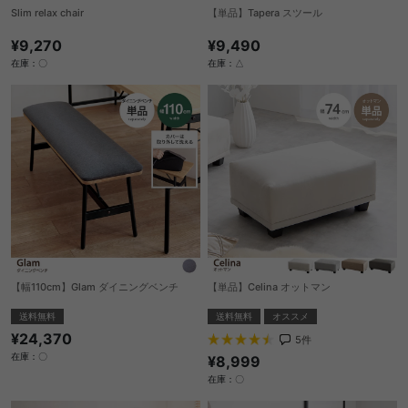
Slim relax chair
【単品】Tapera スツール
¥9,270
¥9,490
在庫：〇
在庫：△
【幅110cm】Glam ダイニングベンチ
【単品】Celina オットマン
送料無料
送料無料
オススメ
¥24,370
5
件
在庫：〇
¥8,999
在庫：〇