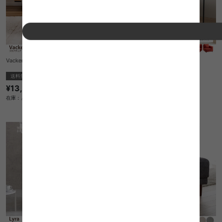
Vacker フロアチェア
【単品】Legeno コーナーソファ
送料無料
完成品
送料無料
¥13,260
5
件
在庫：△
¥20,999
在庫：△