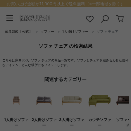
お買い上げ金額が11,000円以上で送料無料（※一部地域を除く）
家具350【公式】
ソファー
1人掛けソファー
ソファ チェア
ソファ チェア の検索結果
こちらは家具350、ソファ チェアの商品一覧です。ソファとチェアを組み合わせた便利
なアイテム。どんな場所にもフィットします。
関連するカテゴリー
1人掛けソファ
2人掛けソファ
3人掛けソファ
カウチソファ
ソファ
ー
ー
ー
ー
ド