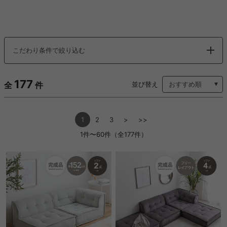
こだわり条件で絞り込む
177
全
件
並び替え
1
2
3
>
>>
1件〜60件（全177件）