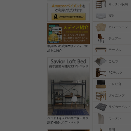
キッチン収納
寝具
カバーシーツ
チェアー
家具350の受賞歴やメディア実
テーブル
績をご紹介
こたつ
PCデスク
テレビ台
ダイニング
ラグカーペット
カーテン
ベッド下を有効活用できる高さ
調節可能なロフトベッド
照明