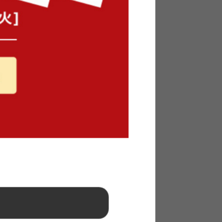
¥12,780
在庫：〇
ー付き円
【幅70cm】CYLINDER 3灯円筒ペ
トレール
ンダントライト 引掛けシーリング
タイプ
送料無料
クーポン利用で
¥30,668
¥36,080→
在庫：△