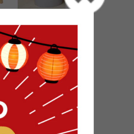
レザース
【15L】Ferma 多用途収納座れるバ
ケツ
完成品
¥2,960
在庫：△