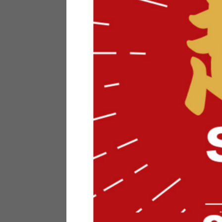
テリアにお悩みの法人のお客
ポイントシステムとは
特定商取引法について
メーカー様へのご案内
メディアへのリース
サイトマップ
お役立ち情報
どうする？不要家具！
家具お部屋に入る？
コーデテクニック
インテリア用語辞典
素材用語辞典
営業日カレンダー
2026年 8月
日
月
火
水
木
金
土