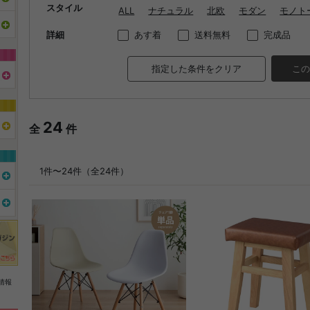
スタイル
ALL
ナチュラル
北欧
モダン
モノト
詳細
あす着
送料無料
完成品
指定した条件をクリア
この
24
全
件
1件〜24件（全24件）
情報