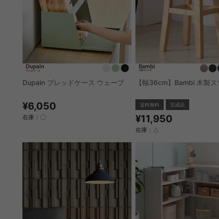
Dupain ブレッドケース ウェーブ
【幅36cm】Bambi 木製
¥6,050
送料無料
完成品
¥11,950
在庫：〇
在庫：△