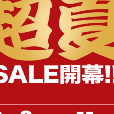
様へ
【10L】Ferma 多用途収納座れるバ
【幅38cm】 Piatto マル
ケツ
プレート
完成品
完成品
¥2,500
¥9,860
在庫：△
在庫：△
【幅30cm】Haga ストッカー
【幅30cm】Haga ストッ
送料無料
完成品
送料無料