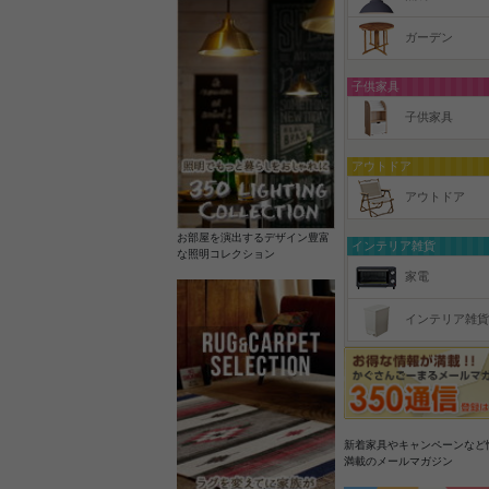
ガーデン
子供家具
子供家具
アウトドア
アウトドア
お部屋を演出するデザイン豊富
インテリア雑貨
な照明コレクション
家電
インテリア雑貨
新着家具やキャンペーンなど
満載のメールマガジン