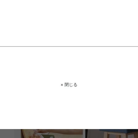
【幅44cm】Kemi 2ドロワーマルチ
Varde ステンドグラスラ
ワゴン
× 閉じる
送料無料
完成品
クーポン利用で
¥9,170
¥16,422
¥19,320→
在庫：△
在庫：△