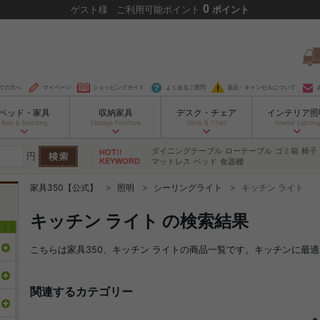
0
ゲスト
様
ご利用可能ポイント
ポイント
ての方へ
マイページ
ショッピングガイド
よくあるご質問
返品・キャンセルについて
ベッド・家具
収納家具
デスク・チェア
インテリア照
Bed & Bedding
Storage Furniture
Desk & Chair
Interior Lighting
ダイニングテーブル
ローテーブル
ゴミ箱
椅子
円
マットレス
ベッド
食器棚
家具350【公式】
照明
シーリングライト
キッチン ライト
キッチン ライト の検索結果
こちらは家具350、キッチン ライトの商品一覧です。キッチンに最
関連するカテゴリー