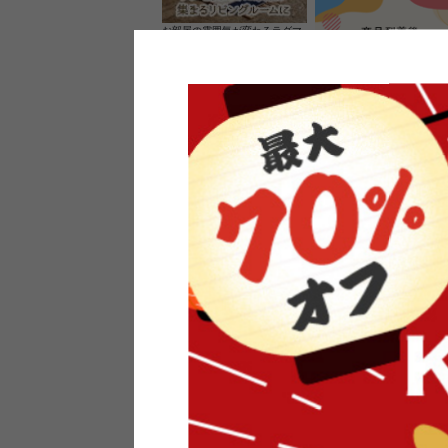
お部屋の雰囲気が変わるラグマ
ット＆カーペット
家具のレビューを書くと10%O
ーポンプレゼント
素材の良さを活かしたウッドソ
ケットのペンダントライト
インフォメーション
よくあるご質問
送料・お支払い
オフィスやモデルハウスなど
返品・交換