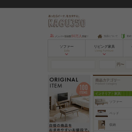
50万人
当店について
初め
メンバー登録数
突破！
ソファー
リビング家具
Sofa
Living Furniture
円〜
インテリア・家具
ソファー
ベッド
収納