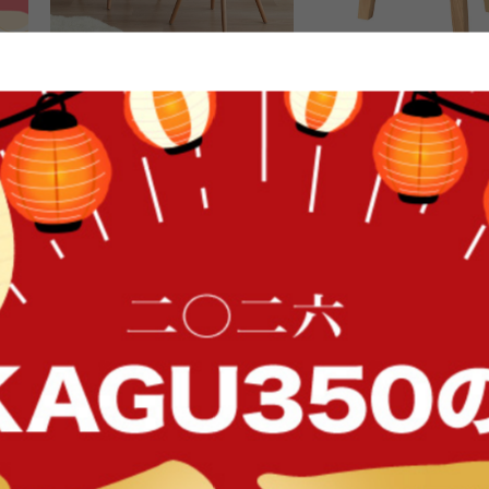
EAMES-DSW シェルチェア
【幅36cm】Bambi 木製
ツール
送料無料
オススメ
送料無料
完成品
¥11,950
49
件
¥4,999
在庫：△
FFク
在庫：△
イン