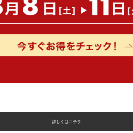
¥12,780
¥11,160
在庫：〇
在庫：〇
CYLINDER アクリルカバー付き円
CYLINDER アクリルカバ
筒ペンダントライト 引掛けシーリ
筒ペンダントライト ダク
ングタイプ
タイプ
送料無料
完成品
送料無料
完成品
¥11,880
¥11,880
在庫：△
在庫：△
詳しくはコチラ