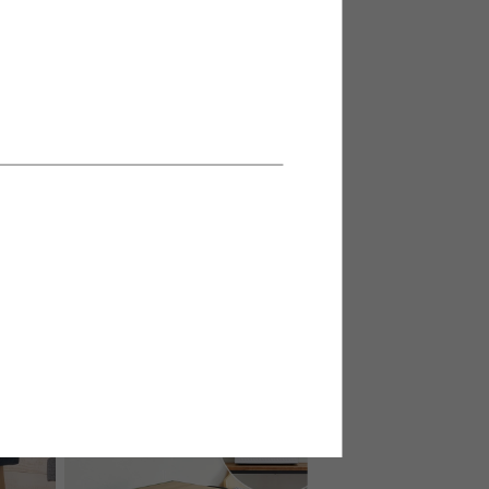
イト
【幅29.5cm】 Salar ブックスタン
ド
¥8,150
在庫：△