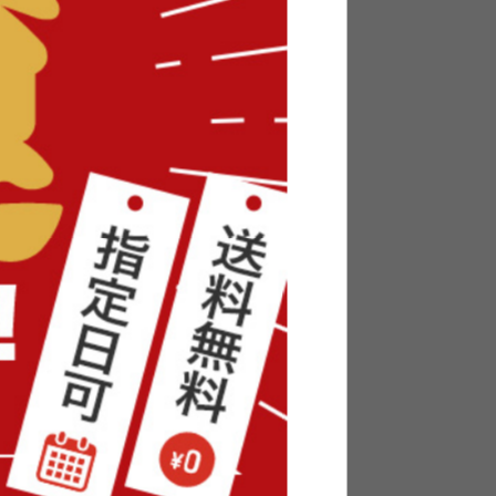
チホット
【20L】Ferma 多用途収納座れる
バケツ
完成品
¥3,430
在庫：△
カー
【幅30cm】Haga ストッカー
送料無料