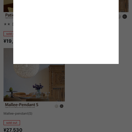
★★【在庫限り】Patio pendant lamp
Mallee-pendant(L)
sold out
sold out
¥19,250
¥39,680
Mallee-pendant(S)
sold out
¥27,530