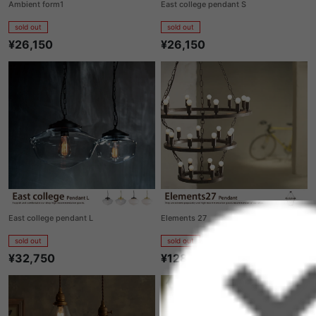
Ambient form1
East college pendant S
sold out
sold out
¥26,150
¥26,150
East college pendant L
Elements 27
sold out
sold out
¥32,750
¥128,450