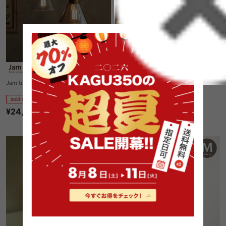
Jam trans Pendant Light
Stained glass-pendant Break
sold out
sold out
¥24,390
1
件
¥24,230