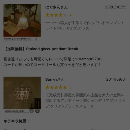
はぐさん
さん
2020/06/25
4
一つ一つ職人が手作りで作っているペンダント
ライト/色・タイプ:ガラス
【送料無料】Stained glass-pendant Break
画像通りとっても可愛くてレトロで満足です&amp;#9786;
コードが長いのでコードリールも買うべきだと思います！
Sari-ri
さん
2014/09/01
5
【完成品】部屋の雰囲気を上品な大人の空間を
演出するアンティーク調シャンデリア/色・タイ
プ:クリア&ブラックスモーク
キラキラ綺麗！