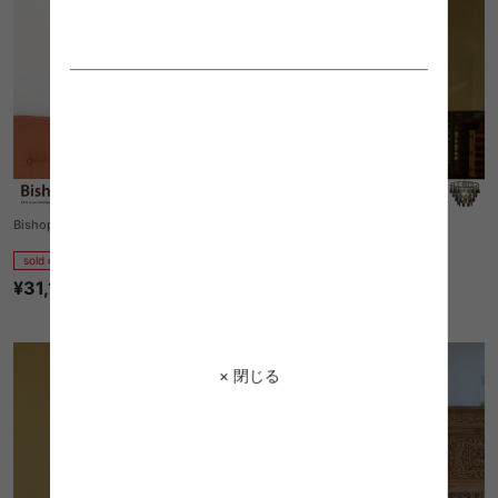
Bishop-pendant(L)(白熱球付属)
Gala pendant lamp
sold out
sold out
¥31,100
1
件
¥23,100
× 閉じる