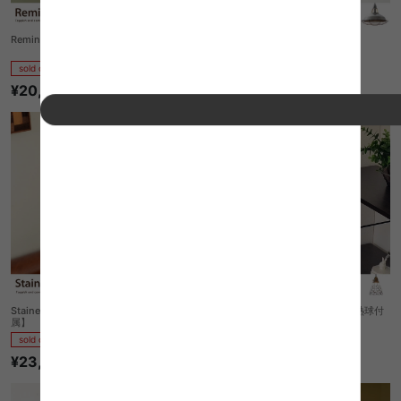
Remington Pendant Light
Jeil-pendant(M)メタル
sold out
sold out
¥20,980
¥23,130
Stained glass pendant Helm【白熱球付
Stained glass pendant Dots【白熱球付
属】
属】
sold out
sold out
¥23,130
¥24,230