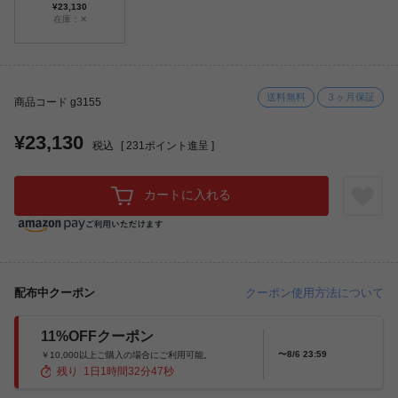
¥23,130
在庫：✕
送料無料
３ヶ月保証
商品コード g3155
¥23,130
税込
[
231
ポイント進呈 ]
カートに入れる
配布中クーポン
クーポン使用方法について
11%OFFクーポン
〜8/6 23:59
￥10,000以上ご購入の場合にご利用可能。
残り
1
日
1
時間
32
分
46
秒