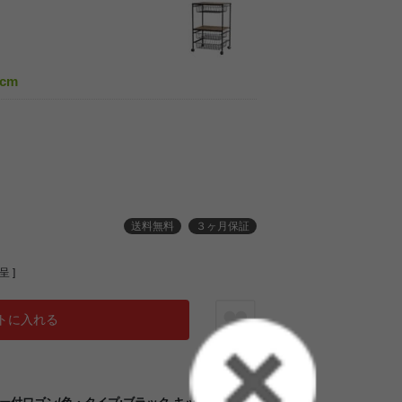
cm
送料無料
３ヶ月保証
 ]
トに入れる