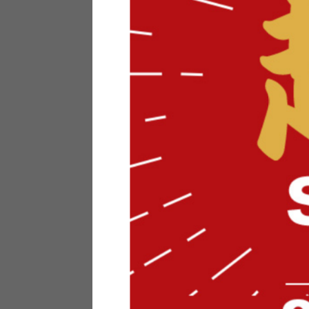
テリアにお悩みの法人のお客
ポイントシステムとは
特定商取引法について
メーカー様へのご案内
メディアへのリース
サイトマップ
お役立ち情報
どうする？不要家具！
家具お部屋に入る？
コーデテクニック
インテリア用語辞典
素材用語辞典
営業日カレンダー
2026年 8月
日
月
火
水
木
金
土