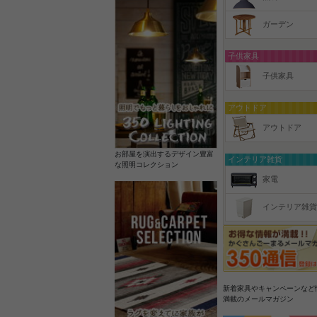
ガーデン
子供家具
子供家具
アウトドア
アウトドア
お部屋を演出するデザイン豊富
インテリア雑貨
な照明コレクション
家電
インテリア雑貨
新着家具やキャンペーンなど
満載のメールマガジン