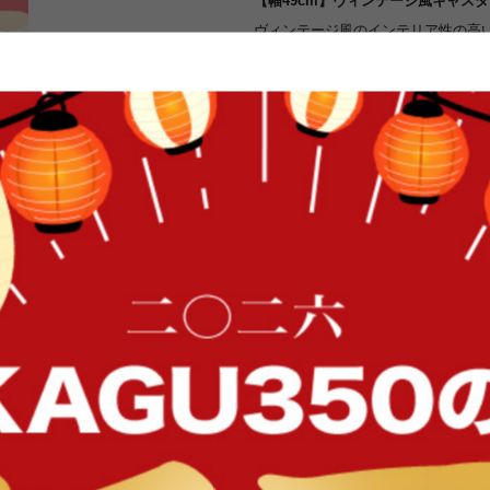
【幅49cm】ヴィンテージ風キャスタ
ヴィンテージ風のインテリア性の高い
ンパクトサイズでちょっとした隙間
が付いているので収納したまま移動
ているので固定することもできます
ッシュカゴで収納力も抜群です。キ
ことも出来ますし、作業スペースに
す。
FFク
インテリア性の高いヴィンテージ風ワゴ
オイル塗装された天然木のパイン無垢材の棚板とブラックカラ
スター付ワゴンです。インテリア性が高いのでキッチンだけで
もgood！使い込むほどに味わい深くなるお洒落アイテムです。
イン