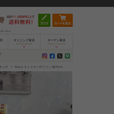
お問い合わせ
明
ダイニング家具
ガーデン家具
Dining Furniture
Garden Furniture
ド
ラック
Maica キャスター付ワゴン 幅49cm