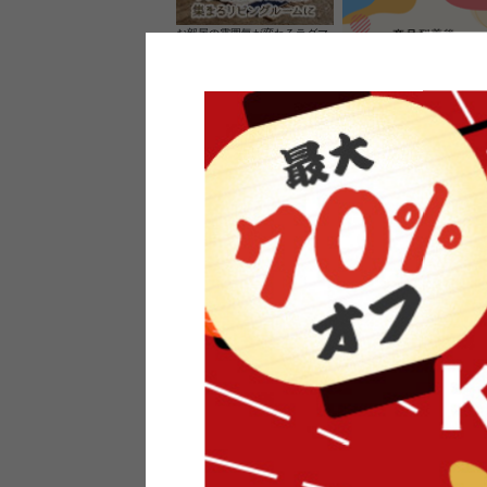
お部屋の雰囲気が変わるラグマ
ット＆カーペット
家具のレビューを書くと10%O
ーポンプレゼント
素材の良さを活かしたウッドソ
ケットのペンダントライト
インフォメーション
よくあるご質問
送料・お支払い
オフィスやモデルハウスなど
返品・交換