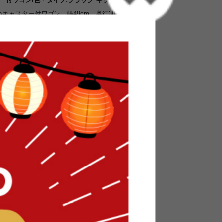
ー付ワゴン/色・タイプ:ブラック キッチン収納
キャスター付ワゴン。幅49cm、奥行38cmのコ
を利用して置くことができます。またキャスター
するのも簡単。キャスターにはストッパーが付い
。オープン棚と上下合わせて3段の引き出し式のメ
ッチンに置いて食材のストックラックとして使う
置いて工具や材料などを収納するのにも活躍しま
ン
ーのスチールフレームがクールな印象のキャ
なくリビングやワーキングスペースに置いて