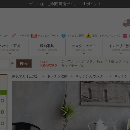
0
ゲスト
様
ご利用可能ポイント
ポイント
ての方へ
マイページ
ショッピングガイド
よくあるご質問
返品・キャンセルについて
ベッド・家具
収納家具
デスク・チェア
インテリア照
Bed & Bedding
Storage Furniture
Desk & Chair
Interior Lighting
テーブル
ラック
ソファ
椅子
ゴミ箱
ラグ
ベッ
円
サイドテーブル
家具350【公式】
キッチン収納
キッチンカウンター
キッチン 