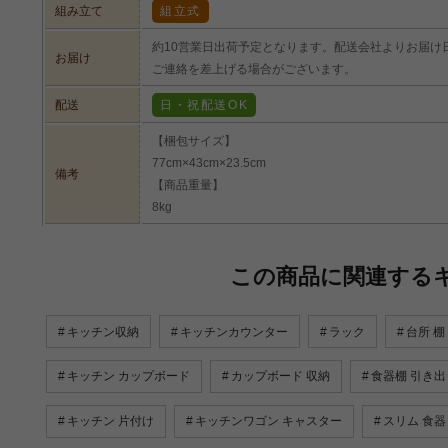
組み立て
組立式
約10営業日出荷予定となります。配送会社よりお届け
お届け
ご連絡を差上げる場合がございます。
配送
日・祝配送OK
【梱包サイズ】
77cm×43cm×23.5cm
備考
【商品重量】
8kg
この商品に関連する
キッチン収納
キッチンカウンター
ラック
台所 棚
キッチン カップボード
カップボード 収納
食器棚 引き出
キッチン 片付け
キッチンワゴン キャスター
スリム 食器