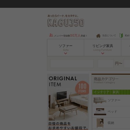
50万人
当店について
初め
メンバー登録数
突破！
ソファー
リビング家具
Sofa
Living Furniture
円〜
インテリア・家具
ソファー
ベッド
収納