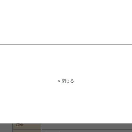
ム
オイル塗
ヴィンテ
スチール製のフレーム＆メッシュカゴはブラックカ
STAFF VOICE
スタッフ
ラーの粉体塗装仕上げ。ツヤが無いのがカッコいい
棚板はパイン材の無垢板にオイル塗装
です。
ジ感があり、ほど良く使い古された感
れる素材で、家具だけでなく床材や壁
に味わい深くなりますよ!お洒落なデザ
てもオシャレです。
商品コード
g28365
× 閉じる
商品名
Maica キャスター付ワゴン 幅49cm
サイズ詳細
幅49cm×奥行38cm×高さ75cm
サイズ
耐荷重 10kg
棚板:パイン無垢(オイル塗装)
材質
フレーム:スチール(粉体塗装)
脚部