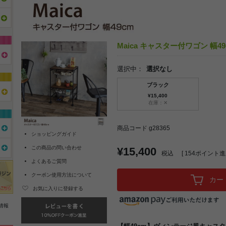
Maica キャスター付ワゴン 幅49
選択中：
選択なし
ブラック
¥15,400
在庫：✕
商品コード g28365
ショッピングガイド
この商品の問い合わせ
¥15,400
税込
[
154
ポイント進呈
よくあるご質問
クーポン使用方法について
カー
お気に入りに登録する
情報