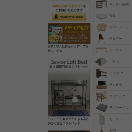
キッチン収納
寝具
カバーシーツ
チェアー
家具350の受賞歴やメディア実
テーブル
績をご紹介
こたつ
PCデスク
テレビ台
ダイニング
ラグカーペット
カーテン
ベッド下を有効活用できる高さ
調節可能なロフトベッド
照明