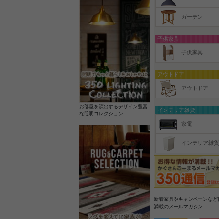
ガーデン
子供家具
子供家具
アウトドア
アウトドア
お部屋を演出するデザイン豊富
インテリア雑貨
な照明コレクション
家電
インテリア雑貨
新着家具やキャンペーンなど
満載のメールマガジン