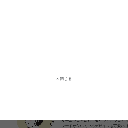
もっと見る
× 閉じる
STAFF VOICE
スタッフ
とにかく肌ざわりが抜群です!優しく包
ルームウェアにピッタリです。ウェア
フードが付いているデザインも可愛い!