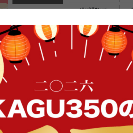
フラッグ柄オレンジ
フ
¥5,380
在庫：✕
商品コード g26460
¥5,380
税込
[
54
ポイント進呈 ]
FFク
カー
15色から選べるマイクロファイバー
ッド&グレー
寒い季節、布団から出るのがつらい
非使っていただきたいマイクロファ
動きやすいです。お風呂上がりに体
のであたたかい空気を逃がしません
ので乾燥した冬のあのバチバチを軽減
イン