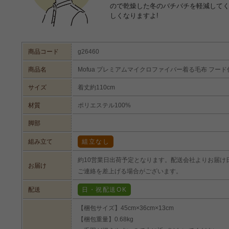
ので乾燥した冬のバチバチを軽減して
しくなりますよ!
商品コード
g26460
商品名
Mofua プレミアムマイクロファイバー着る毛布 フード
サイズ
着丈約110cm
材質
ポリエステル100%
脚部
組み立て
組立なし
約10営業日出荷予定となります。配送会社よりお届け
お届け
ご連絡を差上げる場合がございます。
配送
日・祝配送OK
【梱包サイズ】45cm×36cm×13cm
【梱包重量】0.68kg