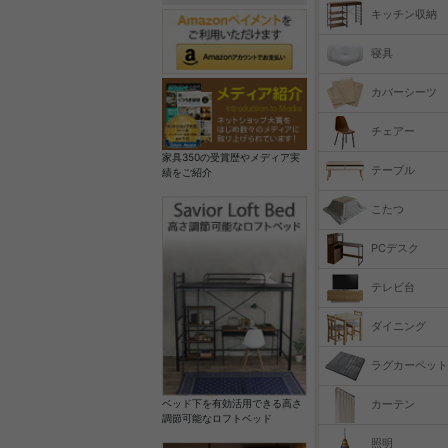
キッチン収納
寝具
カバーシーツ
チェアー
家具350の受賞歴やメディア実
テーブル
績をご紹介
こたつ
PCデスク
テレビ台
ダイニング
ラグカーペット
カーテン
ベッド下を有効活用できる高さ
調節可能なロフトベッド
照明