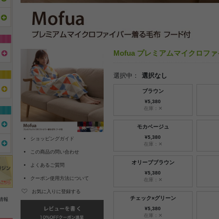
Mofua プレミアムマイクロフ
選択中：
選択なし
ブラウン
¥5,380
在庫：✕
モカベージュ
¥5,380
ショッピングガイド
在庫：✕
この商品の問い合わせ
オリーブブラウン
よくあるご質問
¥5,380
クーポン使用方法について
在庫：✕
お気に入りに登録する
チェック×グリーン
情報
¥5,380
在庫：✕