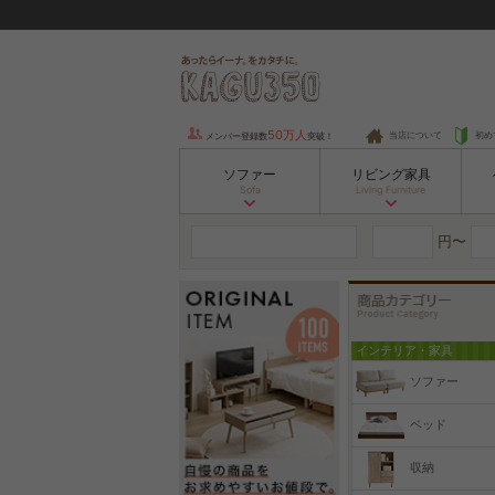
50万人
当店について
初め
メンバー登録数
突破！
ソファー
リビング家具
Sofa
Living Furniture
円〜
インテリア・家具
ソファー
ベッド
収納