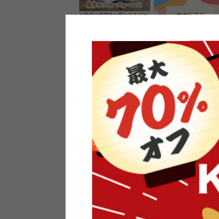
お部屋の雰囲気が変わるラグマ
ット＆カーペット
家具のレビューを書くと10%O
ーポンプレゼント
素材の良さを活かしたウッドソ
ケットのペンダントライト
インフォメーション
よくあるご質問
送料・お支払い
オフィスやモデルハウスなど
返品・交換