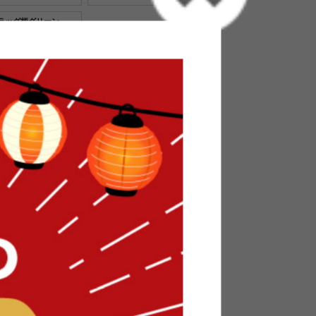
ラッグ柄グリーン
¥5,380
在庫：✕
送料別
３ヶ月保証
トに入れる
ルームウェア/色・タイプ:ブラウン&ネイビー&レ
、ストーブから離れるのがつらい、という人に是
イバー素材のルームウェアです。サッと羽織れて
を冷やさないためにもおススメ!繊維の密度が高い
。また静電気の発生を抑える加工が施されている
してくれます。お色は15色から選べます。北放