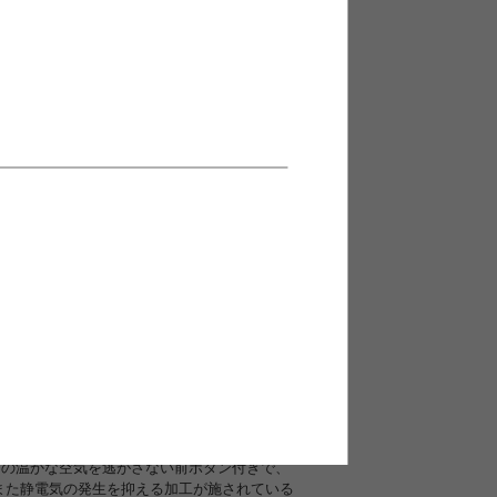
おすすめポイント
まれている感じで軽くてあたたか〜寒い季節の
内の温かな空気を逃がさない前ボタン付きで、
また静電気の発生を抑える加工が施されている