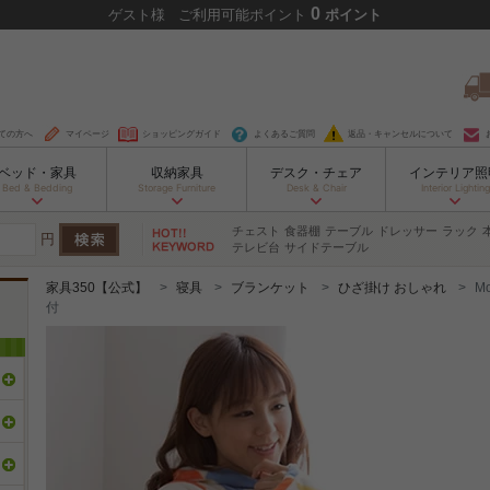
0
ゲスト
様
ご利用可能ポイント
ポイント
ての方へ
マイページ
ショッピングガイド
よくあるご質問
返品・キャンセルについて
ベッド・家具
収納家具
デスク・チェア
インテリア照
Bed & Bedding
Storage Furniture
Desk & Chair
Interior Lighting
チェスト
食器棚
テーブル
ドレッサー
ラック
円
テレビ台
サイドテーブル
家具350【公式】
寝具
ブランケット
ひざ掛け おしゃれ
M
付