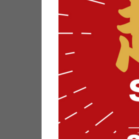
テリアにお悩みの法人のお客
ポイントシステムとは
特定商取引法について
メーカー様へのご案内
メディアへのリース
サイトマップ
お役立ち情報
どうする？不要家具！
家具お部屋に入る？
コーデテクニック
インテリア用語辞典
素材用語辞典
営業日カレンダー
2026年 8月
日
月
火
水
木
金
土