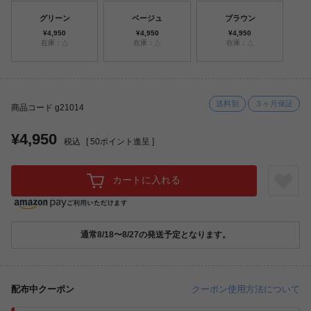
グリーン
ベージュ
ブラウン
¥4,950
¥4,950
¥4,950
在庫：△
在庫：△
在庫：△
送料別
３ヶ月保証
商品コード g21014
¥4,950
税込
[
50
ポイント進呈 ]
カートに入れる
通常8/18〜8/27の発送予定となります。
配布中クーポン
クーポン使用方法について