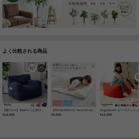
よく比較される商品
【幅71cm】Mashu 1人掛けビーズソファ
【60cmx180cm】Neochill sarasara リバーシブルごろ寝マット
¥14,999
¥5,000
¥12,530