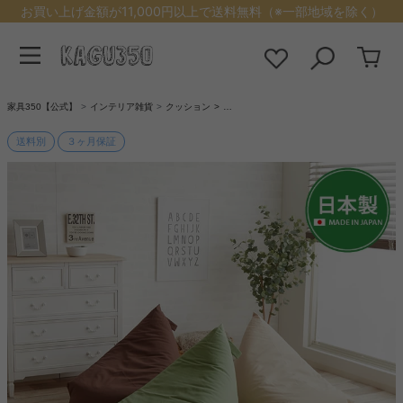
お買い上げ金額が11,000円以上で送料無料（※一部地域を除く）
家具350【公式】
インテリア雑貨
クッション
…
送料別
３ヶ月保証