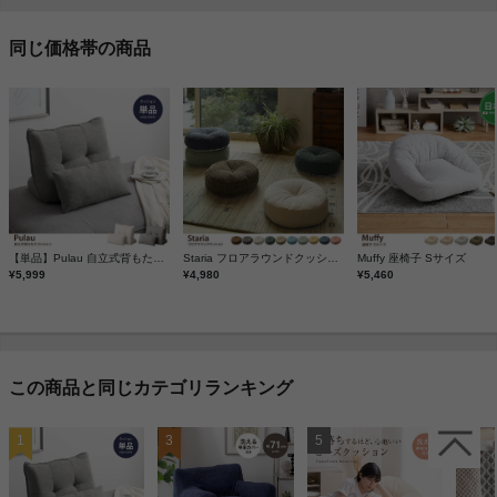
同じ価格帯の商品
【単品】Pulau 自立式背もたれクッション
Staria フロアラウンドクッション
Muffy 座椅子 Sサイズ
¥5,999
¥4,980
¥5,460
この商品と同じカテゴリランキング