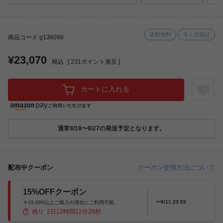
送料無料
３ヶ月保証
商品コード g136098
¥23,070
税込
[
231
ポイント進呈 ]
カートに入れる
通常8/18〜8/27の発送予定となります。
配布中クーポン
クーポン使用方法について
15%OFFクーポン
〜8/11 23:59
￥15,000以上ご購入の場合にご利用可能。
残り
2
日
12
時間
22
分
27
秒