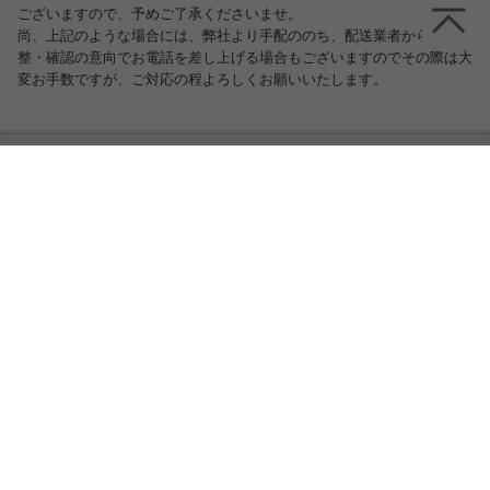
ございますので、予めご了承くださいませ。
尚、上記のような場合には、弊社より手配ののち、配送業者から日程調
整・確認の意向でお電話を差し上げる場合もございますのでその際は大
変お手数ですが、ご対応の程よろしくお願いいたします。
この商品に関連するキーワード
ラグ・カーペット
フロアマット
シャギー ラグ
い草ラグ
ラグ グレー
ラグマット ブラウン
玄関マット 一人暮らし
キッチンマット かわいい
ラグマット グリーン
フロアタイル
ベッド 足元
和室 カーペット