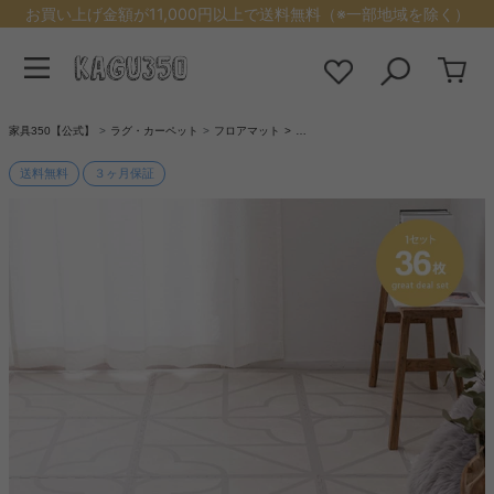
お買い上げ金額が11,000円以上で送料無料（※一部地域を除く）
家具350【公式】
ラグ・カーペット
フロアマット
…
送料無料
３ヶ月保証