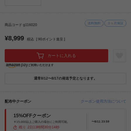
送料無料
３ヶ月保証
商品コード g116020
¥8,999
税込
[
90
ポイント進呈 ]
カートに入れる
通常8/12〜8/17の発送予定となります。
配布中クーポン
クーポン使用方法について
15%OFFクーポン
〜8/11 23:59
￥15,000以上ご購入の場合にご利用可能。
残り
2
日
13
時間
30
分
13
秒