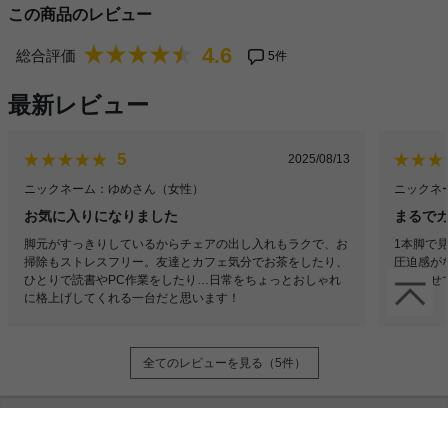
この商品のレビュー
4.6
総合評価
5件
最新レビュー
5
2025/08/13
ニックネーム：ゆめさん
（女性）
ニックネー
お気に入りになりました
まるで
脚元がすっきりしているからチェアの出し入れもラクで、お
1本脚で
掃除もストレスフリー。友達とカフェ気分でお茶をしたり、
圧迫感が
ひとりで読書やPC作業をしたり…日常をちょっとおしゃれ
み合わせ
に格上げしてくれる一台だと思います！
全てのレビューを見る（5件）
スタッフおすすめポイント