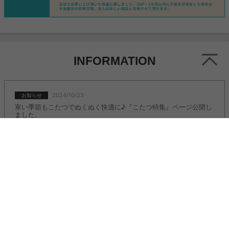
INFORMATION
2024/10/23
お知らせ
寒い季節もこたつでぬくぬく快適に♪『こたつ特集』ページ公開し
ました。
2024/10/23
お知らせ
もうすぐクリスマスの季節！『クリスマスコレクション2024』ペ
ージ公開しました。
2022/11/08
お知らせ
人気のＬ字デスク『Fine(ファイン)』に新カラー追加しました。
2022/11/08
お知らせ
2人掛けソファ『Moss(モス)』に新カラー追加しました。