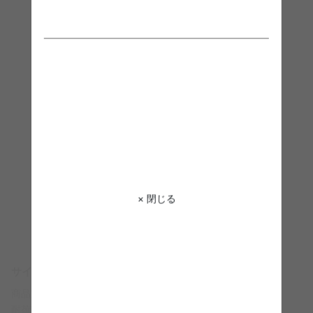
× 閉じる
サイズ説明
商品重量 約20.3kg
耐荷重 ガラス棚板：約5kg