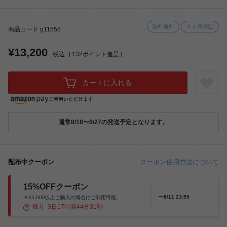
送料無料
３ヶ月保証
商品コード g11555
¥13,200
税込
[
132
ポイント進呈 ]
カートに入れる
通常8/18〜8/27の発送予定となります。
配布中クーポン
クーポン使用方法について
15%OFFクーポン
〜8/11 23:59
￥15,000以上ご購入の場合にご利用可能。
残り
3
日
17
時間
44
分
30
秒