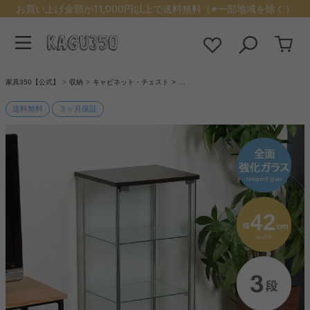
お買い上げ金額が11,000円以上で送料無料（※一部地域を除く）
家具350【公式】
収納
キャビネット・チェスト
…
送料無料
３ヶ月保証