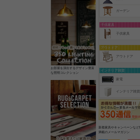
ガーデン
子供家具
子供家具
アウトドア
アウトドア
お部屋を演出するデザイン豊富
インテリア雑貨
な照明コレクション
家電
インテリア雑貨
新着家具やキャンペーンなど
満載のメールマガジン