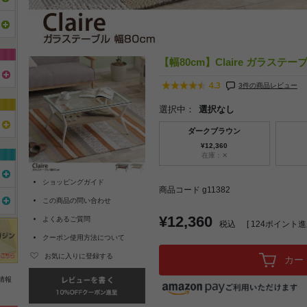
【幅80cm】Claire ガラステー
4.3
3件の商品レビュー
選択中：
選択なし
ダークブラウン
¥12,360
在庫：✕
ショッピングガイド
商品コード g11382
この商品の問い合わせ
¥12,360
よくあるご質問
税込
[
124
ポイント進呈
クーポン使用方法について
お気に入りに登録する
カー
情報