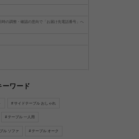
日時の調整・確認の意向で「お届け先電話番号」へ
キーワード
ト
サイドテーブル おしゃれ
テーブル 一人用
ブル ソファ
テーブル オーク