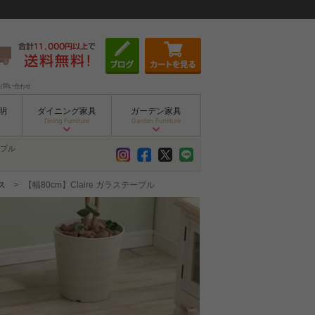
お問い合わせ
明
ダイニング家具
ガーデン家具
Dining Furniture
Garden Furniture
ブル
ス
【幅80cm】Claire ガラステーブル