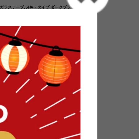
ガラステーブル/色・タイプ:ダークブラウン&ナ
製のフレーム&美しい木目プリントの棚板の組み
laire』ガラステーブル(幅80cm)です。ガラス
置ける収納スペースがあり使い勝手バツグン!ディ
ただけるので、お気に入りの小物や雑貨を飾って
すよ♪シンプルなフォルムでお部屋に圧迫感を与え
お使いいただけるガラステーブルです。