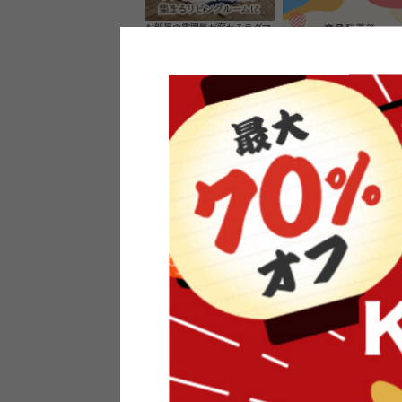
お部屋の雰囲気が変わるラグマ
ット＆カーペット
家具のレビューを書くと10%O
ーポンプレゼント
素材の良さを活かしたウッドソ
ケットのペンダントライト
インフォメーション
よくあるご質問
送料・お支払い
オフィスやモデルハウスなど
返品・交換