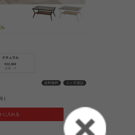
ブル
ナチュラル
¥12,360
在庫：✕
送料無料
３ヶ月保証
 ]
トに入れる