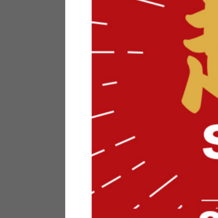
テリアにお悩みの法人のお客
ポイントシステムとは
特定商取引法について
メーカー様へのご案内
メディアへのリース
サイトマップ
お役立ち情報
どうする？不要家具！
家具お部屋に入る？
コーデテクニック
インテリア用語辞典
素材用語辞典
営業日カレンダー
2026年 8月
日
月
火
水
木
金
土