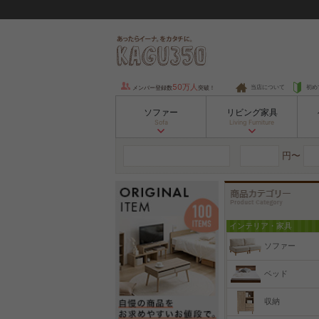
50万人
当店について
初め
メンバー登録数
突破！
ソファー
リビング家具
Sofa
Living Furniture
円〜
インテリア・家具
ソファー
ベッド
収納