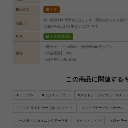
組み立て
組立式
約10営業日出荷予定となります。配送会社よりお届け
お届け
ご連絡を差上げる場合がございます。
配送
日・祝配送OK
【梱包サイズ】幅89cm×奥行56cm×高さ12cm
備考
【商品重量】15kg
【耐荷重】天板:20kg
この商品に関連する
テーブル
ガラステーブル
サイドテーブル ウォールナッ
ベッド サイド テーブル コンパクト
サイドテーブル スチール
一人暮らし ダイニングテーブル
ベッド サイド
ロー テー