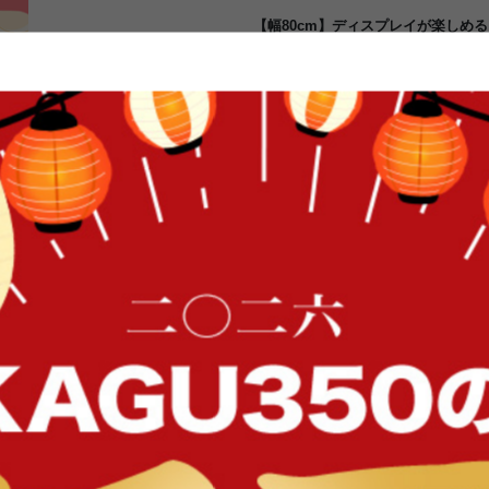
【幅80cm】ディスプレイが楽しめる
チュラル
透明感のあるガラス天板とスチール
合わせがスタイリッシュなデザインの『C
天板の下には雑誌やリモコンなどが
スプレイテーブルとしてもお使いい
自分だけのディスプレイが楽しめま
ないサイズ感。一人暮らしの方でも
FFク
イン