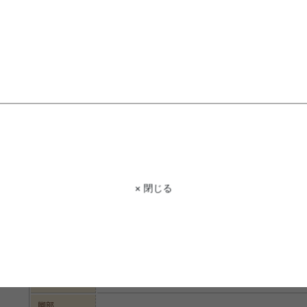
STAFF VOICE
スタッフ
お気に入りの小物や雑貨をディスプレ
ラス天板下には、高さ16cmの収納ス
きて、お気に入りの小物や雑貨などを
替えたり、季節ごとに入れ替えたりと自
商品コード
g11382
× 閉じる
商品名
【幅80cm】Claire ガラステーブル
サイズ
幅80cm×奥行52cm×高さ38cm
天板:8mm強化ガラス
材質
棚板:プリント紙化粧繊維板
フレーム:スチール
脚部