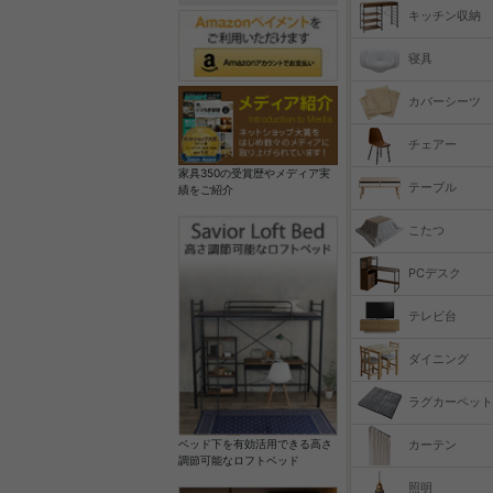
キッチン収納
寝具
カバーシーツ
チェアー
家具350の受賞歴やメディア実
テーブル
績をご紹介
こたつ
PCデスク
テレビ台
ダイニング
ラグカーペット
カーテン
ベッド下を有効活用できる高さ
調節可能なロフトベッド
照明