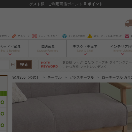
0
ゲスト
様
ご利用可能ポイント
ポイント
ての方へ
マイページ
ショッピングガイド
よくあるご質問
返品・キャンセルについて
ベッド・家具
収納家具
デスク・チェア
インテリア照
Bed & Bedding
Storage Furniture
Desk & Chair
Interior Lighting
食器棚
ラック
こたつ
テーブル
ダイニングテー
円
こたつ布団
マットレス
デスク
家具350【公式】
テーブル
ガラステーブル
ローテーブル ガラ