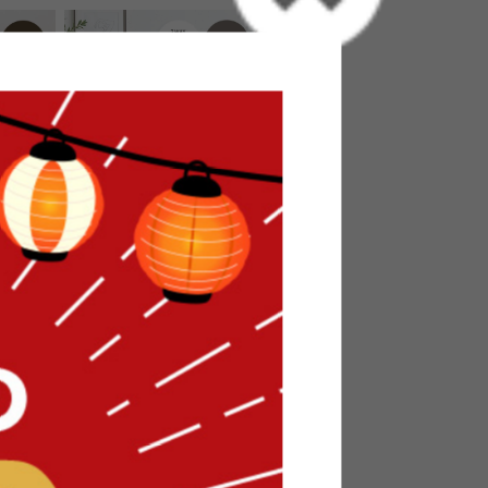
【2点セット】Ally 2人掛けベロア
ソファ+オットマン
送料無料
2
件
6
件
クーポン利用で
¥33,148
¥38,998→
在庫：△