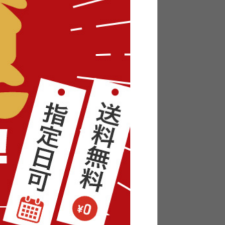
ソファ
【セミダブル】ロール式すのこマ
ット
¥8,590
在庫：〇
5
件