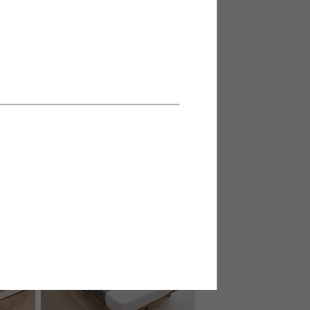
ド(リバ
【ダブル】収納付きベッド(リバー
シブルマットレス付き)
送料無料
NEW
クーポン利用で
¥68,000
¥80,000→
在庫：〇