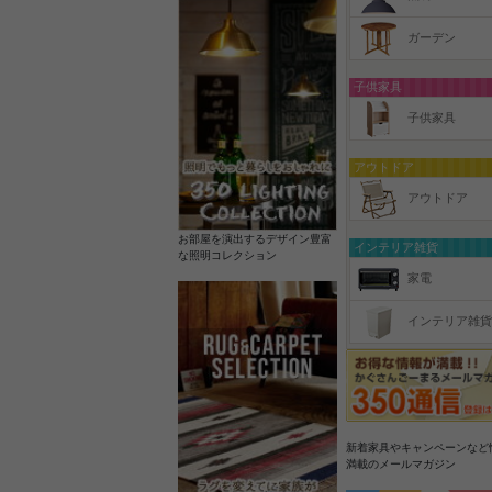
ガーデン
子供家具
子供家具
アウトドア
アウトドア
お部屋を演出するデザイン豊富
インテリア雑貨
な照明コレクション
家電
インテリア雑貨
新着家具やキャンペーンなど
満載のメールマガジン