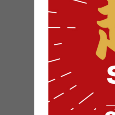
テリアにお悩みの法人のお客
ポイントシステムとは
特定商取引法について
メーカー様へのご案内
メディアへのリース
サイトマップ
お役立ち情報
どうする？不要家具！
家具お部屋に入る？
コーデテクニック
インテリア用語辞典
素材用語辞典
営業日カレンダー
2026年 8月
日
月
火
水
木
金
土