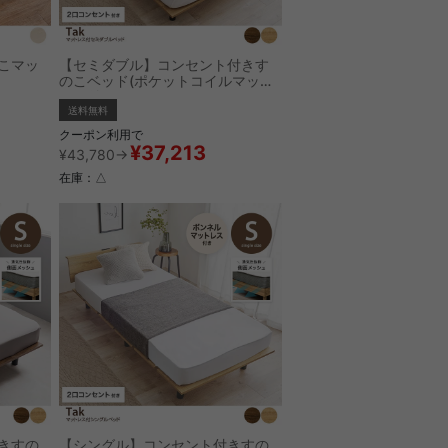
こマッ
【セミダブル】コンセント付きす
のこベッド(ポケットコイルマット
レス付き)
送料無料
クーポン利用で
¥37,213
¥43,780→
在庫：△
きすの
【シングル】コンセント付きすの