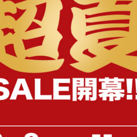
様へ
【3点セット】Sommet 2人掛けカ
【単品】Legeno 1人掛け
ウチソファ2脚+オットマン
送料無料
送料無料
4
件
クーポン利用で
クーポン利用で
¥65,447
¥13,599
¥76,997→
¥15,999→
在庫：△
在庫：△