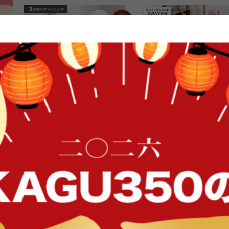
FFク
【幅174cm】リクライニングソフ
【幅155cm】フロアソファ
ァベッド
送料無料
送料無料
1
件
クーポン利用で
クーポン利用で
¥27,199
¥15,299
¥31,999→
¥17,999→
在庫：△
在庫：△
イン