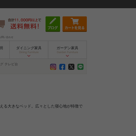
お問い合わせ
明
ダイニング家具
ガーデン家具
Dining Furniture
Garden Furniture
グ
テレビ台
使える大きなベッド。広々とした寝心地が特徴で