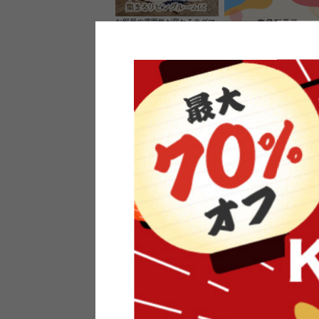
お部屋の雰囲気が変わるラグマ
ット＆カーペット
家具のレビューを書くと10%O
ーポンプレゼント
素材の良さを活かしたウッドソ
ケットのペンダントライト
インフォメーション
よくあるご質問
送料・お支払い
オフィスやモデルハウスなど
返品・交換