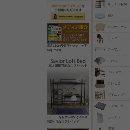
キッチン収納
寝具
カバーシーツ
チェアー
家具350の受賞歴やメディア実
テーブル
績をご紹介
こたつ
PCデスク
テレビ台
ダイニング
ラグカーペット
カーテン
ベッド下を有効活用できる高さ
調節可能なロフトベッド
照明