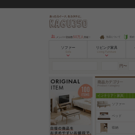
50万人
当店について
初め
メンバー登録数
突破！
ソファー
リビング家具
Sofa
Living Furniture
円〜
インテリア・家具
ソファー
ベッド
収納