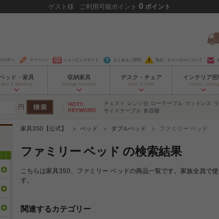
0
ゲスト
様
ご利用可能ポイント
ポイント
ての方へ
マイページ
ショッピングガイド
よくあるご質問
返品・キャンセルについて
ベッド・家具
収納家具
デスク・チェア
インテリア照
Bed & Bedding
Storage Furniture
Desk & Chair
Interior Lighting
チェスト
レンジ台
ローテーブル
マットレス
ラ
円
サイドテーブル
食器棚
家具350【公式】
ベッド
ダブルベッド
ファミリー ベッド
ファミリー ベッド の検索結果
こちらは家具350、ファミリー ベッドの商品一覧です。家族全員で
す。
関連するカテゴリー