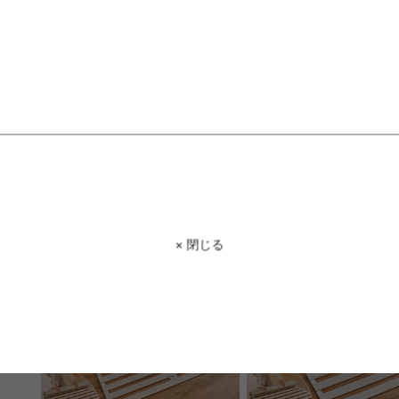
【単品】Legeno コーナーソファ
【クイーン】収納付きベッ
ーシブルマットレス付き)
送料無料
送料無料
NEW
クーポン利用で
5
件
¥83,682
¥98,450→
クーポン利用で
¥17,849
¥20,999→
在庫：〇
在庫：△
× 閉じる