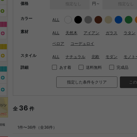
価格
円～
カラー
ALL
素材
ALL
天然木
アイアン
ガラス
ラタン
ベロア
コーデュロイ
スタイル
ALL
ナチュラル
北欧
モダン
モノト
詳細
あす着
送料無料
完成品
指定した条件をクリア
この
36
全
件
情報
1件〜36件（全36件）