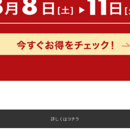
【セミシングル】ロール式すのこ
【セミダブル】Tak コン
マット
きすのこベッド
完成品
送料無料
¥5,970
クーポン利用で
¥22,210
¥26,130→
在庫：〇
在庫：△
詳しくはコチラ