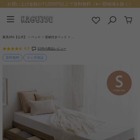
お買い上げ金額が11,000円以上で送料無料（※一部地域を除く）
家具350【公式】
ベッド
収納付きベッド
…
4.3
22件の商品レビュー
送料無料
３ヶ月保証