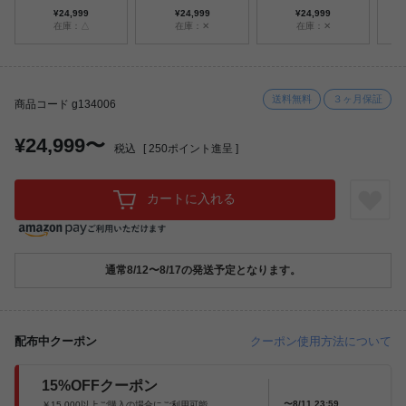
ト
¥24,999
¥24,999
¥24,999
付
在庫：△
在庫：✕
在庫：✕
送料無料
３ヶ月保証
商品コード g134006
¥24,999〜
税込
[
250
ポイント進呈 ]
カートに入れる
通常8/12〜8/17の発送予定となります。
配布中クーポン
クーポン使用方法について
15%OFFクーポン
〜8/11 23:59
￥15,000以上ご購入の場合にご利用可能。