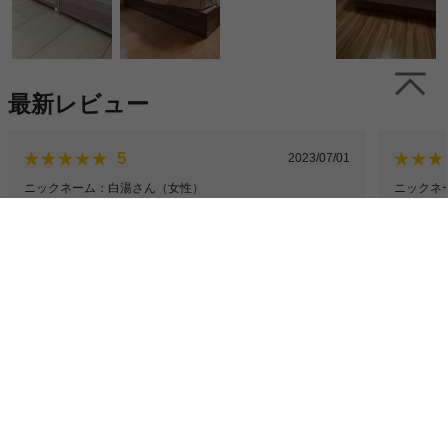
最新レビュー
5
2023/07/01
ニックネーム：白湯さん
（女性）
ニックネ
すごく良い！
収納力
引越しを機にマットレスごとベッドを買い替えたくて購入し
一人暮ら
ました。フレームの色味は写真の通り、落ち着いたブラウン
組み立て
でとても素敵でした。
完成後は
組み立ては女性2人で2〜3時間ほどかかりました。説明書通
6畳の部
りの組み立てでも一応問題はありませんでしたが、ネジを締
続きを見る
ありがと
めにくい箇所があったりと2人でも所々苦戦しました…笑
プラスドライバーのみで組み立てましたが、電気ドライバー
があった方が絶対楽だなと思った箇所があったので、電気ド
ライバー使用推奨です。
全てのレビューを見る（22件）
ただ、フレームの色味やヘッドレスの必要最低限なサイズ感
が個人的には大満足でしたのでOKです！
マットレスはコイル数が一番少ないのを選びましたが、それ