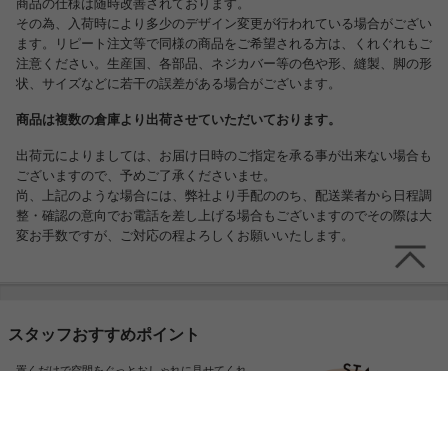
商品の仕様は随時改善されております。
その為、入荷時により多少のデザイン変更が行われている場合がござい
ます。リピート注文等で同様の商品をご希望される方は、くれぐれもご
注意ください。生産国、各部品、ネジカバー等の色や形、縫製、脚の形
状、サイズなどに若干の誤差がある場合がございます。
商品は複数の倉庫より出荷させていただいております。
出荷元によりましては、お届け日時のご指定を承る事が出来ない場合も
ございますので、予めご了承くださいませ。
尚、上記のような場合には、弊社より手配ののち、配送業者から日程調
整・確認の意向でお電話を差し上げる場合もございますのでその際は大
変お手数ですが、ご対応の程よろしくお願いいたします。
スタッフおすすめポイント
置くだけで空間をぐっとおしゃれに見せてくれ
るキャビネットが登場しました!木目調の温かみ
とシャープなアイアン脚の組み合わせが印象的
で、リビングや寝室に置くだけで空間に洗練さ