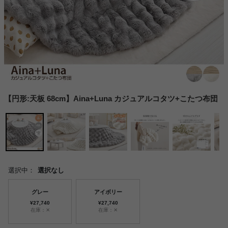
【円形:天板 68cm】Aina+Luna カジュアルコタツ+こたつ布団
選択中：
選択なし
グレー
アイボリー
¥27,740
¥27,740
在庫：✕
在庫：✕