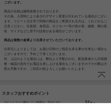
ございます。
商品の仕様は随時改善されております。
その為、入荷時により多少のデザイン変更が行われている場合がござい
ます。リピート注文等で同様の商品をご希望される方は、くれぐれもご
注意ください。生産国、各部品、ネジカバー等の色や形、縫製、脚の形
状、サイズなどに若干の誤差がある場合がございます。
商品は複数の倉庫より出荷させていただいております。
出荷元によりましては、お届け日時のご指定を承る事が出来ない場合も
ございますので、予めご了承くださいませ。
尚、上記のような場合には、弊社より手配ののち、配送業者から日程調
商品重量 【こたつテーブル】約12kg【こたつ布団】約4.5kg
整・確認の意向でお電話を差し上げる場合もございますのでその際は大
変お手数ですが、ご対応の程よろしくお願いいたします。
スタッフおすすめポイント
ラビットファー調のこたつ布団は、中わたがた
っぷり入っているため、ごろ寝するのにも心地