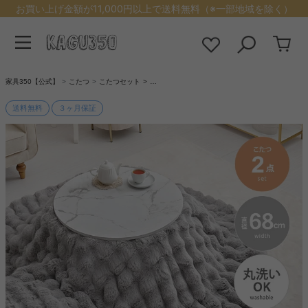
お買い上げ金額が11,000円以上で送料無料（※一部地域を除く）
家具350【公式】
こたつ
こたつセット
…
送料無料
３ヶ月保証