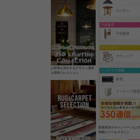
ガーデン
子供家具
子供家具
アウトドア
アウトドア
お部屋を演出するデザイン豊富
インテリア雑貨
な照明コレクション
家電
インテリア雑貨
新着家具やキャンペーンなど
満載のメールマガジン