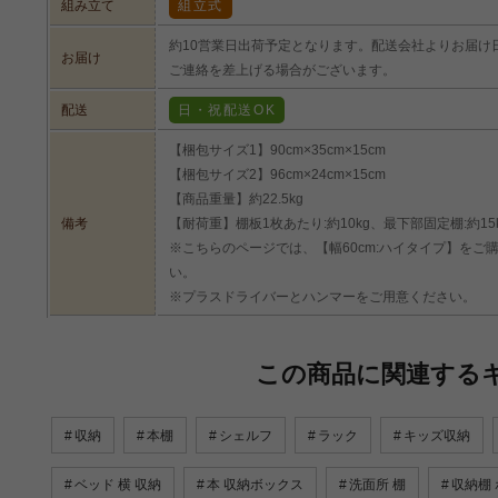
組み立て
組立式
約10営業日出荷予定となります。配送会社よりお届け
お届け
ご連絡を差上げる場合がございます。
配送
日・祝配送OK
【梱包サイズ1】90cm×35cm×15cm
【梱包サイズ2】96cm×24cm×15cm
【商品重量】約22.5kg
備考
【耐荷重】棚板1枚あたり:約10kg、最下部固定棚:約15
※こちらのページでは、【幅60cm:ハイタイプ】を
い。
※プラスドライバーとハンマーをご用意ください。
この商品に関連する
収納
本棚
シェルフ
ラック
キッズ収納
ベッド 横 収納
本 収納ボックス
洗面所 棚
収納棚