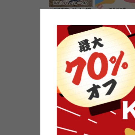
お部屋の雰囲気が変わるラグマ
ット＆カーペット
家具のレビューを書くと10%O
ーポンプレゼント
素材の良さを活かしたウッドソ
ケットのペンダントライト
インフォメーション
よくあるご質問
送料・お支払い
オフィスやモデルハウスなど
返品・交換