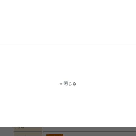
STAFF VOICE
スタッフ
インテリアに馴染むシンプルなデザイン
きが広くなっているので、散らかりが
す!また可動式の棚板は取り外しができ
イアウトが可能です!ハイタイプなので
♪
× 閉じる
商品コード
g78552
商品名
【幅60cm】Ranka 本棚 (ハイタイプ)
サイズ
幅60cm×奥行30cm×高さ175cm
材質
プリント紙化粧パーティクルボード
脚部