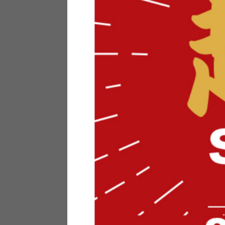
テリアにお悩みの法人のお客
ポイントシステムとは
特定商取引法について
メーカー様へのご案内
メディアへのリース
サイトマップ
お役立ち情報
どうする？不要家具！
家具お部屋に入る？
コーデテクニック
インテリア用語辞典
素材用語辞典
営業日カレンダー
2026年 8月
日
月
火
水
木
金
土