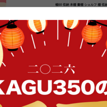
幅60 収納 本棚 書棚 シェルフ 棚 
ク 書籍 単行本 コミック 大容量 ハ
棚の高さを1cm刻みで調節できる本棚
枚、下部は2枚付いており上部は60段
の高さに合わせて調節ができるので、
収納していただけます。さらに1番下
く日用品や小物などもすっきり収納
ラル、ホワイトの3色をご用意。お
ださい。
FFク
イン