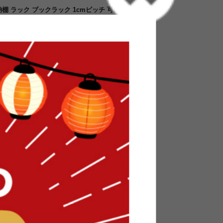
収納棚 ラック ブックラック 1cmピッチ 可動棚 ブッ
イタイプ 引き出し 子供部屋
『Ranka(ランカ)』。可動式の棚板は上部は3
階、下部は40段階で1cmピッチの調節が可能。本
1つの本棚で文庫版からA5版までひとまとめに
には引き出しが1杯付いているので、本だけでな
することが可能です。カラーはブラウン、ナチュ
部屋の雰囲気に合わせてお好きなカラーをお選びく