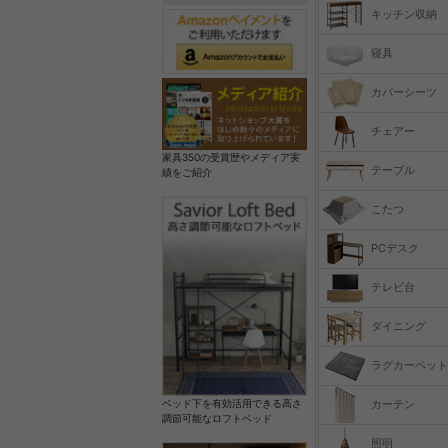
キッチン収納
寝具
カバーシーツ
チェアー
家具350の受賞歴やメディア実
テーブル
績をご紹介
こたつ
PCデスク
テレビ台
ダイニング
ラグカーペット
カーテン
ベッド下を有効活用できる高さ
調節可能なロフトベッド
照明