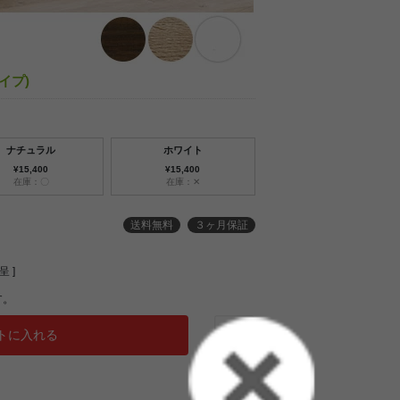
タイプ)
ナチュラル
ホワイト
¥15,400
¥15,400
在庫：〇
在庫：✕
送料無料
３ヶ月保証
 ]
す。
トに入れる