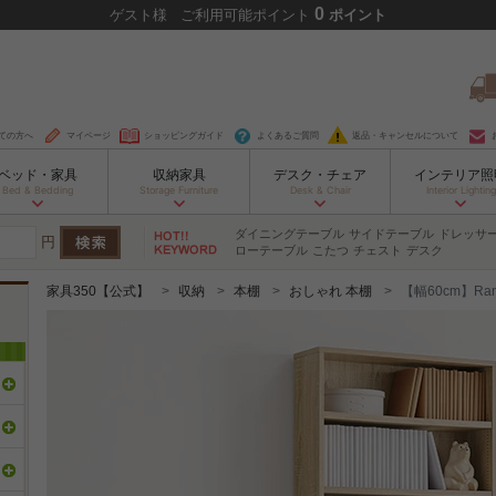
0
ゲスト
様
ご利用可能ポイント
ポイント
ての方へ
マイページ
ショッピングガイド
よくあるご質問
返品・キャンセルについて
ベッド・家具
収納家具
デスク・チェア
インテリア照
Bed & Bedding
Storage Furniture
Desk & Chair
Interior Lighting
ダイニングテーブル
サイドテーブル
ドレッサ
円
ローテーブル
こたつ
チェスト
デスク
家具350【公式】
収納
本棚
おしゃれ 本棚
【幅60cm】Ra