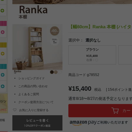
【幅60cm】Ranka 本棚 (ハイ
選択中：
選択なし
ブラウン
¥15,400
在庫：〇
商品コード g78552
ショッピングガイド
この商品の問い合わせ
¥15,400
税込
[
154
ポイント進呈
よくあるご質問
通常8/18〜8/27の発送予定となりま
クーポン使用方法について
カー
お気に入りに登録する
情報