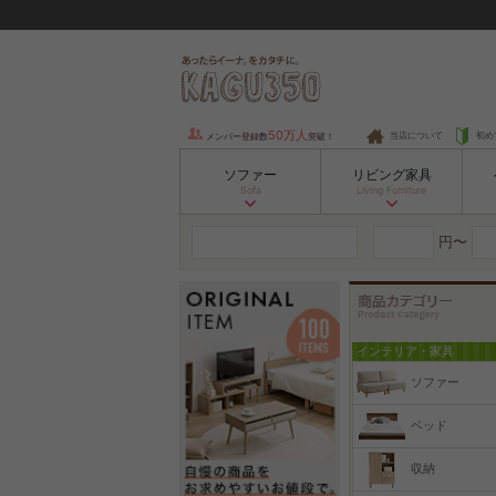
50万人
当店について
初め
メンバー登録数
突破！
ソファー
リビング家具
Sofa
Living Furniture
円〜
インテリア・家具
ソファー
ベッド
収納