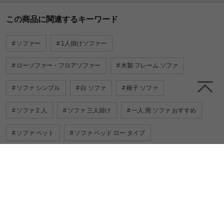
この商品に関連するキーワード
ソファー
1人掛けソファー
ローソファー・フロアソファー
木製 フレーム ソファ
ソファ シンプル
白 ソファ
椅子 ソファ
ソファ 2 人
ソファ 三人掛け
一人 用 ソファ おすすめ
ソファ ペット
ソファ ベッド ロー タイプ
1 人 暮らし ソファ
一緒に売れている人気商品