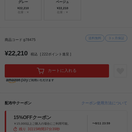
グレー
ベージュ
¥22,210
¥22,210
在庫：✕
在庫：✕
送料無料
３ヶ月保証
商品コード g78475
¥22,210
税込
[
222
ポイント進呈 ]
カートに入れる
配布中クーポン
クーポン使用方法について
15%OFFクーポン
〜8/11 23:59
￥15,000以上ご購入の場合にご利用可能。
残り
3
日
15
時間
37
分
37
秒