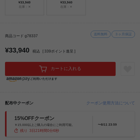
¥33,940
¥33,940
在庫：✕
在庫：✕
送料無料
３ヶ月保証
商品コード g78337
¥33,940
税込
[
339
ポイント進呈 ]
カートに入れる
配布中クーポン
クーポン使用方法について
15%OFFクーポン
〜8/11 23:59
￥15,000以上ご購入の場合にご利用可能。
残り
3
日
21
時間
0
分
4
秒