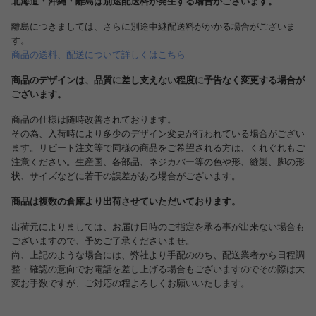
北海道・沖縄・離島は別途配送料が発生する場合がございます。
離島につきましては、さらに別途中継配送料がかかる場合がございま
す。
商品の送料、配送について詳しくはこちら
商品のデザインは、品質に差し支えない程度に予告なく変更する場合が
ございます。
商品の仕様は随時改善されております。
その為、入荷時により多少のデザイン変更が行われている場合がござい
ます。リピート注文等で同様の商品をご希望される方は、くれぐれもご
注意ください。生産国、各部品、ネジカバー等の色や形、縫製、脚の形
状、サイズなどに若干の誤差がある場合がございます。
商品は複数の倉庫より出荷させていただいております。
出荷元によりましては、お届け日時のご指定を承る事が出来ない場合も
ございますので、予めご了承くださいませ。
尚、上記のような場合には、弊社より手配ののち、配送業者から日程調
整・確認の意向でお電話を差し上げる場合もございますのでその際は大
変お手数ですが、ご対応の程よろしくお願いいたします。