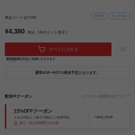
送料別
３ヶ月保証
商品コード g37360
¥4,380
税込
[
44
ポイント進呈 ]
カートに入れる
通常8/18〜8/27の発送予定となります。
配布中クーポン
クーポン使用方法について
15%OFFクーポン
〜8/11 23:59
￥15,000以上ご購入の場合にご利用可能。
残り
3
日
15
時間
20
分
59
秒