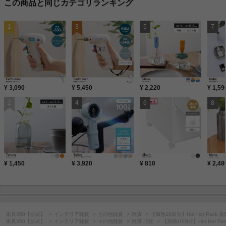
この商品と同じカテゴリランキング
¥ 3,090
¥ 5,450
¥ 2,220
¥ 1,59
¥ 1,450
¥ 3,920
¥ 810
¥ 2,48
家具350【公式】
インテリア雑貨
その他雑貨
雑貨
【加熱10回分】Hot Hot Pac
家具350【公式】
インテリア雑貨
その他雑貨
雑貨 北欧
【加熱10回分】Hot Hot 