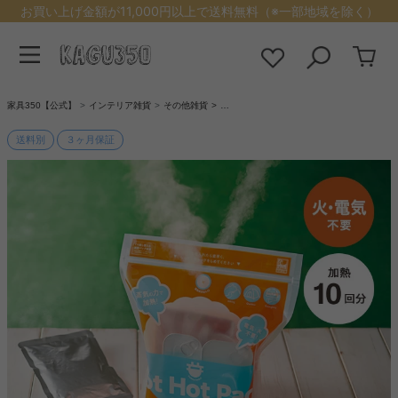
お買い上げ金額が11,000円以上で送料無料（※一部地域を除く）
家具350【公式】
インテリア雑貨
その他雑貨
…
送料別
３ヶ月保証