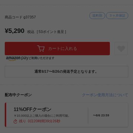
送料別
３ヶ月保証
商品コード g37357
¥5,290
税込
[
53
ポイント進呈 ]
カートに入れる
通常8/17〜8/26の発送予定となります。
配布中クーポン
クーポン使用方法について
11%OFFクーポン
〜8/6 23:59
￥10,000以上ご購入の場合にご利用可能。
残り
0
日
20
時間
39
分
25
秒