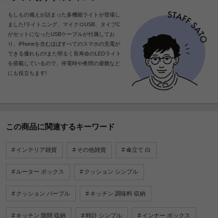
もしもの備えが詰まった多機能ライトが登場し
ました!ライトニング、マイクロUSB、タイプC
がセットになったUSBケーブルが付属してお
り、iPhoneを含むほぼすべてのスマホの充電が
できる優れもの!また明るく長寿命のLEDライト
を搭載しているので、停電時や夜間の避難など
にも役立ちます!
この商品に関連するキーワード
インテリア雑貨
その他雑貨
傘立て 白
ルーター ボックス
クッション シンプル
クッション パープル
キッチン 調味料 収納
キッチン 隙間 収納
時計 シンプル
インナー ボックス