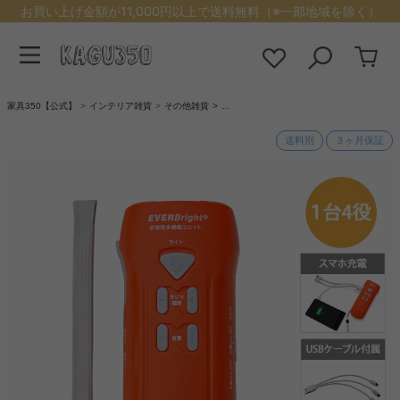
お買い上げ金額が11,000円以上で送料無料（※一部地域を除く）
家具350【公式】
インテリア雑貨
その他雑貨
…
送料別
３ヶ月保証