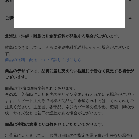
お届け・配送
ご購入前に必ずご確認ください
北海道・沖縄・離島は別途配送料が発生する場合がございます。
離島につきましては、さらに別途中継配送料がかかる場合がございま
す。
商品の送料、配送について詳しくはこちら
商品のデザインは、品質に差し支えない程度に予告なく変更する場合が
ございます。
商品の仕様は随時改善されております。
その為、入荷時により多少のデザイン変更が行われている場合がござい
ます。リピート注文等で同様の商品をご希望される方は、くれぐれもご
注意ください。生産国、各部品、ネジカバー等の色や形、縫製、脚の形
状、サイズなどに若干の誤差がある場合がございます。
商品は複数の倉庫より出荷させていただいております。
出荷元によりましては、お届け日時のご指定を承る事が出来ない場合も