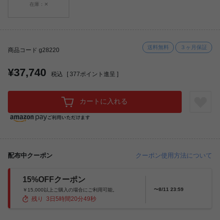
在庫：✕
送料無料
３ヶ月保証
商品コード g28220
¥37,740
税込
[
377
ポイント進呈 ]
カートに入れる
配布中クーポン
クーポン使用方法について
15%OFFクーポン
〜8/11 23:59
￥15,000以上ご購入の場合にご利用可能。
残り
3
日
5
時間
20
分
47
秒