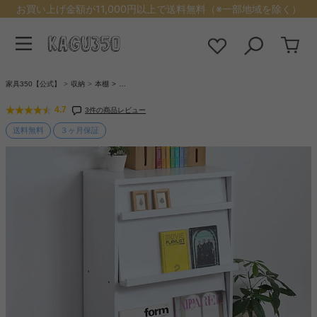
お買い上げ金額が11,000円以上で送料無料（※一部地域を除く）
家具350【公式】
収納
本棚
…
4.7
3件の商品レビュー
送料無料
３ヶ月保証