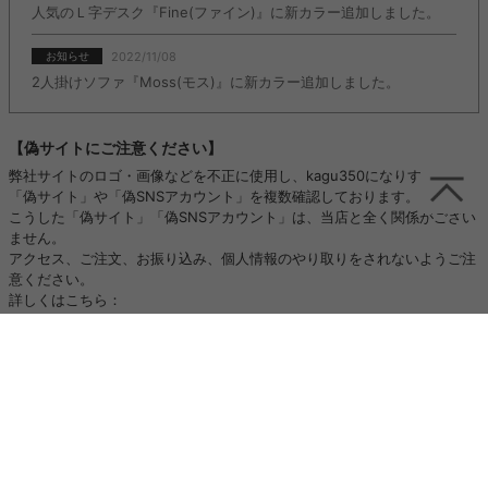
人気のＬ字デスク『Fine(ファイン)』に新カラー追加しました。
2022/11/08
お知らせ
2人掛けソファ『Moss(モス)』に新カラー追加しました。
【偽サイトにご注意ください】
弊社サイトのロゴ・画像などを不正に使用し、kagu350になりすました
「偽サイト」や「偽SNSアカウント」を複数確認しております。
こうした「偽サイト」「偽SNSアカウント」は、当店と全く関係がござい
ません。
アクセス、ご注文、お振り込み、個人情報のやり取りをされないようご注
意ください。
詳しくはこちら：
https://kagu350.com/phishing
【重要】ご注文集中に伴う対応遅延のお詫びとお知らせ
いつも当店をご利用いただき誠にありがとうございます。
ただいまご注文が大変集中しており、以下の対応につきまして通常よりお
時間をいただく場合がございます。