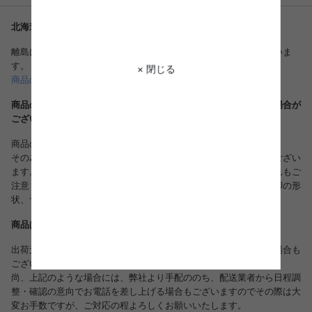
北海道・沖縄・離島は別途配送料が発生する場合がございます。
離島につきましては、さらに別途中継配送料がかかる場合がございま
す。
× 閉じる
商品の送料、配送について詳しくはこちら
商品のデザインは、品質に差し支えない程度に予告なく変更する場合が
ございます。
商品の仕様は随時改善されております。
その為、入荷時により多少のデザイン変更が行われている場合がござい
ます。リピート注文等で同様の商品をご希望される方は、くれぐれもご
注意ください。生産国、各部品、ネジカバー等の色や形、縫製、脚の形
状、サイズなどに若干の誤差がある場合がございます。
商品は複数の倉庫より出荷させていただいております。
出荷元によりましては、お届け日時のご指定を承る事が出来ない場合も
ございますので、予めご了承くださいませ。
尚、上記のような場合には、弊社より手配ののち、配送業者から日程調
整・確認の意向でお電話を差し上げる場合もございますのでその際は大
変お手数ですが、ご対応の程よろしくお願いいたします。