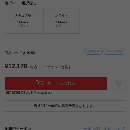
選択中：
選択なし
ナチュラル
ホワイト
¥12,170
¥12,170
在庫：✕
在庫：△
送料無料
３ヶ月保証
商品コード g19280
¥12,170
税込
[
122
ポイント進呈 ]
カートに入れる
通常8/18〜8/27の発送予定となります。
配布中クーポン
クーポン使用方法について