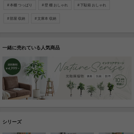
本棚 つっぱり
壁 棚 おしゃれ
下駄箱 おしゃれ
部屋 収納
文庫本 収納
一緒に売れている人気商品
シリーズ