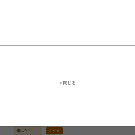
STAFF VOICE
スタッフ
ウォールナットの木目を活かした、当店一
リアを気軽に楽しんでいただきたく、
着いたブラウンの色味がカフェのよう
ができるよう、充実したラインナップ
商品コード
g1737
× 閉じる
2つセットなので使い方も自由自在♪
商品名
Tomte ラウンドネストテーブル
通常のテーブルよりも高さがあるサイドテーブルはソファ横や
サイズ
M:直径60×H43cm、M:直径37×H38cm、
い 高さ♪また場所をとらないコンパクトデザインで置きやすさ
脇役です。
材質
天然木（ラバーウッド）、ウォールナット突板、ウレ
脚部
組み立て
組立式