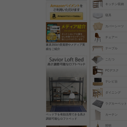
キッチン収納
寝具
カバーシーツ
チェアー
家具350の受賞歴やメディア実
テーブル
績をご紹介
こたつ
PCデスク
テレビ台
ダイニング
ラグカーペット
カーテン
ベッド下を有効活用できる高さ
調節可能なロフトベッド
照明