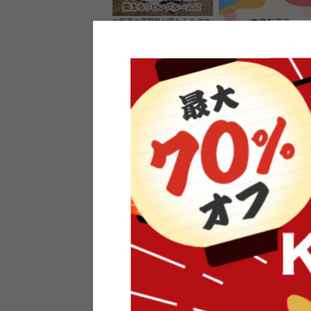
お部屋の雰囲気が変わるラグマ
ット＆カーペット
家具のレビューを書くと10%O
ーポンプレゼント
素材の良さを活かしたウッドソ
ケットのペンダントライト
インフォメーション
よくあるご質問
送料・お支払い
オフィスやモデルハウスなど
返品・交換