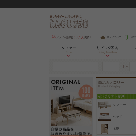
50万人
当店について
初め
メンバー登録数
突破！
ソファー
リビング家具
Sofa
Living Furniture
円〜
インテリア・家具
ソファー
ベッド
収納