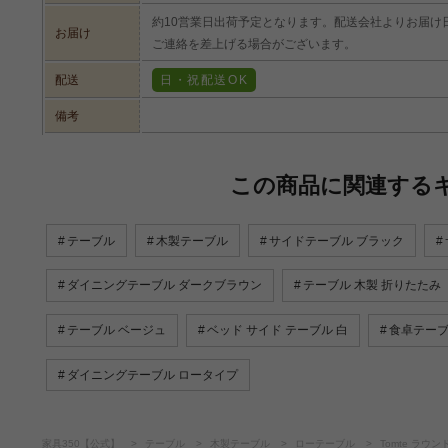
約10営業日出荷予定となります。配送会社よりお届け
お届け
ご連絡を差上げる場合がございます。
配送
日・祝配送OK
備考
この商品に関連する
テーブル
木製テーブル
サイドテーブル ブラック
ダイニングテーブル ダークブラウン
テーブル 木製 折りたたみ
テーブル ベージュ
ベッド サイド テーブル 白
食卓テーブ
ダイニングテーブル ロータイプ
家具350【公式】
テーブル
木製テーブル
ローテーブル
Tomte ラウ