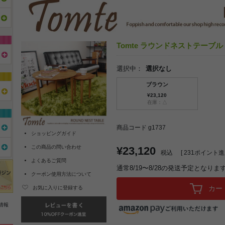
Tomte ラウンドネストテーブル
選択中：
選択なし
ブラウン
¥23,120
在庫：△
商品コード g1737
ショッピングガイド
この商品の問い合わせ
¥23,120
税込
[
231
ポイント進呈
よくあるご質問
通常8/19〜8/28の発送予定となりま
クーポン使用方法について
カー
お気に入りに登録する
情報