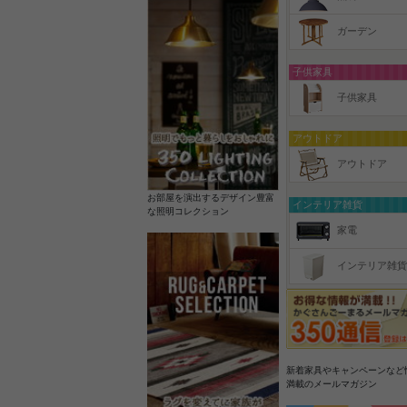
ガーデン
子供家具
子供家具
アウトドア
アウトドア
お部屋を演出するデザイン豊富
インテリア雑貨
な照明コレクション
家電
インテリア雑貨
新着家具やキャンペーンなど
満載のメールマガジン