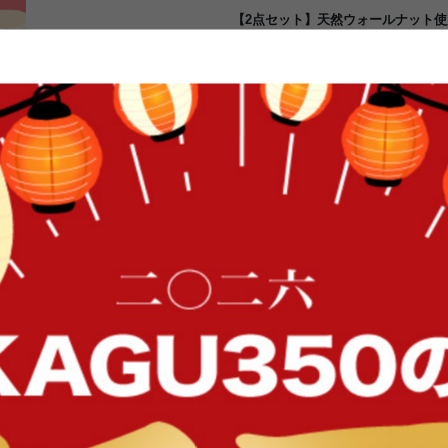
【2点セット】天然ウォールナット使
ブラウン
美しい木目が特徴的なウォールナット
ウドネストテーブル。暖かみのある
てくれます!どのような雰囲気のお
せん。まるでオシャレなカフェに置
くカフェやレストランなど店舗用と
暖かみのある空間に演出してみては
FFク
ずっと使いたい、ノルディックスタイル
北欧の「自然素材でシンプルなデザイン」を基本に、日本の部
した家具シリーズ「Tomte(トムテ)」。 天然ウォールナッ
です。
イン