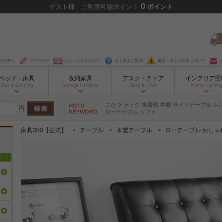
0
ゲスト
様
ご利用可能ポイント
ポイント
ての方へ
マイページ
ショッピングガイド
よくあるご質問
返品・キャンセルについて
ベッド・家具
収納家具
デスク・チェア
インテリア照
Bed & Bedding
Storage Furniture
Desk & Chair
Interior Lighting
こたつ
ラック
食器棚
本棚
サイドテーブル
レ
円
ローテーブル
ソファ
家具350【公式】
テーブル
木製テーブル
ローテーブル おしゃ