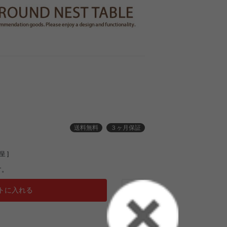
送料無料
３ヶ月保証
 ]
す。
トに入れる