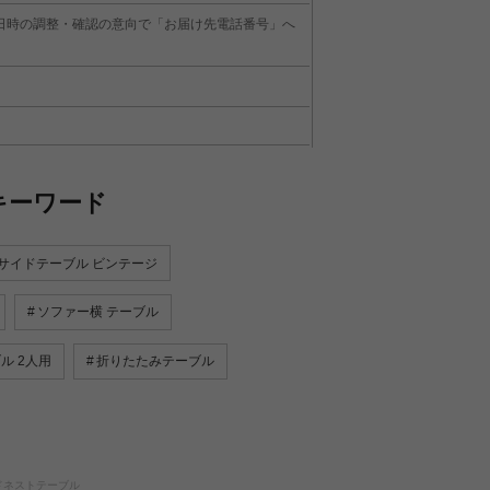
日時の調整・確認の意向で「お届け先電話番号」へ
キーワード
サイドテーブル ビンテージ
ソファー横 テーブル
ル 2人用
折りたたみテーブル
ンドネストテーブル