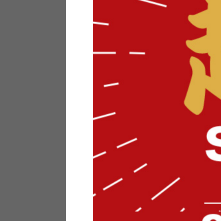
テリアにお悩みの法人のお客
ポイントシステムとは
特定商取引法について
メーカー様へのご案内
メディアへのリース
サイトマップ
お役立ち情報
どうする？不要家具！
家具お部屋に入る？
コーデテクニック
インテリア用語辞典
素材用語辞典
営業日カレンダー
2026年 8月
日
月
火
水
木
金
土