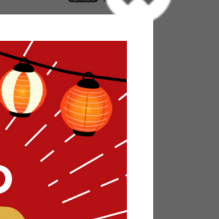
ポイント進呈 ]
トに入れる
 クリスマスツリー 可愛い かわいい おしゃれ 飾
アボール 雪の結晶 電球 装飾 小物 オブジェ ラメ
つけ ボールドロップ キラキラ 簡単組立 北欧 コンパク
 おすすめ 安い
に彩る『Bloom(ブルーム)』オーナメント50個
オーロラの組み合わせは、トレンド感を取り入れつ
ー。たっぷり50個セットなので、飾るだけでた
リスマスの特別なひと時を演出します。