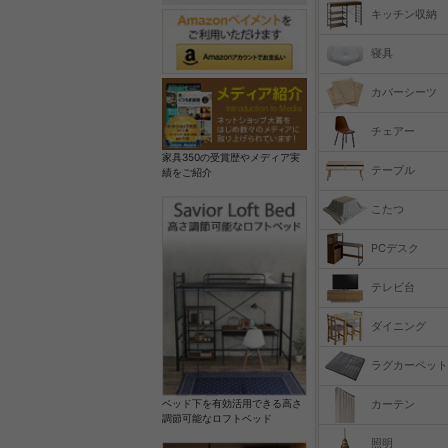
キッチン収納
寝具
カバーシーツ
チェアー
家具350の受賞歴やメディア実
テーブル
績をご紹介
こたつ
PCデスク
テレビ台
ダイニング
ラグカーペット
カーテン
ベッド下を有効活用できる高さ
調節可能なロフトベッド
照明