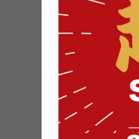
テリアにお悩みの法人のお客
ポイントシステムとは
特定商取引法について
メーカー様へのご案内
メディアへのリース
サイトマップ
お役立ち情報
どうする？不要家具！
家具お部屋に入る？
コーデテクニック
インテリア用語辞典
素材用語辞典
営業日カレンダー
2026年 8月
日
月
火
水
木
金
土