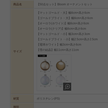
商品名
【50点セット】Bloom オーナメントセット
【マットゴールド・大】幅6cm×高さ6cm
【ゴールドブライト・大】幅6cm×高さ6cm
【オーロラ(ホワイト)】幅6cm×高さ6cm
【オーロラ(クリア)】幅6cm×高さ6cm
【マットゴールド・小】幅3cm×高さ3cm
たっぷり飾れる8種類50個セット
【ゴールドブライト・小】幅2.5cm×高さ2.5cm
大小6種類のボール、雪の結晶、電球のオーナメントが8種類合計
【電球ホワイト】幅3cm×高さ6cm
ーにたっぷり飾り付けていただけます。質感や大きさが異なるた
【雪の結晶】幅11cm×高さ11cm
サイズ
とがありません。
材質
ポリスチレン(PS)
脚部