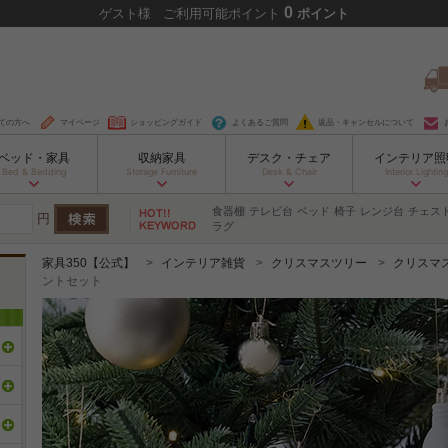
0
ゲスト
様
ご利用可能ポイント
ポイント
ての方へ
マイページ
ショッピングガイド
よくあるご質問
返品・キャンセルについて
ベッド・家具
収納家具
デスク・チェア
インテリア照
Bed & Bedding
Storage Furniture
Desk & Chair
Interior Lighting
食器棚
テレビ台
ベッド
椅子
レンジ台
チェス
円
ラグ
家具350【公式】
インテリア雑貨
クリスマスツリー
クリスマ
ントセット