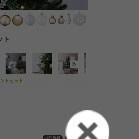
ット
クリスマスツリ
メントセット
送料無料
３ヶ月保証