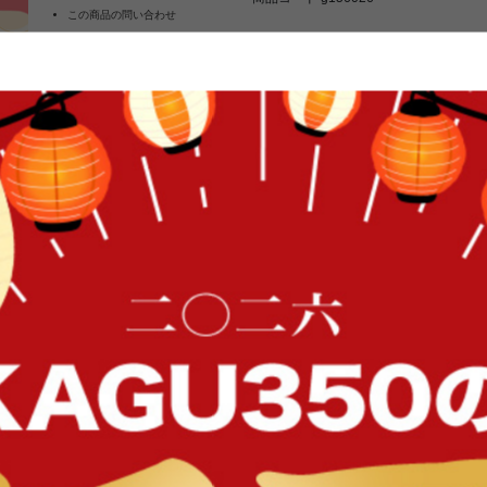
この商品の問い合わせ
¥1,999
よくあるご質問
¥2,999
税込
[
20
税込
クーポン使用方法について
お気に入りに登録する
カー
FFク
クリスマス オーナメント 50個セット
り ゴールド ホワイト オーロラ クリ
北欧 ミニ 3cm 6cm 11cm 飾り
ト Xmas christmastree おしゃれ
ワンセットでクリスマスツリーを華やか
セット。大人ゴールド×ホワイト×
つクリスマスムードを盛り上げるカラ
ちまち見ごたえがあるツリーに。ク
イン