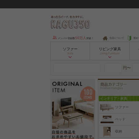
50万人
当店について
初め
メンバー登録数
突破！
ソファー
リビング家具
Sofa
Living Furniture
円〜
インテリア・家具
ソファー
ベッド
収納