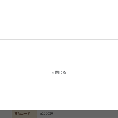
もっと見る
STAFF VOICE
スタッフ
× 閉じる
大小6種類のボール、雪の結晶、電球のオ
ち着いた雰囲気のカラーで統一してい
ードが創り出せます♪このオーナメント
ナメントにプラスで追加もでき、主役
です!
商品コード
g156026