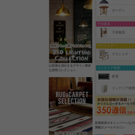
ガーデン
子供家具
子供家具
アウトドア
アウトドア
お部屋を演出するデザイン豊富
インテリア雑貨
な照明コレクション
家電
インテリア雑貨
新着家具やキャンペーンなど
満載のメールマガジン