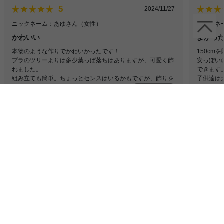
5
2024/11/27
ニックネーム：あゆさん
（女性）
ニックネ
かわいい
よかっ
本物のような作りでかわいかったです！
150cm
プラのツリーよりは多少葉っぱ落ちはありますが、可愛く飾
安っぽい
れました。
できます
組み立ても簡単。ちょっとセンスはいるかもですが、飾りを
子供達は
つければかわいいツリーになります！
続きを見る
光もきれ
120cmと悩んだけど、そこまで大きすぎないので150cmで良
買って満
かったなと思いました！
全てのレビューを見る（14件）
スタッフおすすめポイント
置くだけでお部屋を一気にクリスマスムードに
してくれる、本格的なクリスマスツリーが登場
しました!まるで本物のもみの木の枝葉のよう
な、質感と見た目にこだわった設計。さらに枝
葉は頑丈にできているので、葉が落ちにくく長