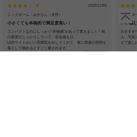
4
2025/12/05
ニックネーム：みきさん
（女性）
ニックネー
小さくても本格的で満足度高い！
いい感じ
コンパクトなのにしっかり“本物感”があって驚きました！枝
大きすぎ
の密度がしっかりしていて、存在感も◎。
入。写真
LEDライトがいい雰囲気を出してくれて、夜に部屋の照明を
えて楽し
落として眺めるとすごく癒されます。
オーナメントなしでも十分映えるので、ミニマルに楽しみた
続きを見る
い人にぴったりでした◎
全てのレビューを見る（5件）
スタッフおすすめポイント
置くだけでお部屋を一気にクリスマスムードに
してくれる、本格的なクリスマスツリーが登場
しました!まるで本物のもみの木の枝葉のよう
な、質感と見た目にこだわった設計。さらに枝
葉は頑丈にできているので、葉が落ちにくく長