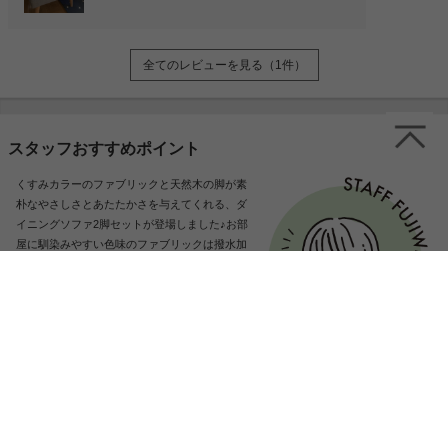
ていただきました。
全てのレビューを見る（1件）
スタッフおすすめポイント
くすみカラーのファブリックと天然木の脚が素
朴なやさしさとあたたかさを与えてくれる、ダ
イニングソファ2脚セットが登場しました♪お部
屋に馴染みやすい色味のファブリックは撥水加
工なので水をこぼしてしまっても染みにくく、
お手入れ簡単!また、スマートなフォルムながら
もゆったりと座れる深い座面もポイント♪しっ
かりと腰を据えて座ることができ、程よい硬さ
で身体をやさしく支えます。シンプルなデザイ
ンなので、北欧テイストやナチュラルテイス
ト、韓国風やモダンテイストのインテリアとも
相性抜群です♪