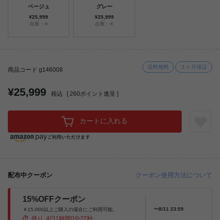
ベージュ
グレー
¥25,999
¥25,999
在庫：✕
在庫：✕
送料無料
３ヶ月保証
商品コード g146008
¥25,999
税込
[
260
ポイント進呈 ]
カートに入れる
配布中クーポン
クーポン使用方法について
15%OFFクーポン
〜8/11 23:59
￥15,000以上ご購入の場合にご利用可能。
残り
4
日
1
時間
0
分
20
秒