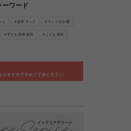
キーワード
ット
絵本 ラック
ランドセル 棚
子ども 部屋 家具
こども 家具