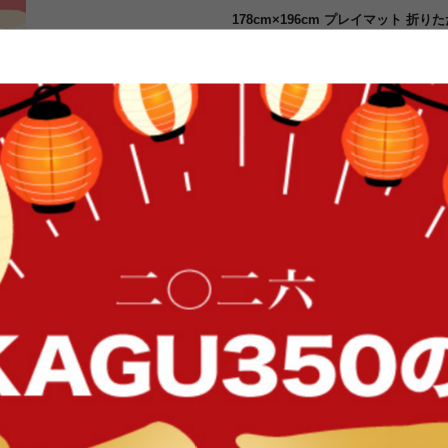
178cm×196cm プレイマット 折
供部屋 道路 防音 袋付き 男の子 女
CT折 撥水 軽量 水拭き可 エクスロ
サッとひと拭きでお手入れが簡単な『Eku
クッションプレイマットロードが登
供の遊び場にもおすすめなクッショ
収納ができる優れもの。また、嬉し
できます。裏面は木目柄になってお
せて長く使っていただけます。
FFク
イン