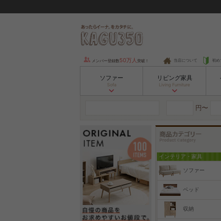
50万人
当店について
初め
メンバー登録数
突破！
ソファー
リビング家具
Sofa
Living Furniture
円〜
インテリア・家具
ソファー
ベッド
収納