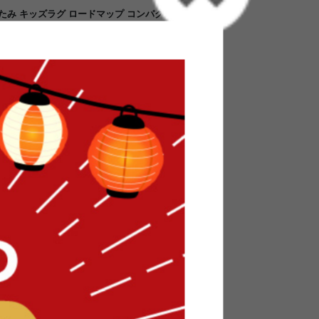
りたたみ キッズラグ ロードマップ コンパクト収納 子
の子 赤ちゃん 畳める かわいい 地図 柄 クッション
ード リビング
su(エクス)』シリーズから178cm×196cmの
場しました。フロアマットとしてだけでなく、子
ンプレイマットです。使わない時は折りたたんで
い収納袋付きでお泊り先などに持っていくことも
りリバーシブルで使えるので、子供の成長にあわ