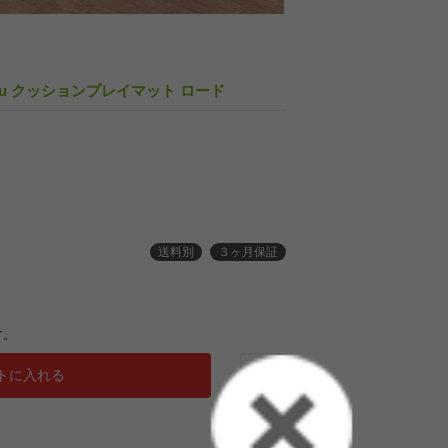
kusu クッションプレイマット ロード
送料別
３ヶ月保証
す。
トに入れる