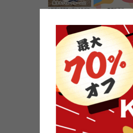
お部屋の雰囲気が変わるラグマ
ット＆カーペット
家具のレビューを書くと10%O
ーポンプレゼント
素材の良さを活かしたウッドソ
ケットのペンダントライト
インフォメーション
よくあるご質問
送料・お支払い
オフィスやモデルハウスなど
返品・交換