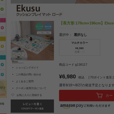
【長方形:178cm×196cm】E
選択中：
選択なし
マルチカラー
¥6,980
在庫：〇
商品コード g136117
ショッピングガイド
この商品の問い合わせ
¥6,980
税込
[
70
ポイント進呈 ]
よくあるご質問
通常8/18〜8/27の発送予定となりま
クーポン使用方法について
カー
お気に入りに登録する
情報