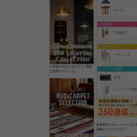
ガーデン
子供家具
子供家具
アウトドア
アウトドア
お部屋を演出するデザイン豊富
インテリア雑貨
な照明コレクション
家電
インテリア雑貨
新着家具やキャンペーンなど
満載のメールマガジン