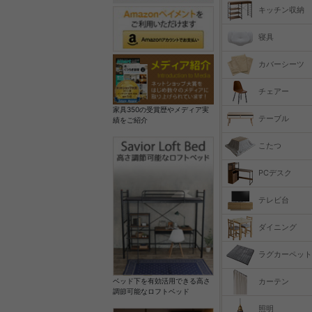
キッチン収納
寝具
カバーシーツ
チェアー
家具350の受賞歴やメディア実
テーブル
績をご紹介
こたつ
PCデスク
テレビ台
ダイニング
ラグカーペット
カーテン
ベッド下を有効活用できる高さ
調節可能なロフトベッド
照明