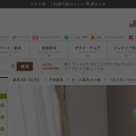
0
ゲスト
様
ご利用可能ポイント
ポイント
ての方へ
マイページ
ショッピングガイド
よくあるご質問
返品・キャンセルについて
ベッド・家具
収納家具
デスク・チェア
インテリア照
Bed & Bedding
Storage Furniture
Desk & Chair
Interior Lighting
椅子
マットレス
ダイニングテーブル
チェスト
円
テーブル
ゴミ箱
レンジ台
家具350【公式】
子供家具
キッズ家具その他
【長方形:178c