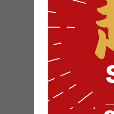
テリアにお悩みの法人のお客
ポイントシステムとは
特定商取引法について
メーカー様へのご案内
メディアへのリース
サイトマップ
お役立ち情報
どうする？不要家具！
家具お部屋に入る？
コーデテクニック
インテリア用語辞典
素材用語辞典
営業日カレンダー
2026年 8月
日
月
火
水
木
金
土