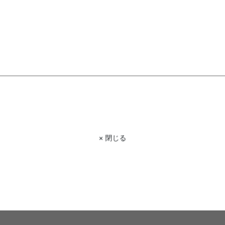
商品コード
g136117
商品名
【長方形:178cm×196cm】Ekusu クッションプレイ
サイズ
178cm×196cm
材質
ポリエチレン100%
脚部
組み立て
組立なし
× 閉じる
約10営業日出荷予定となります。配送会社よりお届け
お届け
ご連絡を差上げる場合がございます。
配送
日・祝配送OK
【梱包サイズ】40cm×90cm×8cm
備考
【商品重量】約1.2kg