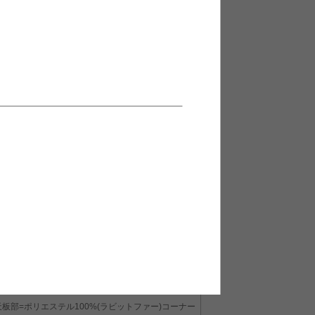
おすすめポイント
さを演出する『La piece(ラピアス)』シリ
た。ふわふわでやわらかい表面のフェイクファ
ンネル素材。機能性に合わせて素材を使い分け
るので、綿ズレを防ぎ、万遍なく均一な状態を
天板部=ポリエステル100%(ラビットファー)コーナー