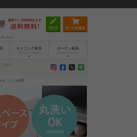
お問い合わせ
明
ダイニング家具
ガーデン家具
Dining Furniture
Garden Furniture
こたつ
ierce こたつ布団