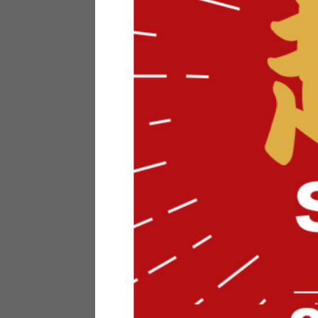
テリアにお悩みの法人のお客
ポイントシステムとは
特定商取引法について
メーカー様へのご案内
メディアへのリース
サイトマップ
お役立ち情報
どうする？不要家具！
家具お部屋に入る？
コーデテクニック
インテリア用語辞典
素材用語辞典
営業日カレンダー
2026年 8月
日
月
火
水
木
金
土