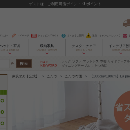
0
ゲスト
様
ご利用可能ポイント
ポイント
ての方へ
マイページ
ショッピングガイド
よくあるご質問
返品・キャンセルについて
ベッド・家具
収納家具
デスク・チェア
インテリア照
Bed & Bedding
Storage Furniture
Desk & Chair
Interior Lighting
ラック
ソファ
マットレス
本棚
サイドテーブル
円
ダイニングテーブル
こたつ布団
家具350【公式】
こたつ
こたつ布団
【160cm×190cm】La p