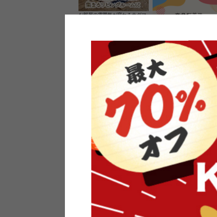
お部屋の雰囲気が変わるラグマ
ット＆カーペット
家具のレビューを書くと10%O
ーポンプレゼント
素材の良さを活かしたウッドソ
ケットのペンダントライト
インフォメーション
よくあるご質問
送料・お支払い
オフィスやモデルハウスなど
返品・交換