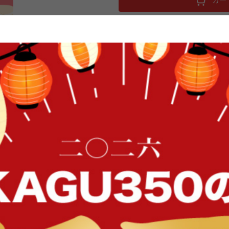
160cm×190cm こたつ布団 こた
ペースタイプ おしゃれ 無地 くすみ
極上の触り心地のフェイクファーが大人可
たつ布団。表地にはフィラメント糸
裏地には柔らかく、肌触りの良いフ
FFク
能に合わせて使い分けており、12種
す。キルティング加工を施している
わたのズレも防ぐことができます。
イン