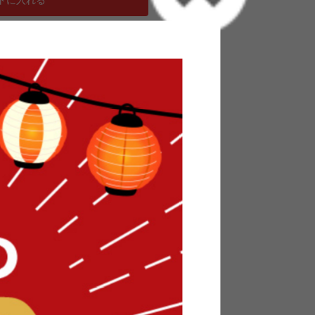
つ掛け布団 掛け布団 長方形 洗える 省スペース 省ス
カラー ニュアンスカラー 抗菌防臭 キルティング
愛い「La Pierce(ラピアス)」シリーズのこ
でふわふわなフェイクファーを使用しています。
ランネル生地を使用しています。2種類の素材を機
類の触り心地を楽しめる点も嬉しいポイントで
ので、立体感のある豊かな表情がついており、中