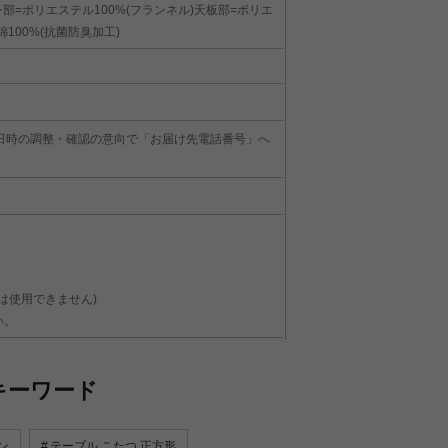
部=ポリエステル100%(フランネル)天板部=ポリエ
100%(抗菌防臭加工)
日時の調整・確認の意向で「お届け先電話番号」へ
は使用できません)
い。
キーワード
ン
テーブル こたつ 正方形