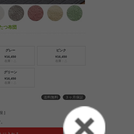
 こたつ布団
グレー
ピンク
¥16,450
¥16,450
在庫：△
在庫：△
グリーン
¥16,450
在庫：△
送料無料
３ヶ月保証
 ]
す。
トに入れる