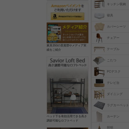
キッチン収納
寝具
カバーシーツ
チェアー
家具350の受賞歴やメディア実
テーブル
績をご紹介
こたつ
PCデスク
テレビ台
ダイニング
ラグカーペット
カーテン
ベッド下を有効活用できる高さ
調節可能なロフトベッド
照明