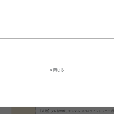
STAFF VOICE
スタッフ
程よい淡さのくすみカラーが落ち着いた可愛
ーズのこたつ布団が新たに登場しまし
ー、やわらかくなめらかな裏面のフラ
ています!キルティング加工を施してい
保つことができます♪
× 閉じる
商品コード
g132098
商品名
【160cm×190cm】La pierce こたつ布団
サイズ
160cm×190cm
【表地】タレ部=ポリエステル100%(ラビットファー)