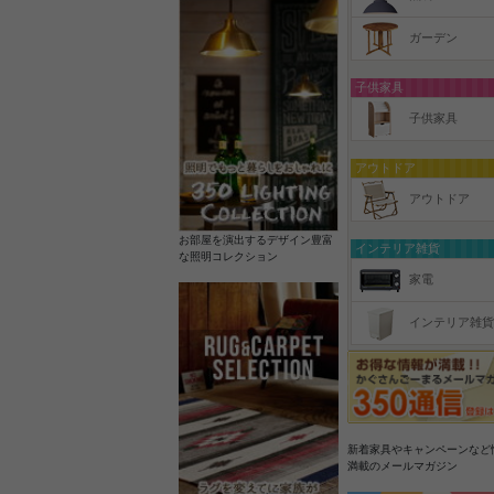
ガーデン
子供家具
子供家具
アウトドア
アウトドア
お部屋を演出するデザイン豊富
インテリア雑貨
な照明コレクション
家電
インテリア雑貨
新着家具やキャンペーンなど
満載のメールマガジン