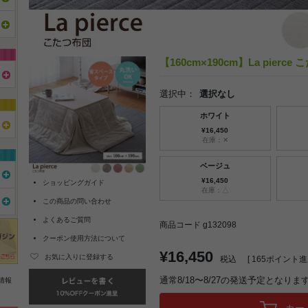
【160cm×190cm】La pierce
選択中：
選択なし
ホワイト
¥16,450
在庫：✕
ベージュ
¥16,450
ショッピングガイド
在庫：△
この商品の問い合わせ
よくあるご質問
商品コード g132098
クーポン使用方法について
¥16,450
お気に入りに登録する
税込
[
165
ポイント進呈
通常8/18〜8/27の発送予定となりま
情報
カー