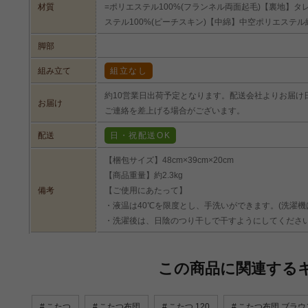
材質
=ポリエステル100%(フランネル両面起毛)【裏地】タレ
ステル100%(ピーチスキン)【中綿】中空ポリエステル綿
脚部
組み立て
組立なし
約10営業日出荷予定となります。配送会社よりお届け
お届け
ご連絡を差上げる場合がございます。
配送
日・祝配送OK
【梱包サイズ】48cm×39cm×20cm
【商品重量】約2.3kg
備考
【ご使用にあたって】
・液温は40℃を限度とし、手洗いができます。(洗濯機
・洗濯後は、日陰のつり干しで干すようにしてくださ
この商品に関連する
こたつ
こたつ布団
こたつ 120
こたつ布団 ブラウ