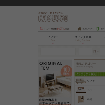
50万人
当店について
初め
メンバー登録数
突破！
ソファー
リビング家具
Sofa
Living Furniture
円〜
インテリア・家具
ソファー
ベッド
収納