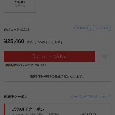
¥25,460
在庫：△
送料無料
３ヶ月保証
商品コード g1252
¥25,460
税込
[
255
ポイント進呈 ]
カートに入れる
通常8/18〜8/27の発送予定となります。
配布中クーポン
クーポン使用方法について
15%OFFクーポン
〜8/11 23:59
￥15,000以上ご購入の場合にご利用可能。