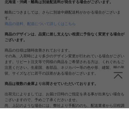
北海道・沖縄・離島は別途配送料が発生する場合がございます。
あるインテリア空間にコーディネートできます。 統一感のあるイ
ンテリアは、バランスよくすっきりとまとまって居心地がいいで
離島につきましては、さらに別途中継配送料がかかる場合がございま
すね。
す。
商品の送料、配送について詳しくはこちら
商品のデザインは、品質に差し支えない程度に予告なく変更する場合が
ございます。
商品の仕様は随時改善されております。
その為、入荷時により多少のデザイン変更が行われている場合がござい
ます。リピート注文等で同様の商品をご希望される方は、くれぐれもご
注意ください。生産国、各部品、ネジカバー等の色や形、縫製、脚の形
状、サイズなどに若干の誤差がある場合がございます。
商品は複数の倉庫より出荷させていただいております。
出荷元によりましては、お届け日時のご指定を承る事が出来ない場合も
ございますので、予めご了承くださいませ。
尚、上記のような場合には、弊社より手配ののち、配送業者から日程調
整・確認の意向でお電話を差し上げる場合もございますのでその際は大
変お手数ですが、ご対応の程よろしくお願いいたします。