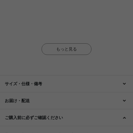
もっと見る
サイズ・仕様・備考
お届け・配送
シリーズで揃えれば、統一感のあるインテリアに
ご購入前に必ずご確認ください
オイル仕上げのパイン材を使用した自然味あふれる素材で統一さ
れています。 どこか懐かしい、カントリーテイストにこだわりの