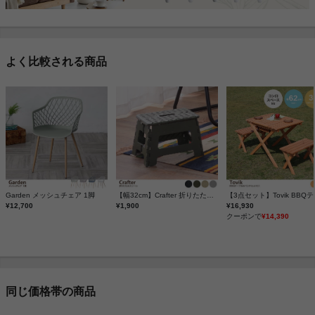
よく比較される商品
Garden メッシュチェア 1脚
【幅32cm】Crafter 折りたたみスツール
¥12,700
¥1,900
¥16,930
クーポンで
¥14,390
同じ価格帯の商品