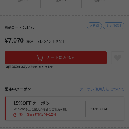
在庫：✕
在庫：✕
在庫：✕
送料別
３ヶ月保証
商品コード g11473
¥7,070
税込
[
71
ポイント進呈 ]
カートに入れる
配布中クーポン
クーポン使用方法について
15%OFFクーポン
〜8/11 23:59
￥15,000以上ご購入の場合にご利用可能。
残り
3
日
8
時間
24
分
11
秒