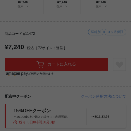
¥7,240
¥7,240
¥7,240
在庫：✕
在庫：✕
在庫：✕
送料別
３ヶ月保証
商品コード g11472
¥7,240
税込
[
72
ポイント進呈 ]
カートに入れる
配布中クーポン
クーポン使用方法について
15%OFFクーポン
〜8/11 23:59
￥15,000以上ご購入の場合にご利用可能。
残り
3
日
8
時間
10
分
6
秒