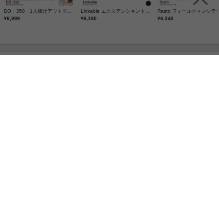
DO・350 1人掛けアウトドア折りたたみチェア
Linkable エクステンショントップ
¥6,999
¥6,190
¥6,340
この商品と同じカテゴリランキング
¥ 3,920
¥ 1,890
¥ 6,340
¥ 7,88