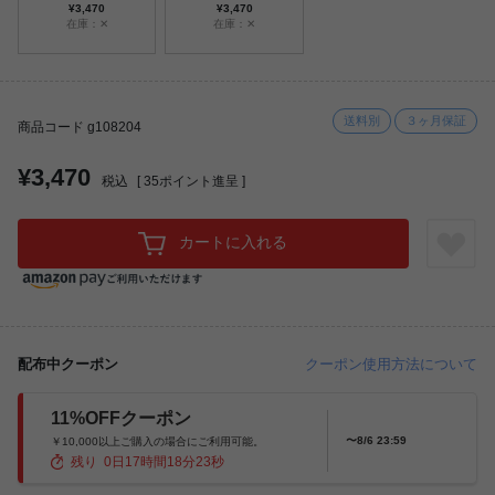
¥3,470
¥3,470
在庫：✕
在庫：✕
送料別
３ヶ月保証
商品コード g108204
¥3,470
税込
[
35
ポイント進呈 ]
カートに入れる
配布中クーポン
クーポン使用方法について
11%OFFクーポン
〜8/6 23:59
￥10,000以上ご購入の場合にご利用可能。
残り
0
日
17
時間
18
分
21
秒