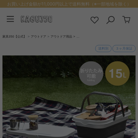
お買い上げ金額が11,000円以上で送料無料（※一部地域を除く）
家具350【公式】
アウトドア
アウトドア用品
…
送料別
３ヶ月保証