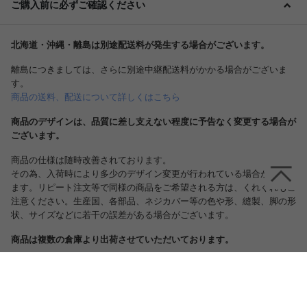
ご購入前に必ずご確認ください
北海道・沖縄・離島は別途配送料が発生する場合がございます。
離島につきましては、さらに別途中継配送料がかかる場合がございま
す。
商品の送料、配送について詳しくはこちら
商品のデザインは、品質に差し支えない程度に予告なく変更する場合が
ございます。
商品の仕様は随時改善されております。
その為、入荷時により多少のデザイン変更が行われている場合がござい
ます。リピート注文等で同様の商品をご希望される方は、くれぐれもご
注意ください。生産国、各部品、ネジカバー等の色や形、縫製、脚の形
状、サイズなどに若干の誤差がある場合がございます。
商品は複数の倉庫より出荷させていただいております。
出荷元によりましては、お届け日時のご指定を承る事が出来ない場合も
ございますので、予めご了承くださいませ。
尚、上記のような場合には、弊社より手配ののち、配送業者から日程調
整・確認の意向でお電話を差し上げる場合もございますのでその際は大