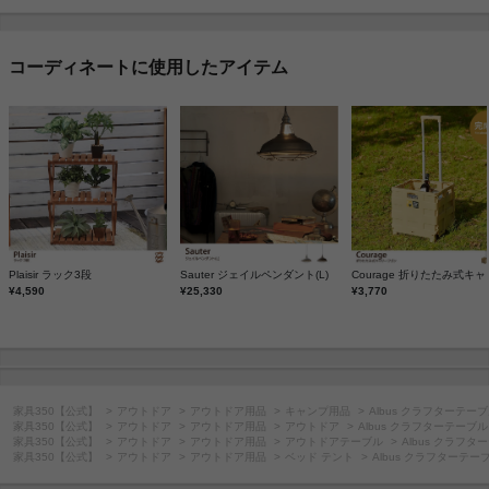
コーディネートに使用したアイテム
Plaisir ラック3段
Sauter ジェイルペンダント(L)
¥4,590
¥25,330
¥3,770
家具350【公式】
アウトドア
アウトドア用品
キャンプ用品
Albus クラフターテー
家具350【公式】
アウトドア
アウトドア用品
アウトドア
Albus クラフターテーブル
家具350【公式】
アウトドア
アウトドア用品
アウトドアテーブル
Albus クラフタ
家具350【公式】
アウトドア
アウトドア用品
ベッド テント
Albus クラフターテー