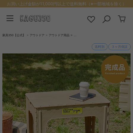
お買い上げ金額が11,000円以上で送料無料（※一部地域を除く）
家具350【公式】
アウトドア
アウトドア用品
…
送料別
３ヶ月保証