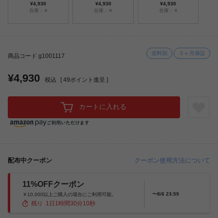
¥4,930
¥4,930
¥4,930
在庫：✕
在庫：✕
在庫：✕
送料別
３ヶ月保証
商品コード g1001117
¥4,930
税込
[
49
ポイント進呈 ]
カートに入れる
配布中クーポン
クーポン使用方法について
11%OFFクーポン
〜8/6 23:59
￥10,000以上ご購入の場合にご利用可能。
残り
1
日
1
時間
30
分
8
秒