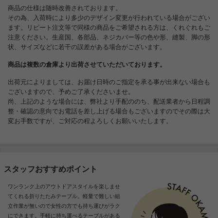
商品の仕様は随時改善されております。
その為、入荷時により多少のデザイン変更が行われている場合がござい
ます。リピート注文等で同様の商品をご希望される方は、くれぐれもご
注意ください。生産国、各部品、ネジカバー等の色や形、縫製、脚の形
状、サイズなどに若干の誤差がある場合がございます。
商品は複数の倉庫より出荷させていただいております。
出荷元によりましては、お届け日時のご指定を承る事が出来ない場合も
ございますので、予めご了承くださいませ。
尚、上記のような場合には、弊社より手配ののち、配送業者から日程調
整・確認の意向でお電話を差し上げる場合もございますのでその際は大
変お手数ですが、ご対応の程よろしくお願いいたします。
スタッフおすすめポイント
ワンランク上のアウトドアスタイルを楽しませ
てくれる折りたたみテーブル。軽量で難しい組
立作業が無いので女性の方でも持ち運びがラク
にできます。手軽に持ち運べるテーブルがある