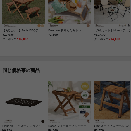
【3点セット】Tovik BBQテーブル&ベンチセット ミニ
Bonheur 折りたたみトレー
¥16,930
¥2,590
¥16,670
クーポンで
¥15,067
クーポンで
¥14,836
同じ価格帯の商品
Linkable エクステンショントップ
Rasto フォールディングテーブル
Giat ステップスツール1段
¥6,190
¥6,340
¥3,570