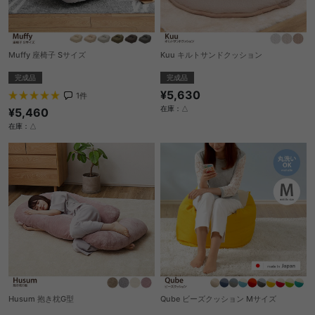
Muffy 座椅子 Sサイズ
Kuu キルトサンドクッション
完成品
完成品
¥5,630
1
件
在庫：△
¥5,460
在庫：△
Husum 抱き枕G型
Qube ビーズクッション Mサイズ