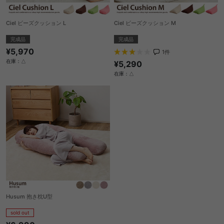
Ciel ビーズクッション L
Ciel ビーズクッション M
完成品
完成品
¥5,970
1
件
在庫：△
¥5,290
在庫：△
Husum 抱き枕U型
sold out