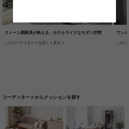
ストーン調家具が映える、ホテルライクなモダン空間
ワンル
このコーディネートを詳しく見る >
このコ
コーディネートからクッションを探す