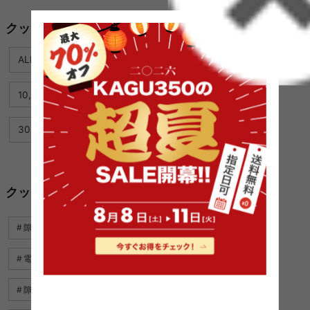
クッションを価格から絞り込む
ALL
〜4,999円
5,000円〜9,999円
10,000円〜19,999円
20,000円〜29,999円
30,000円〜
クッションに関するキーワード
隙間収納 キッチン
パントリー 収納 ボックス
電源 タップ 収納
コード ボックス
雑貨 可愛い
隙間 ラック
トイ レットペーパー 収納 おしゃれ