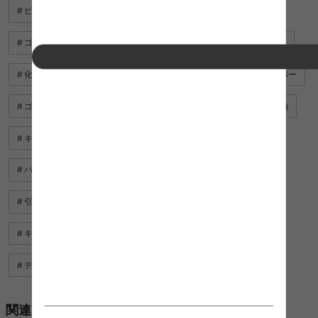
ビーズクッション おしゃれ
衣類 収納ボックス
ゴミ箱 ベージュ
アンティーク インテリア
調味料 収納
化粧品 収納
アクセサリー 収納
ソファ クッション カバー
ゴミ箱 リビング
キッチン 調味料 収納
マグネット 収納
キッチン 用品 通販
シャー ヘッド
傘立て おしゃれ
パントリー 収納 ボックス おすすめ
小物 収納
引き出し 整理
ジュエリー 収納
アンティーク 小物
キッチン 用品
クッション ベージュ
ディスプレイ ボックス
キャスター付き ボックス
関連カテゴリ